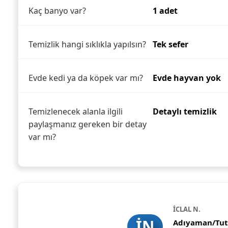
Kaç banyo var?
1 adet
Temizlik hangi sıklıkla yapılsın?
Tek sefer
Evde kedi ya da köpek var mı?
Evde hayvan yok
Temizlenecek alanla ilgili
Detaylı temizlik
paylaşmanız gereken bir detay
var mı?
İCLAL N.
İN
Adıyaman/Tut