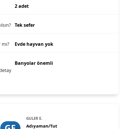
2 adet
ılsın?
Tek sefer
r mı?
Evde hayvan yok
Banyolar önemli
detay
GULER E.
GE
Adıyaman/Tut