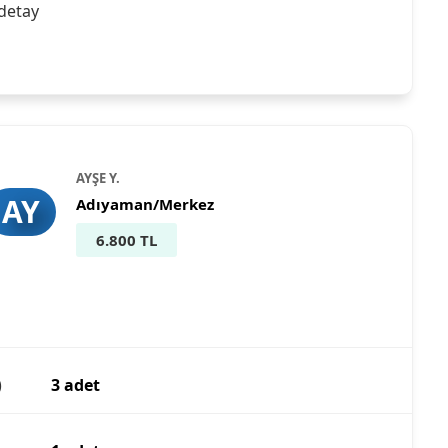
detay
AYŞE Y.
AY
Adıyaman/Merkez
6.800 TL
)
3 adet