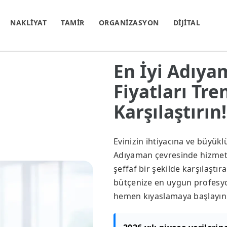
NAKLİYAT
TAMİR
ORGANİZASYON
DİJİTAL
En İyi Adıya
Fiyatları Tr
Karşılaştırın!
Evinizin ihtiyacına ve büyük
Adıyaman çevresinde hizmet ve
şeffaf bir şekilde karşılaştır
bütçenize en uygun profesyon
hemen kıyaslamaya başlayın