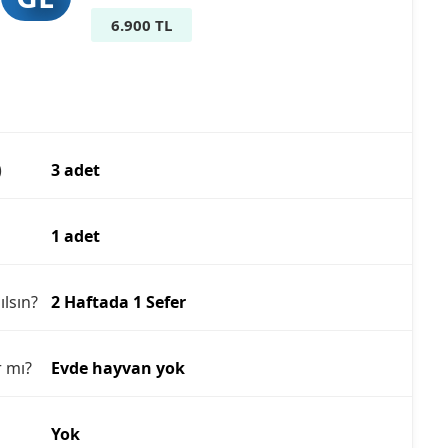
6.900 TL
)
3 adet
1 adet
ılsın?
2 Haftada 1 Sefer
r mı?
Evde hayvan yok
Yok