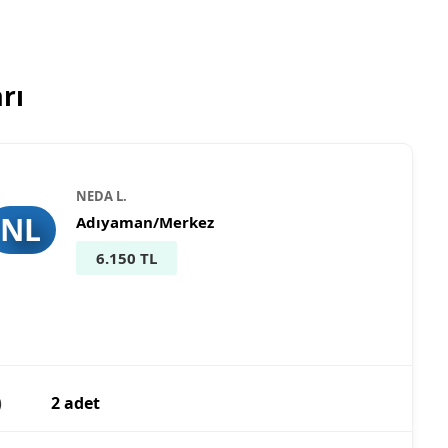
rı
NEDA L.
NL
Adıyaman/Merkez
6.150 TL
)
2 adet