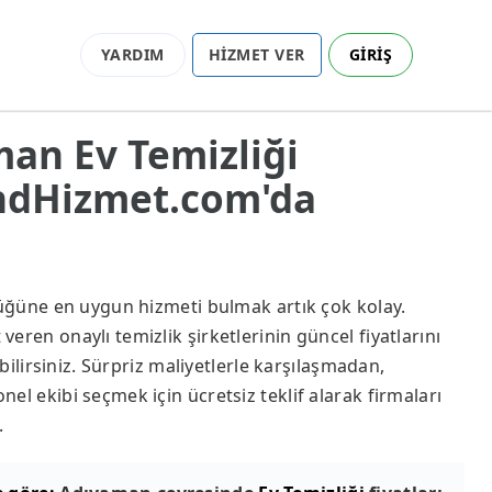
YARDIM
HİZMET VER
GİRİŞ
man Ev Temizliği
endHizmet.com'da
lüğüne en uygun hizmeti bulmak artık çok kolay.
ren onaylı temizlik şirketlerinin güncel fiyatlarını
abilirsiniz. Sürpriz maliyetlerle karşılaşmadan,
el ekibi seçmek için ücretsiz teklif alarak firmaları
.