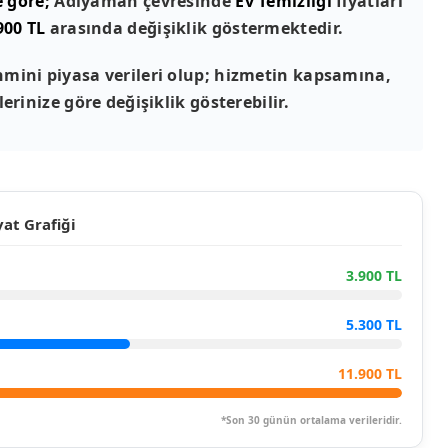
e göre;
Adıyaman çevresinde
Ev Temizliği
fiyatları
900 TL
arasında değişiklik göstermektedir.
mini piyasa verileri olup; hizmetin kapsamına,
erinize göre değişiklik gösterebilir.
at Grafiği
3.900 TL
5.300 TL
11.900 TL
*Son 30 günün ortalama verileridir.