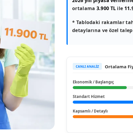
2026 yılı piyasa verilerin
ortalama
3.900 TL
ile
11.
* Tablodaki rakamlar tah
detaylarına ve özel talepl
Ortalama Fiy
CANLI ANALİZ
Ekonomik / Başlangıç
Standart Hizmet
Kapsamlı / Detaylı