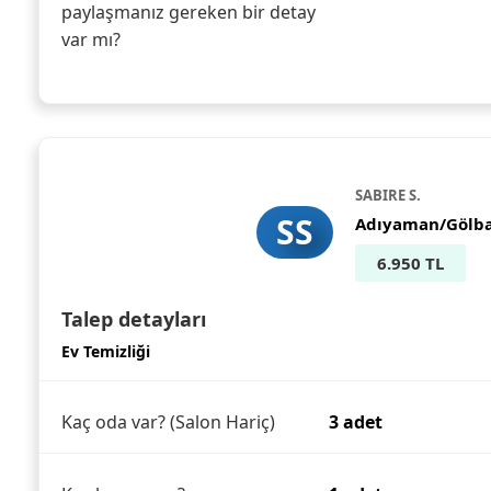
paylaşmanız gereken bir detay
var mı?
SABIRE S.
SS
Adıyaman/Gölba
6.950 TL
Talep detayları
Ev Temizliği
Kaç oda var? (Salon Hariç)
3 adet