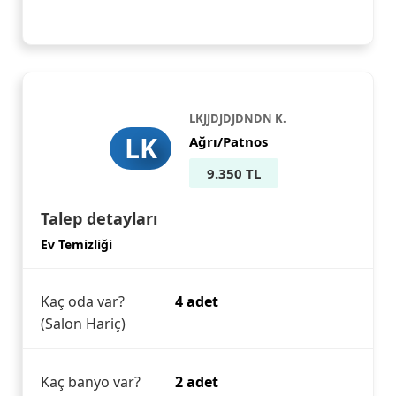
LKJJDJDJDNDN K.
LK
Ağrı/Patnos
9.350 TL
Talep detayları
Ev Temizliği
Kaç oda var?
4 adet
(Salon Hariç)
Kaç banyo var?
2 adet