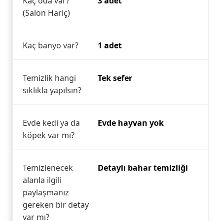
Kaç oda var?
3 adet
(Salon Hariç)
Kaç banyo var?
1 adet
Temizlik hangi
Tek sefer
sıklıkla yapılsın?
Evde kedi ya da
Evde hayvan yok
köpek var mı?
Temizlenecek
Detaylı bahar temizliği
alanla ilgili
paylaşmanız
gereken bir detay
var mı?