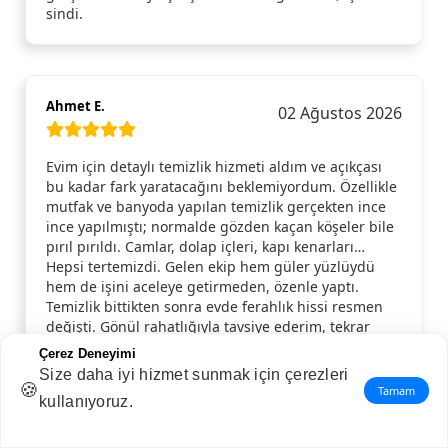
sindi.
Ahmet E.
02 Ağustos 2026
Evim için detaylı temizlik hizmeti aldım ve açıkçası
bu kadar fark yaratacağını beklemiyordum. Özellikle
mutfak ve banyoda yapılan temizlik gerçekten ince
ince yapılmıştı; normalde gözden kaçan köşeler bile
pırıl pırıldı. Camlar, dolap içleri, kapı kenarları…
Hepsi tertemizdi. Gelen ekip hem güler yüzlüydü
hem de işini aceleye getirmeden, özenle yaptı.
Temizlik bittikten sonra evde ferahlık hissi resmen
değişti. Gönül rahatlığıyla tavsiye ederim, tekrar
ihtiyaç duyduğumda yine aynı hizmeti alırım.
Çerez Deneyimi
Size daha iyi hizmet sunmak için çerezleri
🍪
Tamam
kullanıyoruz.
Nuriye S.
01 Ağustos 2026