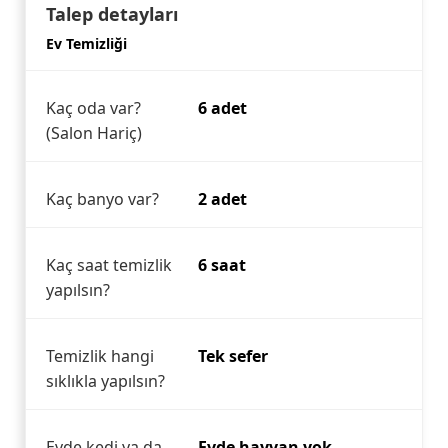
Talep detayları
Ev Temizliği
Kaç oda var?
6 adet
(Salon Hariç)
Kaç banyo var?
2 adet
Kaç saat temizlik
6 saat
yapılsın?
Temizlik hangi
Tek sefer
sıklıkla yapılsın?
Evde kedi ya da
Evde hayvan yok