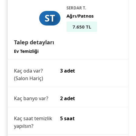
SERDAR T.
ST
Ağrı/Patnos
7.650 TL
Talep detayları
Ev Temizliği
Kaç oda var?
3 adet
(Salon Hariç)
Kaç banyo var?
2 adet
Kaç saat temizlik
5 saat
yapılsın?