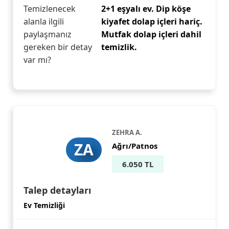
Temizlenecek
2+1 eşyalı ev. Dip köşe
alanla ilgili
kiyafet dolap içleri hariç.
paylaşmanız
Mutfak dolap içleri dahil
gereken bir detay
temizlik.
var mı?
ZEHRA A.
ZA
Ağrı/Patnos
6.050 TL
Talep detayları
Ev Temizliği