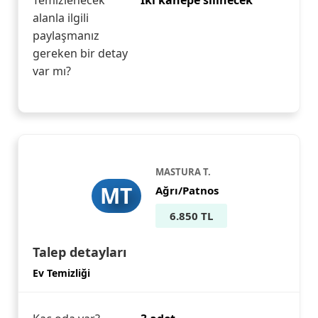
Temizlenecek
İki kanepe silinecek
alanla ilgili
paylaşmanız
gereken bir detay
var mı?
MASTURA T.
MT
Ağrı/Patnos
6.850 TL
Talep detayları
Ev Temizliği