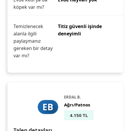
köpek var mı?
Temizlenecek
Titiz güvenli işinde
alanla ilgili
deneyimli
paylaşmanız
gereken bir detay
var mı?
ERDAL B.
EB
Ağrı/Patnos
4.150 TL
Talep detayları