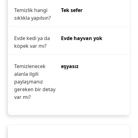
Temizlik hangi
Tek sefer
sıklıkla yapılsın?
Evde kedi ya da
Evde hayvan yok
köpek var mı?
Temizlenecek
eşyasız
alanla ilgili
paylaşmanız
gereken bir detay
var mı?