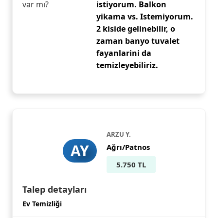
var mı?
istiyorum. Balkon
yikama vs. Istemiyorum.
2 kiside gelinebilir, o
zaman banyo tuvalet
fayanlarini da
temizleyebiliriz.
ARZU Y.
AY
Ağrı/Patnos
5.750 TL
Talep detayları
Ev Temizliği