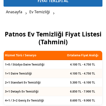
FİYAT TEKLİFİ AL
Anasayfa
Ev Temizliği
Patnos Ev Temizliği Fiyat Listesi
(Tahmini)
Hizmet Türü / Senaryo
Ortalama Fiyat Aralığı
1+0 / Stüdyo Daire Temizliği
4.100 TL - 4.750 TL
1+1 Daire Temizliği
4.100 TL - 4.750 TL
2+1 Standart Ev Temizliği
5.300 TL - 6.100 TL
3+1 Detaylı Ev Temizliği
6.850 TL - 7.900 TL
4+1 / 3+2 Geniş Ev Temizliği
8.600 TL - 9.900 TL