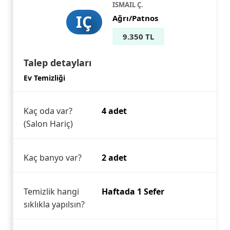
ISMAIL Ç.
IÇ
Ağrı/Patnos
9.350 TL
Talep detayları
Ev Temizliği
Kaç oda var?
4 adet
(Salon Hariç)
Kaç banyo var?
2 adet
Temizlik hangi
Haftada 1 Sefer
sıklıkla yapılsın?