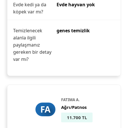
Evde kedi ya da
Evde hayvan yok
köpek var mı?
Temizlenecek
genes temizlik
alanla ilgili
paylaşmanız
gereken bir detay
var mı?
FATIMA A.
FA
Ağrı/Patnos
11.700 TL