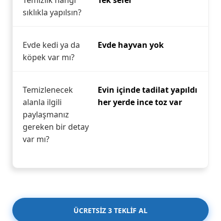
Temizlik hangi
Tek sefer
sıklıkla yapılsın?
Evde kedi ya da
Evde hayvan yok
köpek var mı?
Temizlenecek
Evin içinde tadilat yapıldı
alanla ilgili
her yerde ince toz var
paylaşmanız
gereken bir detay
var mı?
ÜCRETSİZ 3 TEKLİF AL