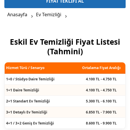
FİYAT TEKLİFİ AL
Anasayfa
Ev Temizliği
Eskil Ev Temizliği Fiyat Listesi
(Tahmini)
Hizmet Türü / Senaryo
Ortalama Fiyat Aralığı
1+0 / Stüdyo Daire Temizliği
4.100 TL - 4.750 TL
1+1 Daire Temizliği
4.100 TL - 4.750 TL
2+1 Standart Ev Temizliği
5.300 TL - 6.100 TL
3+1 Detaylı Ev Temizliği
6.850 TL - 7.900 TL
4+1 / 3+2 Geniş Ev Temizliği
8.600 TL - 9.900 TL