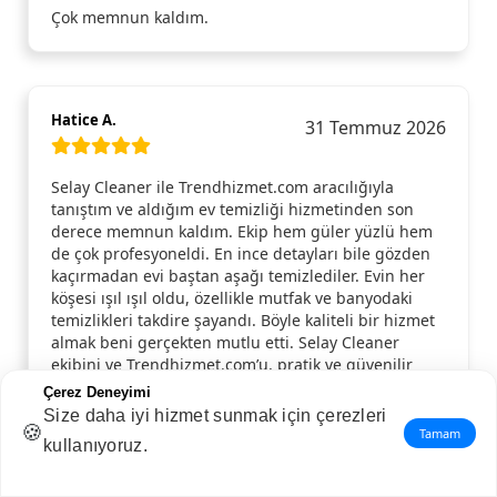
Çok memnun kaldım.
Hatice A.
31 Temmuz 2026
Selay Cleaner ile Trendhizmet.com aracılığıyla
tanıştım ve aldığım ev temizliği hizmetinden son
derece memnun kaldım. Ekip hem güler yüzlü hem
de çok profesyoneldi. En ince detayları bile gözden
kaçırmadan evi baştan aşağı temizlediler. Evin her
köşesi ışıl ışıl oldu, özellikle mutfak ve banyodaki
temizlikleri takdire şayandı. Böyle kaliteli bir hizmet
almak beni gerçekten mutlu etti. Selay Cleaner
ekibini ve Trendhizmet.com’u, pratik ve güvenilir
hizmet arayan herkese tavsiye ederim!
Çerez Deneyimi
Size daha iyi hizmet sunmak için çerezleri
🍪
Tamam
kullanıyoruz.
Arzu B.