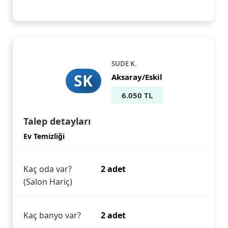
SUDE K.
SK
Aksaray/Eskil
6.050 TL
Talep detayları
Ev Temizliği
Kaç oda var?
2 adet
(Salon Hariç)
Kaç banyo var?
2 adet