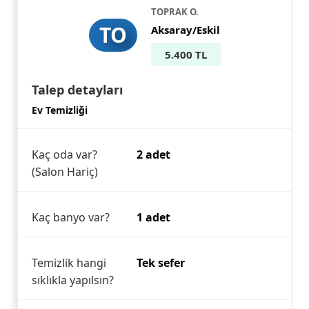
TOPRAK O.
TO
Aksaray/Eskil
5.400 TL
Talep detayları
Ev Temizliği
Kaç oda var?
2 adet
(Salon Hariç)
Kaç banyo var?
1 adet
Temizlik hangi
Tek sefer
sıklıkla yapılsın?