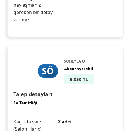
paylaşmanız
gereken bir detay
var mı?
SÜHEYLA Ö.
SÖ
Aksaray/Eskil
5.350 TL
Talep detayları
Ev Temizliği
Kaç oda var?
2 adet
(Salon Hariç)