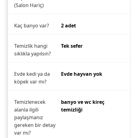
(Salon Hariç)
Kaç banyo var?
2 adet
Temizlik hangi
Tek sefer
sıklıkla yapılsın?
Evde kedi ya da
Evde hayvan yok
köpek var mı?
Temizlenecek
banyo ve wc kireç
alanla ilgili
temizliği
paylaşmanız
gereken bir detay
var mı?