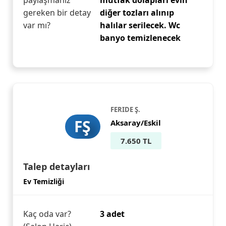
paylaşmanız
mutfak dolapları evin
gereken bir detay
diğer tozları alınıp
var mı?
halılar serilecek. Wc
banyo temizlenecek
FERIDE Ş.
FŞ
Aksaray/Eskil
7.650 TL
Talep detayları
Ev Temizliği
Kaç oda var?
3 adet