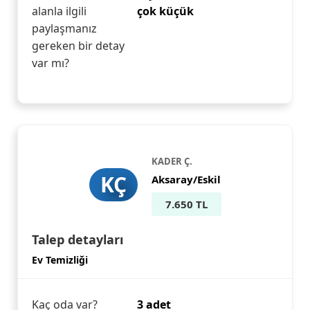
alanla ilgili
çok küçük
paylaşmanız
gereken bir detay
var mı?
KADER Ç.
KÇ
Aksaray/Eskil
7.650 TL
Talep detayları
Ev Temizliği
Kaç oda var?
3 adet