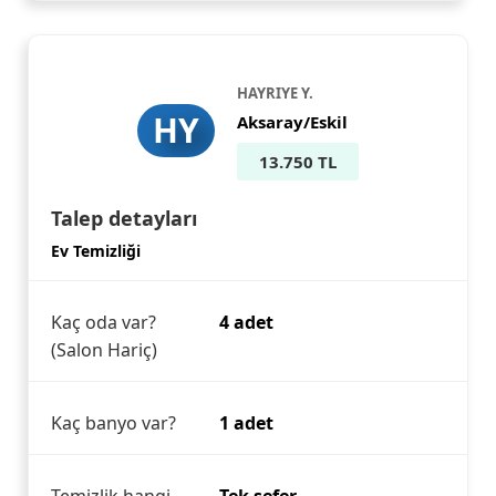
HAYRIYE Y.
HY
Aksaray/Eskil
13.750 TL
Talep detayları
Ev Temizliği
Kaç oda var?
4 adet
(Salon Hariç)
Kaç banyo var?
1 adet