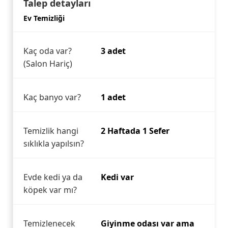
Talep detayları
Ev Temizliği
Kaç oda var?
3 adet
(Salon Hariç)
Kaç banyo var?
1 adet
Temizlik hangi
2 Haftada 1 Sefer
sıklıkla yapılsın?
Evde kedi ya da
Kedi var
köpek var mı?
Temizlenecek
Giyinme odası var ama