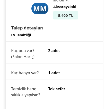
MURAT M.
MM
Aksaray/Eskil
5.400 TL
Talep detayları
Ev Temizliği
Kaç oda var?
2 adet
(Salon Hariç)
Kaç banyo var?
1 adet
Temizlik hangi
Tek sefer
sıklıkla yapılsın?