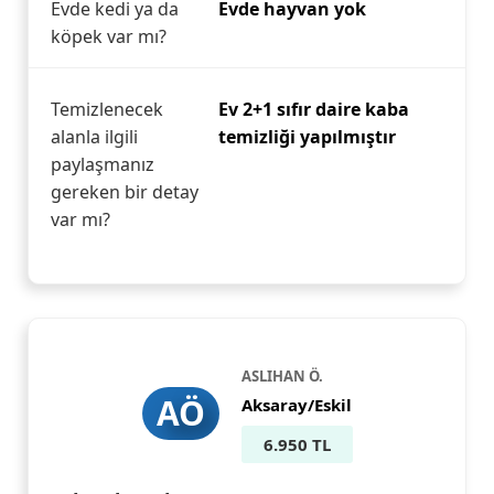
Evde kedi ya da
Evde hayvan yok
köpek var mı?
Temizlenecek
Ev 2+1 sıfır daire kaba
alanla ilgili
temizliği yapılmıştır
paylaşmanız
gereken bir detay
var mı?
ASLIHAN Ö.
AÖ
Aksaray/Eskil
6.950 TL