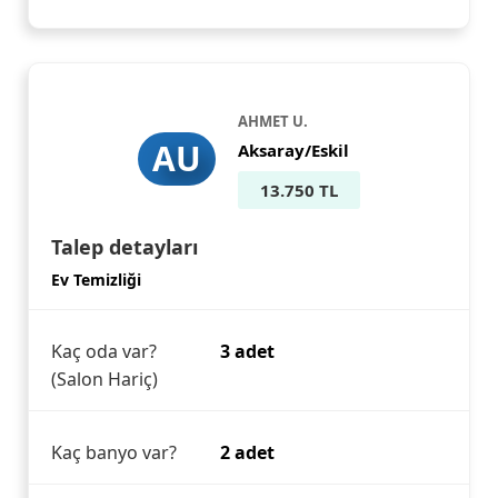
AHMET U.
AU
Aksaray/Eskil
13.750 TL
Talep detayları
Ev Temizliği
Kaç oda var?
3 adet
(Salon Hariç)
Kaç banyo var?
2 adet