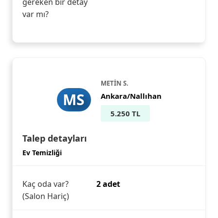
gereken bir detay
var mı?
METİN S.
MS
Ankara/Nallıhan
5.250 TL
Talep detayları
Ev Temizliği
Kaç oda var?
2 adet
(Salon Hariç)