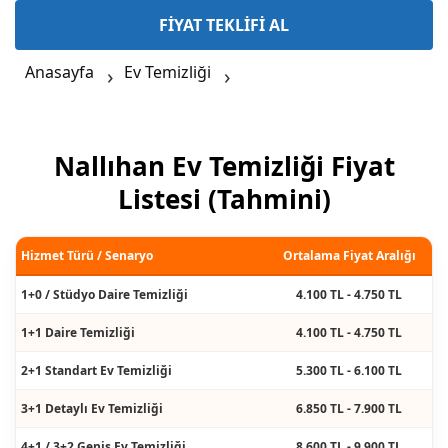
FİYAT TEKLİFİ AL
Anasayfa
Ev Temizliği
Nallıhan Ev Temizliği Fiyat
Listesi (Tahmini)
Hizmet Türü / Senaryo
Ortalama Fiyat Aralığı
1+0 / Stüdyo Daire Temizliği
4.100 TL - 4.750 TL
1+1 Daire Temizliği
4.100 TL - 4.750 TL
2+1 Standart Ev Temizliği
5.300 TL - 6.100 TL
3+1 Detaylı Ev Temizliği
6.850 TL - 7.900 TL
4+1 / 3+2 Geniş Ev Temizliği
8.600 TL - 9.900 TL