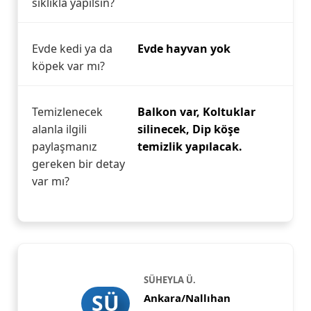
sıklıkla yapılsın?
Evde kedi ya da
Evde hayvan yok
köpek var mı?
Temizlenecek
Balkon var, Koltuklar
alanla ilgili
silinecek, Dip köşe
paylaşmanız
temizlik yapılacak.
gereken bir detay
var mı?
SÜHEYLA Ü.
SÜ
Ankara/Nallıhan