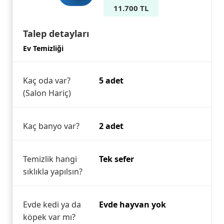
11.700 TL
Talep detayları
Ev Temizliği
Kaç oda var?
5 adet
(Salon Hariç)
Kaç banyo var?
2 adet
Temizlik hangi
Tek sefer
sıklıkla yapılsın?
Evde kedi ya da
Evde hayvan yok
köpek var mı?