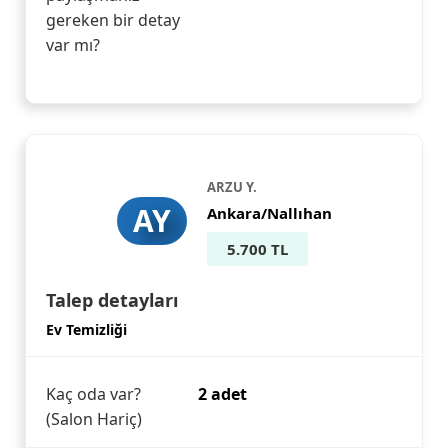
gereken bir detay
var mı?
ARZU Y.
AY
Ankara/Nallıhan
5.700 TL
Talep detayları
Ev Temizliği
Kaç oda var?
2 adet
(Salon Hariç)