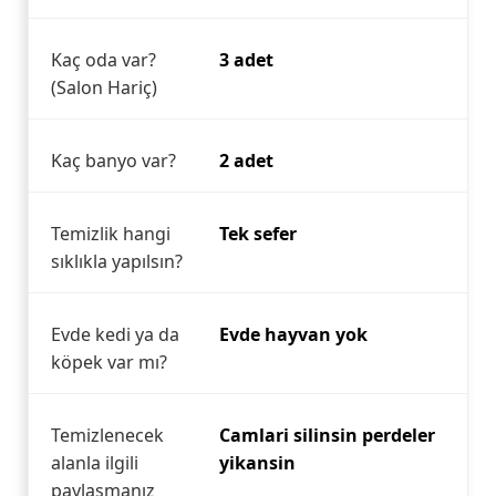
Kaç oda var?
3 adet
(Salon Hariç)
Kaç banyo var?
2 adet
Temizlik hangi
Tek sefer
sıklıkla yapılsın?
Evde kedi ya da
Evde hayvan yok
köpek var mı?
Temizlenecek
Camlari silinsin perdeler
alanla ilgili
yikansin
paylaşmanız