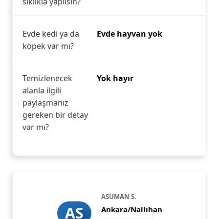
sıklıkla yapılsın?
Evde kedi ya da
Evde hayvan yok
köpek var mı?
Temizlenecek
Yok hayır
alanla ilgili
paylaşmanız
gereken bir detay
var mı?
ASUMAN S.
AS
Ankara/Nallıhan