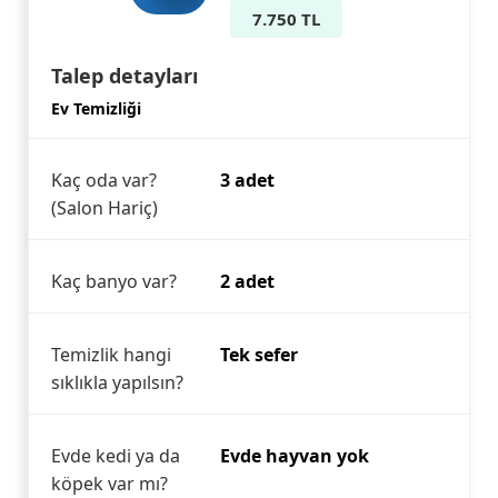
7.750 TL
Talep detayları
Ev Temizliği
Kaç oda var?
3 adet
(Salon Hariç)
Kaç banyo var?
2 adet
Temizlik hangi
Tek sefer
sıklıkla yapılsın?
Evde kedi ya da
Evde hayvan yok
köpek var mı?