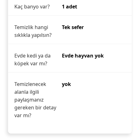
Kaç banyo var?
1 adet
Temizlik hangi
Tek sefer
sıklıkla yapılsın?
Evde kedi ya da
Evde hayvan yok
köpek var mı?
Temizlenecek
yok
alanla ilgili
paylaşmanız
gereken bir detay
var mı?