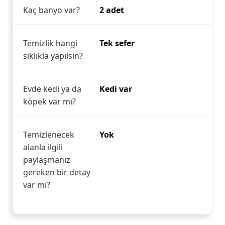
Kaç banyo var?
2 adet
Temizlik hangi
Tek sefer
sıklıkla yapılsın?
Evde kedi ya da
Kedi var
köpek var mı?
Temizlenecek
Yok
alanla ilgili
paylaşmanız
gereken bir detay
var mı?