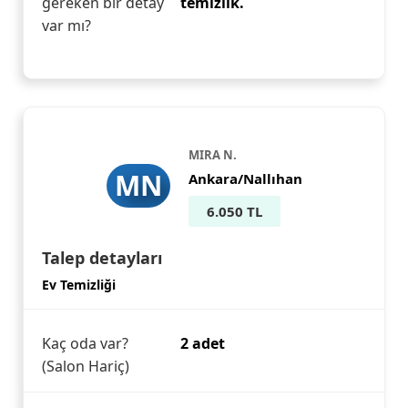
gereken bir detay
temizlik.
var mı?
MIRA N.
MN
Ankara/Nallıhan
6.050 TL
Talep detayları
Ev Temizliği
Kaç oda var?
2 adet
(Salon Hariç)