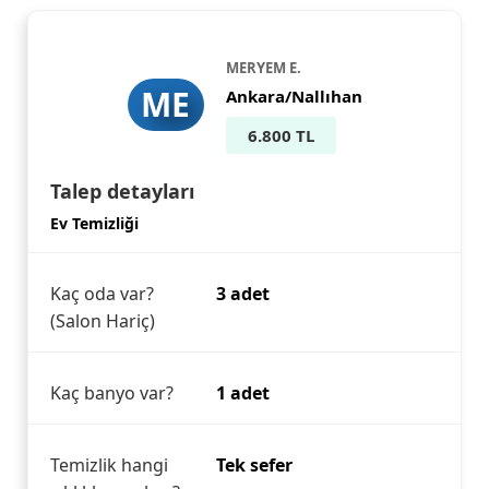
MERYEM E.
ME
Ankara/Nallıhan
6.800 TL
Talep detayları
Ev Temizliği
Kaç oda var?
3 adet
(Salon Hariç)
Kaç banyo var?
1 adet
Temizlik hangi
Tek sefer