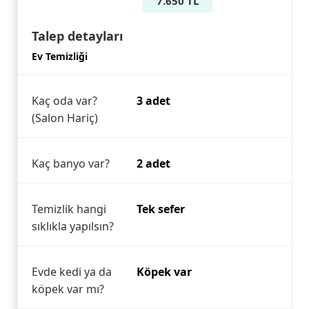
7.650 TL
Talep detayları
Ev Temizliği
Kaç oda var?
3 adet
(Salon Hariç)
Kaç banyo var?
2 adet
Temizlik hangi
Tek sefer
sıklıkla yapılsın?
Evde kedi ya da
Köpek var
köpek var mı?