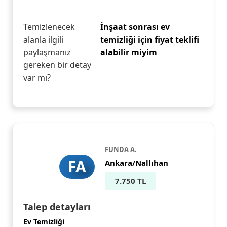
Temizlenecek
İnşaat sonrası ev
alanla ilgili
temizliği için fiyat teklifi
paylaşmanız
alabilir miyim
gereken bir detay
var mı?
FUNDA A.
FA
Ankara/Nallıhan
7.750 TL
Talep detayları
Ev Temizliği