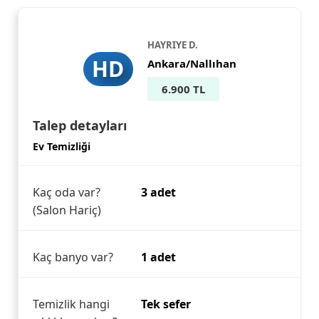
HAYRIYE D.
HD
Ankara/Nallıhan
6.900 TL
Talep detayları
Ev Temizliği
Kaç oda var?
3 adet
(Salon Hariç)
Kaç banyo var?
1 adet
Temizlik hangi
Tek sefer