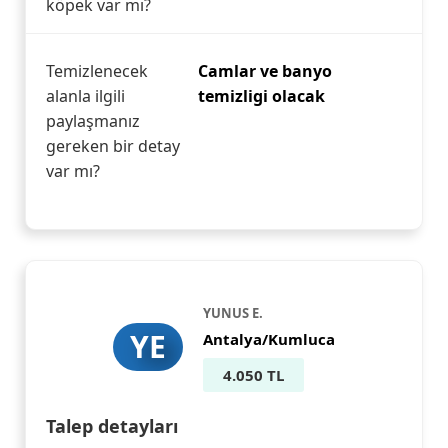
köpek var mı?
Temizlenecek
Camlar ve banyo
alanla ilgili
temizligi olacak
paylaşmanız
gereken bir detay
var mı?
YUNUS E.
YE
Antalya/Kumluca
4.050 TL
Talep detayları