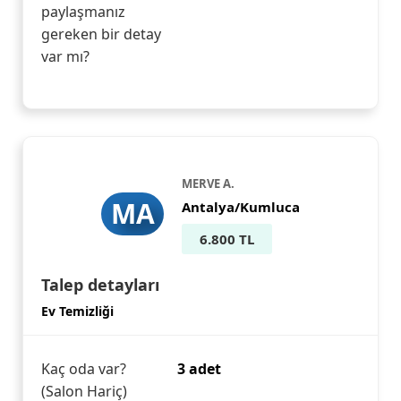
paylaşmanız
gereken bir detay
var mı?
MERVE A.
MA
Antalya/Kumluca
6.800 TL
Talep detayları
Ev Temizliği
Kaç oda var?
3 adet
(Salon Hariç)