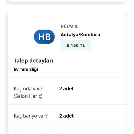
HÜLYA B.
HB
Antalya/Kumluca
6.150 TL
Talep detayları
Ev Temizliği
Kaç oda var?
2 adet
(Salon Hariç)
Kaç banyo var?
2 adet