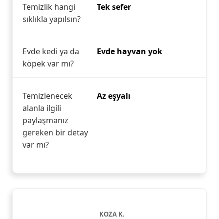
Temizlik hangi
Tek sefer
sıklıkla yapılsın?
Evde kedi ya da
Evde hayvan yok
köpek var mı?
Temizlenecek
Az eşyalı
alanla ilgili
paylaşmanız
gereken bir detay
var mı?
KOZA K.