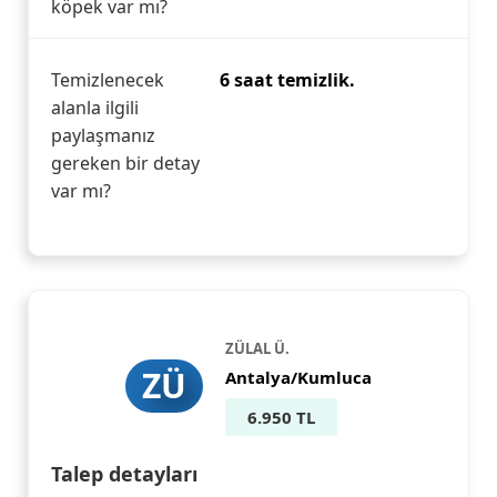
köpek var mı?
Temizlenecek
6 saat temizlik.
alanla ilgili
paylaşmanız
gereken bir detay
var mı?
ZÜLAL Ü.
ZÜ
Antalya/Kumluca
6.950 TL
Talep detayları