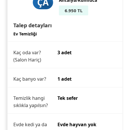
ÇA
Antalya/Kumluca
6.950 TL
Talep detayları
Ev Temizliği
Kaç oda var?
3 adet
(Salon Hariç)
Kaç banyo var?
1 adet
Temizlik hangi
Tek sefer
sıklıkla yapılsın?
Evde kedi ya da
Evde hayvan yok