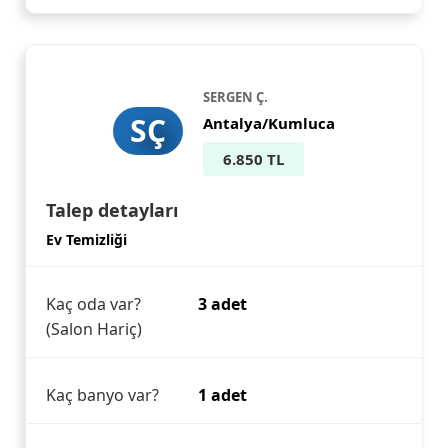
SERGEN Ç.
SÇ
Antalya/Kumluca
6.850 TL
Talep detayları
Ev Temizliği
Kaç oda var?
3 adet
(Salon Hariç)
Kaç banyo var?
1 adet