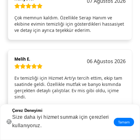
07 Ağustos 2026
Çok memnun kaldım. Özellikle Serap Hanım ve
ekibine evimin temizliği için gösterdikleri hassasiyet
ve detay için ayrıca teşekkür ederim.
Melih E.
06 Ağustos 2026
Ev temizliği için Hizmet Artı’yı tercih ettim, ekip tam
saatinde geldi. Özellikle mutfak ve banyo kısmında
gerçekten detaylı çalıştılar. Ev mis gibi oldu, içime
sindi.
Çerez Deneyimi
Size daha iyi hizmet sunmak için çerezleri
🍪
Tamam
kullanıyoruz.
Ahmet E.
05 Ağustos 2026