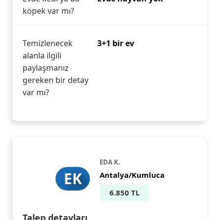
köpek var mı?
Temizlenecek
3+1 bir ev
alanla ilgili
paylaşmanız
gereken bir detay
var mı?
EDA K.
EK
Antalya/Kumluca
6.850 TL
Talep detayları