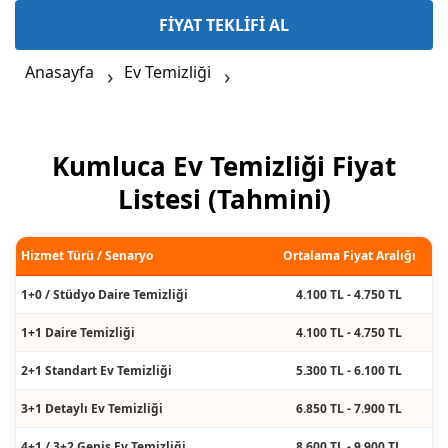
FİYAT TEKLİFİ AL
Anasayfa
Ev Temizliği
Kumluca Ev Temizliği Fiyat
Listesi (Tahmini)
Hizmet Türü / Senaryo
Ortalama Fiyat Aralığı
1+0 / Stüdyo Daire Temizliği
4.100 TL - 4.750 TL
1+1 Daire Temizliği
4.100 TL - 4.750 TL
2+1 Standart Ev Temizliği
5.300 TL - 6.100 TL
3+1 Detaylı Ev Temizliği
6.850 TL - 7.900 TL
4+1 / 3+2 Geniş Ev Temizliği
8.600 TL - 9.900 TL