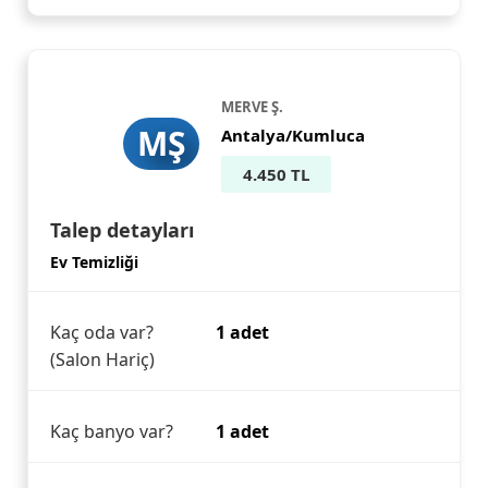
MERVE Ş.
MŞ
Antalya/Kumluca
4.450 TL
Talep detayları
Ev Temizliği
Kaç oda var?
1 adet
(Salon Hariç)
Kaç banyo var?
1 adet