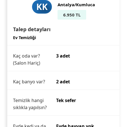
KK
Antalya/Kumluca
6.950 TL
Talep detayları
Ev Temizliği
Kaç oda var?
3 adet
(Salon Hariç)
Kaç banyo var?
2 adet
Temizlik hangi
Tek sefer
sıklıkla yapılsın?
Evde kedi ya da
Evde hayvan yok