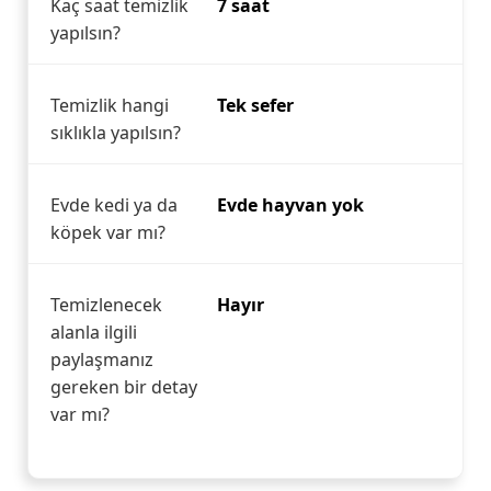
Kaç saat temizlik
7 saat
yapılsın?
Temizlik hangi
Tek sefer
sıklıkla yapılsın?
Evde kedi ya da
Evde hayvan yok
köpek var mı?
Temizlenecek
Hayır
alanla ilgili
paylaşmanız
gereken bir detay
var mı?