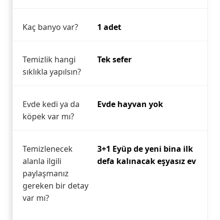
Kaç banyo var?
1 adet
Temizlik hangi
Tek sefer
sıklıkla yapılsın?
Evde kedi ya da
Evde hayvan yok
köpek var mı?
Temizlenecek
3+1 Eyüp de yeni bina ilk
alanla ilgili
defa kalınacak eşyasız ev
paylaşmanız
gereken bir detay
var mı?