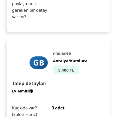
paylaşmanız
gereken bir detay
var mı?
GÖKHAN B.
GB
Antalya/Kumluca
5.400 TL
Talep detayları
Ev Temizliği
Kaç oda var?
3 adet
(Salon Hariç)