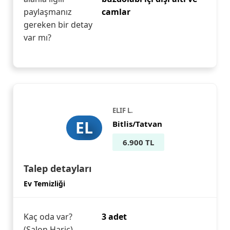
paylaşmanız
camlar
gereken bir detay
var mı?
ELIF L.
EL
Bitlis/Tatvan
6.900 TL
Talep detayları
Ev Temizliği
Kaç oda var?
3 adet
(Salon Hariç)