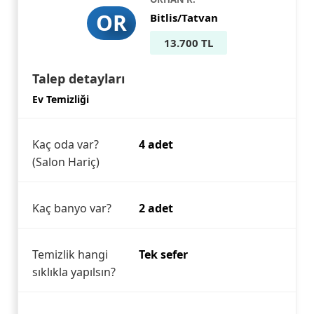
OR
Bitlis/Tatvan
13.700 TL
Talep detayları
Ev Temizliği
Kaç oda var?
4 adet
(Salon Hariç)
Kaç banyo var?
2 adet
Temizlik hangi
Tek sefer
sıklıkla yapılsın?