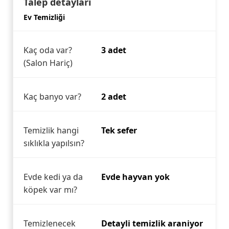
Talep detayları
Ev Temizliği
Kaç oda var?
3 adet
(Salon Hariç)
Kaç banyo var?
2 adet
Temizlik hangi
Tek sefer
sıklıkla yapılsın?
Evde kedi ya da
Evde hayvan yok
köpek var mı?
Temizlenecek
Detayli temizlik araniyor