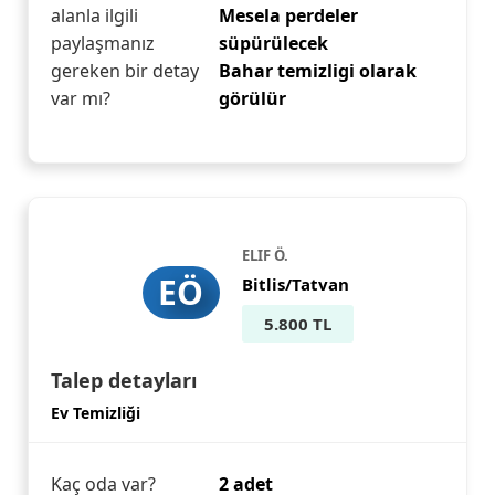
alanla ilgili
Mesela perdeler
paylaşmanız
süpürülecek
gereken bir detay
Bahar temizligi olarak
var mı?
görülür
ELIF Ö.
EÖ
Bitlis/Tatvan
5.800 TL
Talep detayları
Ev Temizliği
Kaç oda var?
2 adet