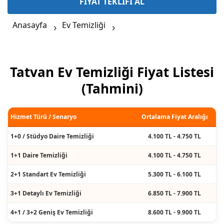
FİYAT TEKLİFİ AL
Anasayfa
Ev Temizliği
Tatvan Ev Temizliği Fiyat Listesi
(Tahmini)
Hizmet Türü / Senaryo
Ortalama Fiyat Aralığı
1+0 / Stüdyo Daire Temizliği
4.100 TL - 4.750 TL
1+1 Daire Temizliği
4.100 TL - 4.750 TL
2+1 Standart Ev Temizliği
5.300 TL - 6.100 TL
3+1 Detaylı Ev Temizliği
6.850 TL - 7.900 TL
4+1 / 3+2 Geniş Ev Temizliği
8.600 TL - 9.900 TL