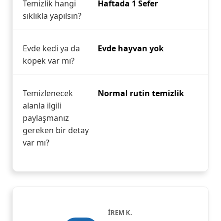
Temizlik hangi
Haftada 1 Sefer
sıklıkla yapılsın?
Evde kedi ya da
Evde hayvan yok
köpek var mı?
Temizlenecek
Normal rutin temizlik
alanla ilgili
paylaşmanız
gereken bir detay
var mı?
İREM K.