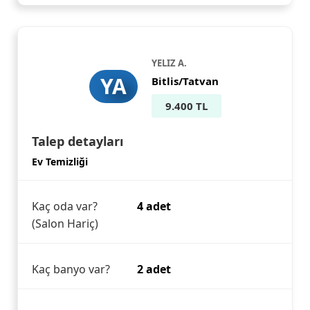
YELIZ A.
YA
Bitlis/Tatvan
9.400 TL
Talep detayları
Ev Temizliği
Kaç oda var?
4 adet
(Salon Hariç)
Kaç banyo var?
2 adet