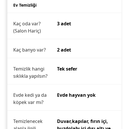
Ev Temizliği
Kaç oda var?
3 adet
(Salon Hariç)
Kaç banyo var?
2 adet
Temizlik hangi
Tek sefer
sıklıkla yapılsın?
Evde kedi ya da
Evde hayvan yok
köpek var mı?
Temizlenecek
Duvar,kapılar, fırın içi,
alanla ilgili
buzdolabı içi dışı altı ve