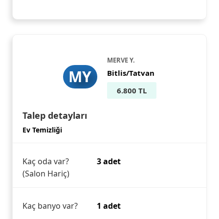
MERVE Y.
MY
Bitlis/Tatvan
6.800 TL
Talep detayları
Ev Temizliği
Kaç oda var?
3 adet
(Salon Hariç)
Kaç banyo var?
1 adet