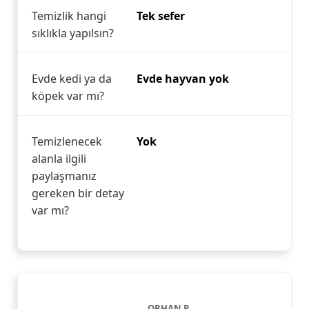
Temizlik hangi
Tek sefer
sıklıkla yapılsın?
Evde kedi ya da
Evde hayvan yok
köpek var mı?
Temizlenecek
Yok
alanla ilgili
paylaşmanız
gereken bir detay
var mı?
ORHAN R.