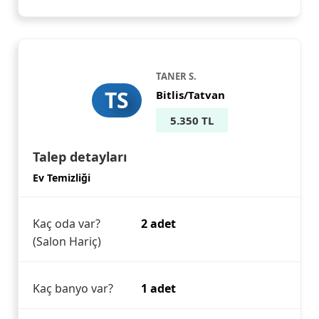
TANER S.
TS
Bitlis/Tatvan
5.350 TL
Talep detayları
Ev Temizliği
Kaç oda var?
2 adet
(Salon Hariç)
Kaç banyo var?
1 adet