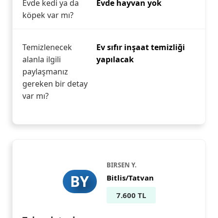
Evde kedi ya da
Evde hayvan yok
köpek var mı?
Temizlenecek
Ev sıfır inşaat temizliği
alanla ilgili
yapılacak
paylaşmanız
gereken bir detay
var mı?
BIRSEN Y.
BY
Bitlis/Tatvan
7.600 TL