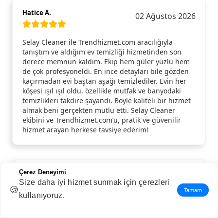
Hatice A.
02 Ağustos 2026
Selay Cleaner ile Trendhizmet.com aracılığıyla
tanıştım ve aldığım ev temizliği hizmetinden son
derece memnun kaldım. Ekip hem güler yüzlü hem
de çok profesyoneldi. En ince detayları bile gözden
kaçırmadan evi baştan aşağı temizlediler. Evin her
köşesi ışıl ışıl oldu, özellikle mutfak ve banyodaki
temizlikleri takdire şayandı. Böyle kaliteli bir hizmet
almak beni gerçekten mutlu etti. Selay Cleaner
ekibini ve Trendhizmet.com’u, pratik ve güvenilir
hizmet arayan herkese tavsiye ederim!
Çerez Deneyimi
Arzu B.
01 Ağustos 2026
Size daha iyi hizmet sunmak için çerezleri
🍪
Tamam
kullanıyoruz.
Teşekkür ederim. Memnun kaldım