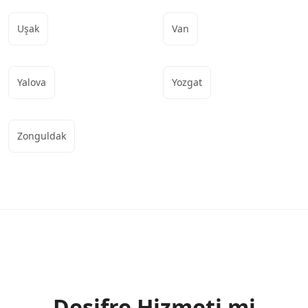
Uşak
Van
Yalova
Yozgat
Zonguldak
Deşifre Hizmeti mi