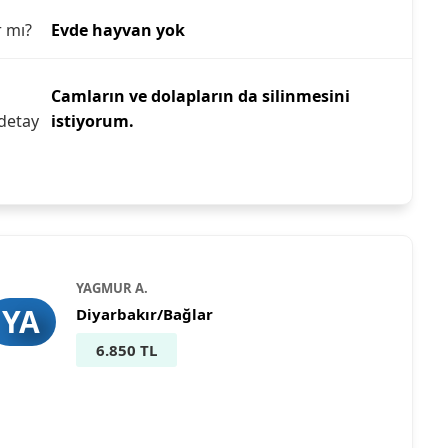
r mı?
Evde hayvan yok
Camların ve dolapların da silinmesini
detay
istiyorum.
YAGMUR A.
YA
Diyarbakır/Bağlar
6.850 TL