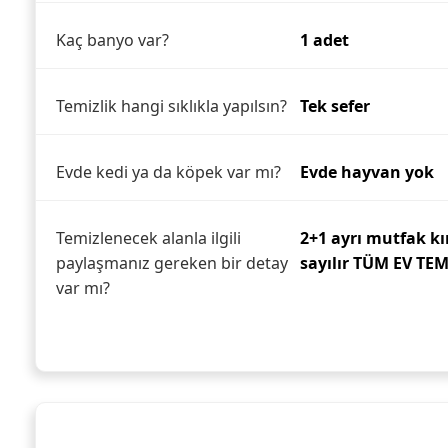
Kaç banyo var?
1 adet
Temizlik hangi sıklıkla yapılsın?
Tek sefer
Evde kedi ya da köpek var mı?
Evde hayvan yok
Temizlenecek alanla ilgili
2+1 ayrı mutfak kı
paylaşmanız gereken bir detay
sayılır TÜM EV TE
var mı?