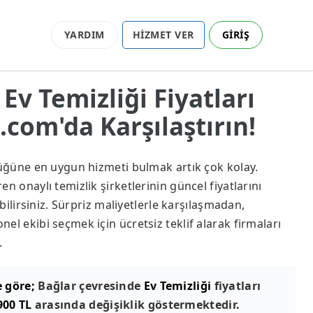
YARDIM
HİZMET VER
GİRİŞ
 Ev Temizliği Fiyatları
com'da Karşılaştırın!
lüğüne en uygun hizmeti bulmak artık çok kolay.
n onaylı temizlik şirketlerinin güncel fiyatlarını
abilirsiniz. Sürpriz maliyetlerle karşılaşmadan,
el ekibi seçmek için ücretsiz teklif alarak firmaları
.
e göre;
Bağlar çevresinde
Ev Temizliği
fiyatları
900 TL
arasında değişiklik göstermektedir.