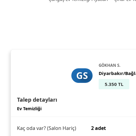
GÖKHAN S.
GS
Diyarbakır/Bağl
5.350 TL
Talep detayları
Ev Temizliği
Kaç oda var? (Salon Hariç)
2 adet