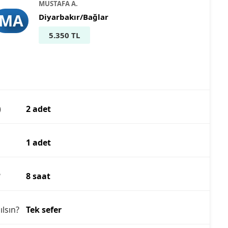
MUSTAFA A.
MA
Diyarbakır/Bağlar
5.350 TL
)
2 adet
1 adet
?
8 saat
ılsın?
Tek sefer