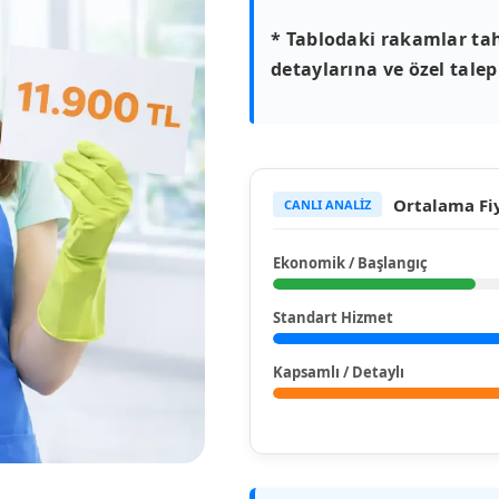
* Tablodaki rakamlar tah
detaylarına ve özel talepl
Ortalama Fiy
CANLI ANALİZ
Ekonomik / Başlangıç
Standart Hizmet
Kapsamlı / Detaylı