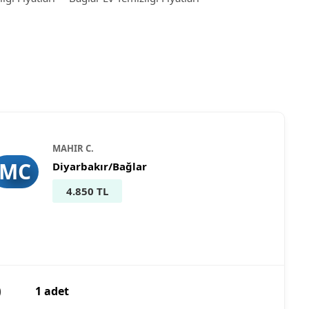
ı
MAHIR C.
MC
Diyarbakır/Bağlar
4.850 TL
)
1 adet