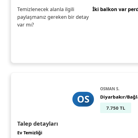
Temizlenecek alanla ilgili
İki balkon var pe
paylaşmanız gereken bir detay
var mı?
OSMAN S.
OS
Diyarbakır/Bağl
7.750 TL
Talep detayları
Ev Temizliği