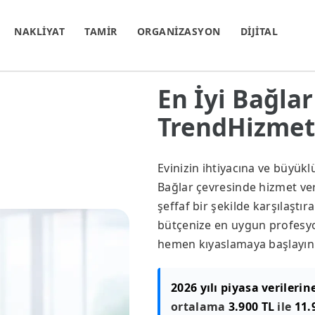
NAKLİYAT
TAMİR
ORGANİZASYON
DİJİTAL
En İyi Bağlar
TrendHizmet.
Evinizin ihtiyacına ve büyük
Bağlar çevresinde hizmet vere
şeffaf bir şekilde karşılaştır
bütçenize en uygun profesyon
hemen kıyaslamaya başlayın
2026 yılı piyasa verilerin
ortalama
3.900 TL
ile
11.