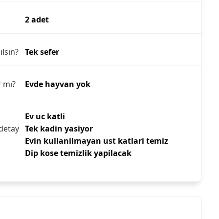
2 adet
ılsın?
Tek sefer
r mı?
Evde hayvan yok
Ev uc katli
detay
Tek kadin yasiyor
Evin kullanilmayan ust katlari temiz
Dip kose temizlik yapilacak