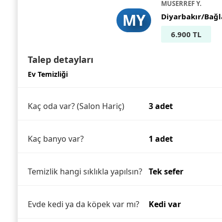
MUSERREF Y.
MY
Diyarbakır/Bağl
6.900 TL
Talep detayları
Ev Temizliği
Kaç oda var? (Salon Hariç)
3 adet
Kaç banyo var?
1 adet
Temizlik hangi sıklıkla yapılsın?
Tek sefer
Evde kedi ya da köpek var mı?
Kedi var