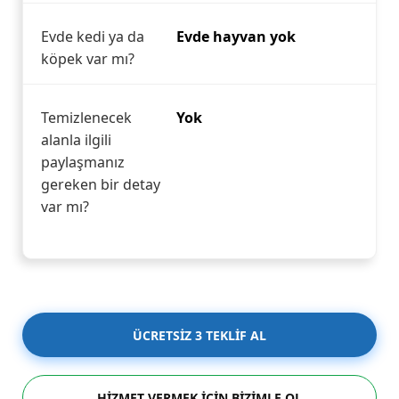
Evde kedi ya da
Evde hayvan yok
köpek var mı?
Temizlenecek
Yok
alanla ilgili
paylaşmanız
gereken bir detay
var mı?
ÜCRETSİZ 3 TEKLİF AL
HİZMET VERMEK İÇİN BİZİMLE OL