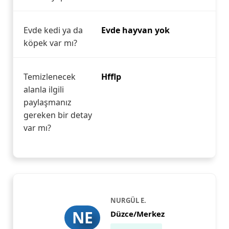
Evde kedi ya da
Evde hayvan yok
köpek var mı?
Temizlenecek
Hfflp
alanla ilgili
paylaşmanız
gereken bir detay
var mı?
NURGÜL E.
NE
Düzce/Merkez