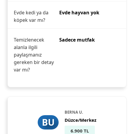
Evde kedi ya da
Evde hayvan yok
köpek var mı?
Temizlenecek
Sadece mutfak
alanla ilgili
paylaşmanız
gereken bir detay
var mı?
BERNA U.
BU
Düzce/Merkez
6.900 TL