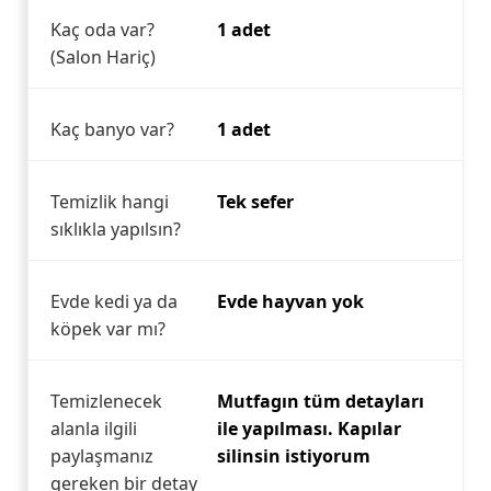
Kaç oda var?
1 adet
(Salon Hariç)
Kaç banyo var?
1 adet
Temizlik hangi
Tek sefer
sıklıkla yapılsın?
Evde kedi ya da
Evde hayvan yok
köpek var mı?
Temizlenecek
Mutfagın tüm detayları
alanla ilgili
ile yapılması. Kapılar
paylaşmanız
silinsin istiyorum
gereken bir detay