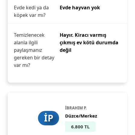
Evde kedi ya da
Evde hayvan yok
köpek var mı?
Temizlenecek
Hayır. Kiracı varmış
alanla ilgili
çıkmış ev kötü durumda
paylaşmanız
değil
gereken bir detay
var mı?
İBRAHIM P.
İP
Düzce/Merkez
6.800 TL