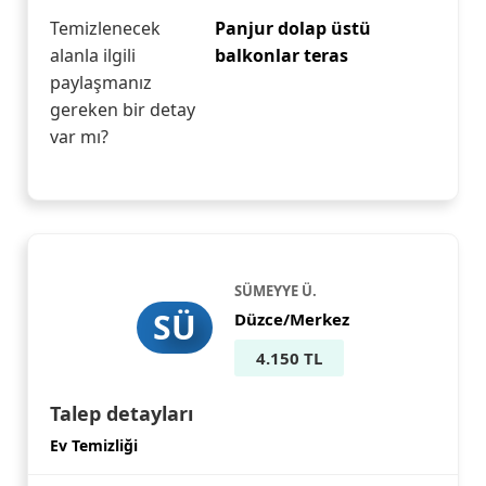
Temizlenecek
Panjur dolap üstü
alanla ilgili
balkonlar teras
paylaşmanız
gereken bir detay
var mı?
SÜMEYYE Ü.
SÜ
Düzce/Merkez
4.150 TL
Talep detayları
Ev Temizliği