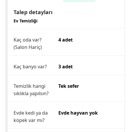
Talep detayları
Ev Temizliği
Kaç oda var?
4 adet
(Salon Hariç)
Kaç banyo var?
3 adet
Temizlik hangi
Tek sefer
sıklıkla yapılsın?
Evde kedi ya da
Evde hayvan yok
köpek var mı?