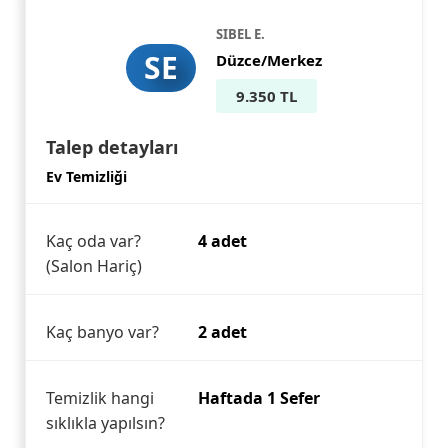
SIBEL E.
SE
Düzce/Merkez
9.350 TL
Talep detayları
Ev Temizliği
Kaç oda var?
4 adet
(Salon Hariç)
Kaç banyo var?
2 adet
Temizlik hangi
Haftada 1 Sefer
sıklıkla yapılsın?