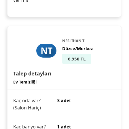
var mı?
NESLIHAN T.
NT
Düzce/Merkez
6.950 TL
Talep detayları
Ev Temizliği
Kaç oda var?
3 adet
(Salon Hariç)
Kaç banyo var?
1 adet