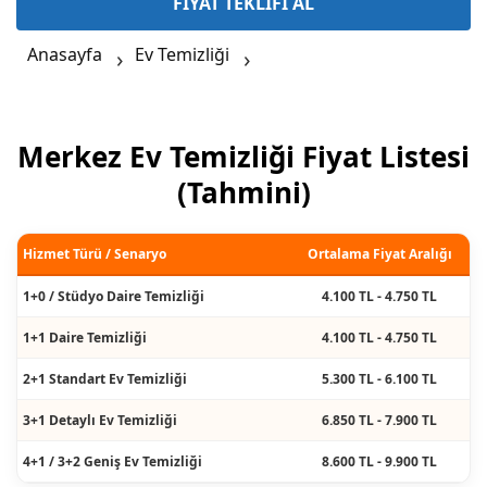
FİYAT TEKLİFİ AL
Anasayfa
Ev Temizliği
Merkez Ev Temizliği Fiyat Listesi
(Tahmini)
Hizmet Türü / Senaryo
Ortalama Fiyat Aralığı
1+0 / Stüdyo Daire Temizliği
4.100 TL - 4.750 TL
1+1 Daire Temizliği
4.100 TL - 4.750 TL
2+1 Standart Ev Temizliği
5.300 TL - 6.100 TL
3+1 Detaylı Ev Temizliği
6.850 TL - 7.900 TL
4+1 / 3+2 Geniş Ev Temizliği
8.600 TL - 9.900 TL