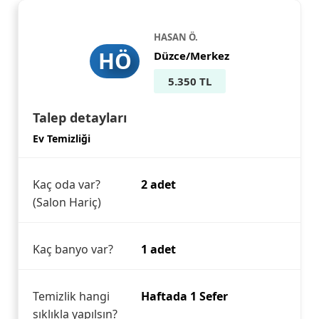
HASAN Ö.
HÖ
Düzce/Merkez
5.350 TL
Talep detayları
Ev Temizliği
Kaç oda var?
2 adet
(Salon Hariç)
Kaç banyo var?
1 adet
Temizlik hangi
Haftada 1 Sefer
sıklıkla yapılsın?