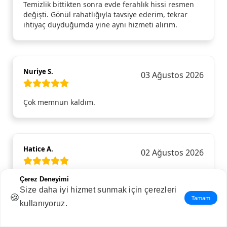
Temizlik bittikten sonra evde ferahlık hissi resmen
değişti. Gönül rahatlığıyla tavsiye ederim, tekrar
ihtiyaç duyduğumda yine aynı hizmeti alırım.
Nuriye S.
03 Ağustos 2026
Çok memnun kaldım.
Hatice A.
02 Ağustos 2026
Selay Cleaner ile Trendhizmet.com aracılığıyla
Çerez Deneyimi
tanıştım ve aldığım ev temizliği hizmetinden son
Size daha iyi hizmet sunmak için çerezleri
🍪
Tamam
derece memnun kaldım. Ekip hem güler yüzlü hem
kullanıyoruz.
de çok profesyoneldi. En ince detayları bile gözden
kaçırmadan evi baştan aşağı temizlediler. Evin her