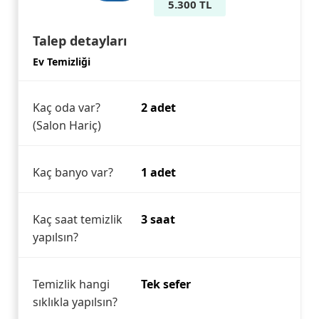
5.300 TL
Talep detayları
Ev Temizliği
Kaç oda var?
2 adet
(Salon Hariç)
Kaç banyo var?
1 adet
Kaç saat temizlik
3 saat
yapılsın?
Temizlik hangi
Tek sefer
sıklıkla yapılsın?