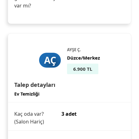
var mı?
AYŞE Ç.
AÇ
Düzce/Merkez
6.900 TL
Talep detayları
Ev Temizliği
Kaç oda var?
3 adet
(Salon Hariç)