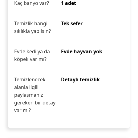
Kaç banyo var?
1 adet
Temizlik hangi
Tek sefer
sıklıkla yapılsın?
Evde kedi ya da
Evde hayvan yok
köpek var mı?
Temizlenecek
Detaylı temizlik
alanla ilgili
paylaşmanız
gereken bir detay
var mı?