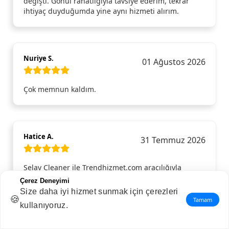
değişti. Gönül rahatlığıyla tavsiye ederim, tekrar
ihtiyaç duyduğumda yine aynı hizmeti alırım.
Nuriye S.
01 Ağustos 2026
Çok memnun kaldım.
Hatice A.
31 Temmuz 2026
Selay Cleaner ile Trendhizmet.com aracılığıyla
tanıştım ve aldığım ev temizliği hizmetinden son
Çerez Deneyimi
derece memnun kaldım. Ekip hem güler yüzlü hem
Size daha iyi hizmet sunmak için çerezleri
de çok profesyoneldi. En ince detayları bile gözden
🍪
Tamam
kullanıyoruz.
kaçırmadan evi baştan aşağı temizlediler. Evin her
köşesi ışıl ışıl oldu, özellikle mutfak ve banyodaki
temizlikleri takdire şayandı. Böyle kaliteli bir hizmet