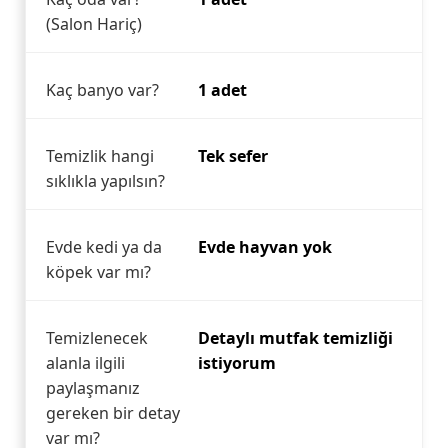
(Salon Hariç)
Kaç banyo var?
1 adet
Temizlik hangi
Tek sefer
sıklıkla yapılsın?
Evde kedi ya da
Evde hayvan yok
köpek var mı?
Temizlenecek
Detaylı mutfak temizliği
alanla ilgili
istiyorum
paylaşmanız
gereken bir detay
var mı?