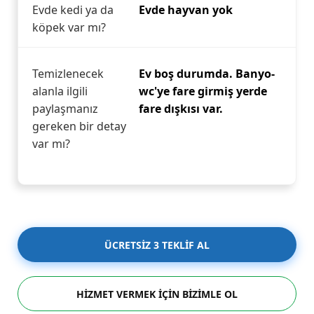
Evde kedi ya da
Evde hayvan yok
köpek var mı?
Temizlenecek
Ev boş durumda. Banyo-
alanla ilgili
wc'ye fare girmiş yerde
paylaşmanız
fare dışkısı var.
gereken bir detay
var mı?
ÜCRETSİZ 3 TEKLİF AL
HİZMET VERMEK İÇİN BİZİMLE OL