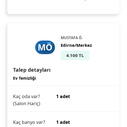
MUSTAFA Ö.
MÖ
Edirne/Merkez
4.100 TL
Talep detayları
Ev Temizliği
Kaç oda var?
1 adet
(Salon Hariç)
Kaç banyo var?
1 adet