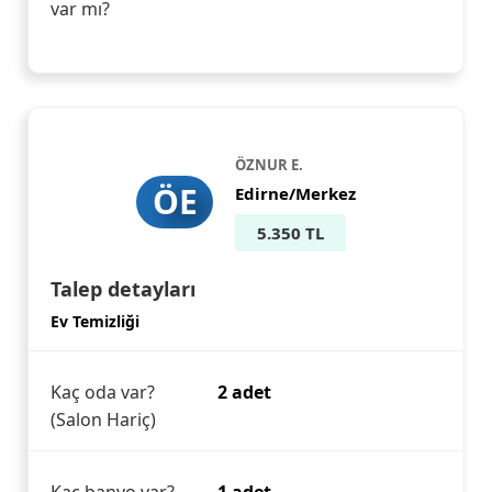
var mı?
ÖZNUR E.
ÖE
Edirne/Merkez
5.350 TL
Talep detayları
Ev Temizliği
Kaç oda var?
2 adet
(Salon Hariç)