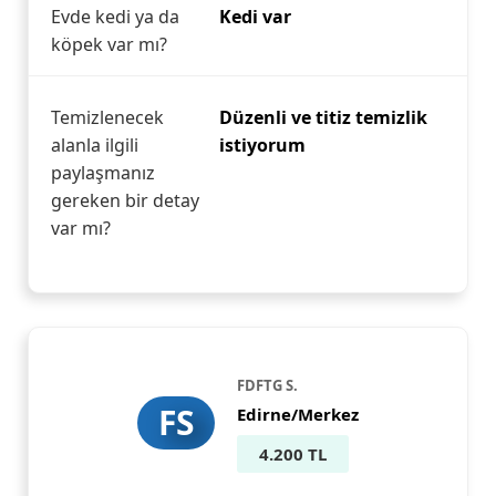
Evde kedi ya da
Kedi var
köpek var mı?
Temizlenecek
Düzenli ve titiz temizlik
alanla ilgili
istiyorum
paylaşmanız
gereken bir detay
var mı?
FDFTG S.
FS
Edirne/Merkez
4.200 TL