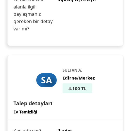
alanla ilgili
paylaşmanız
gereken bir detay
var mı?
SULTAN A.
SA
Edirne/Merkez
4.100 TL
Talep detayları
Ev Temizliği
Kaç oda var?
1 adet