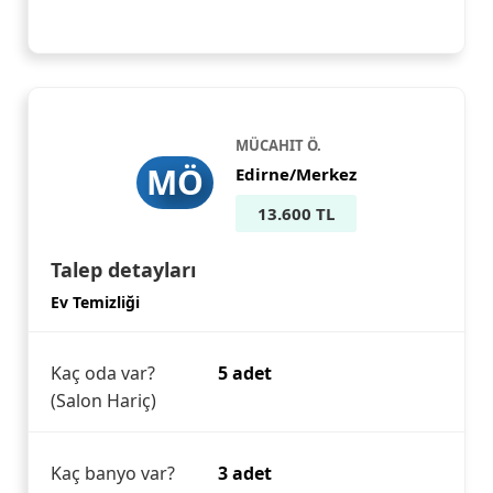
MÜCAHIT Ö.
MÖ
Edirne/Merkez
13.600 TL
Talep detayları
Ev Temizliği
Kaç oda var?
5 adet
(Salon Hariç)
Kaç banyo var?
3 adet