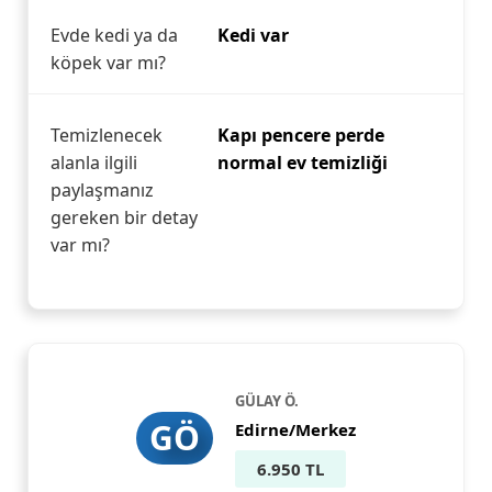
Evde kedi ya da
Kedi var
köpek var mı?
Temizlenecek
Kapı pencere perde
alanla ilgili
normal ev temizliği
paylaşmanız
gereken bir detay
var mı?
GÜLAY Ö.
GÖ
Edirne/Merkez
6.950 TL