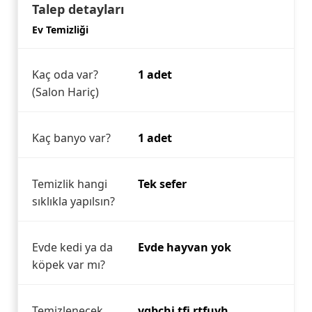
Talep detayları
Ev Temizliği
Kaç oda var?
1 adet
(Salon Hariç)
Kaç banyo var?
1 adet
Temizlik hangi
Tek sefer
sıklıkla yapılsın?
Evde kedi ya da
Evde hayvan yok
köpek var mı?
Temizlenecek
vgbchj tfj rtfuyh