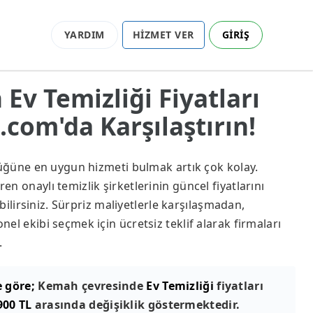
YARDIM
HİZMET VER
GİRİŞ
Ev Temizliği Fiyatları
com'da Karşılaştırın!
lüğüne en uygun hizmeti bulmak artık çok kolay.
 onaylı temizlik şirketlerinin güncel fiyatlarını
abilirsiniz. Sürpriz maliyetlerle karşılaşmadan,
el ekibi seçmek için ücretsiz teklif alarak firmaları
.
e göre;
Kemah çevresinde
Ev Temizliği
fiyatları
900 TL
arasında değişiklik göstermektedir.