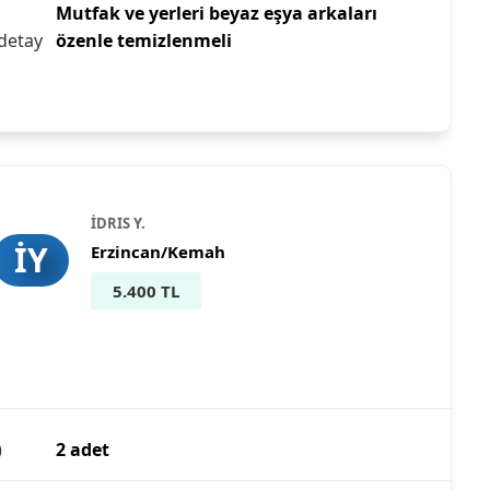
Mutfak ve yerleri beyaz eşya arkaları
detay
özenle temizlenmeli
İDRIS Y.
İY
Erzincan/Kemah
5.400 TL
)
2 adet