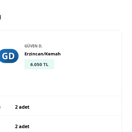
ı
GÜVEN D.
GD
Erzincan/Kemah
6.050 TL
)
2 adet
2 adet