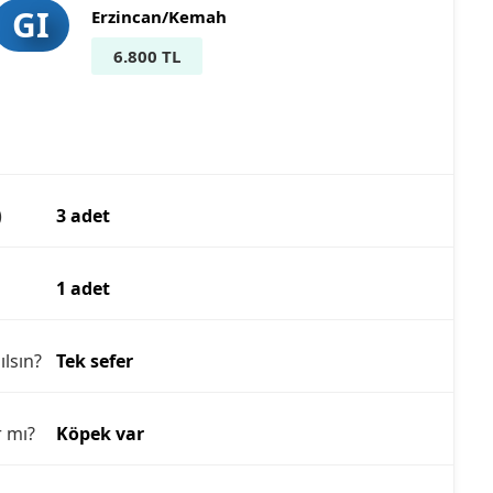
GI
Erzincan/Kemah
6.800 TL
)
3 adet
1 adet
ılsın?
Tek sefer
r mı?
Köpek var