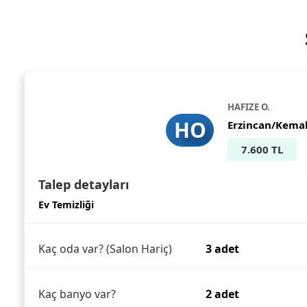
HAFIZE O.
HO
Erzincan/Kema
7.600 TL
Talep detayları
Ev Temizliği
Kaç oda var? (Salon Hariç)
3 adet
Kaç banyo var?
2 adet