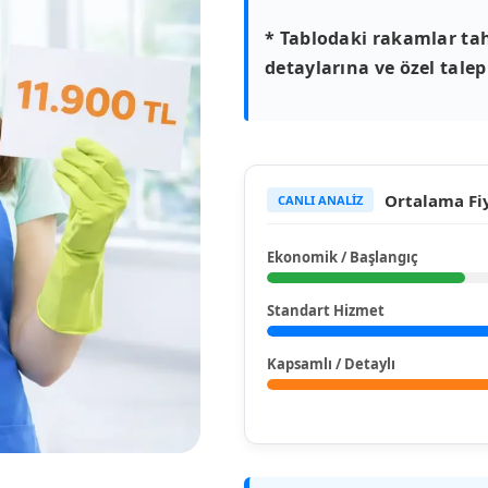
* Tablodaki rakamlar tah
detaylarına ve özel talepl
Ortalama Fiy
CANLI ANALİZ
Ekonomik / Başlangıç
Standart Hizmet
Kapsamlı / Detaylı