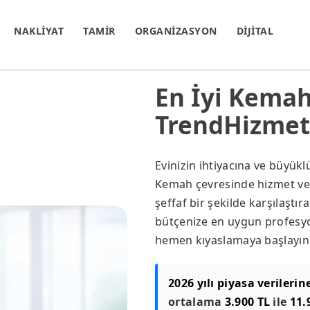
NAKLİYAT
TAMİR
ORGANİZASYON
DİJİTAL
En İyi Kemah 
TrendHizmet.
Evinizin ihtiyacına ve büyük
Kemah çevresinde hizmet veren
şeffaf bir şekilde karşılaştır
bütçenize en uygun profesyon
hemen kıyaslamaya başlayın
2026 yılı piyasa verilerin
ortalama
3.900 TL
ile
11.