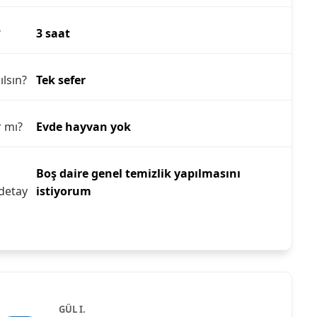
?
3 saat
ılsın?
Tek sefer
r mı?
Evde hayvan yok
Boş daire genel temizlik yapılmasını
detay
istiyorum
GÜL I.