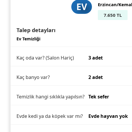
EV
Erzincan/Kema
7.650 TL
Talep detayları
Ev Temizliği
Kaç oda var? (Salon Hariç)
3 adet
Kaç banyo var?
2 adet
Temizlik hangi sıklıkla yapılsın?
Tek sefer
Evde kedi ya da köpek var mı?
Evde hayvan yok