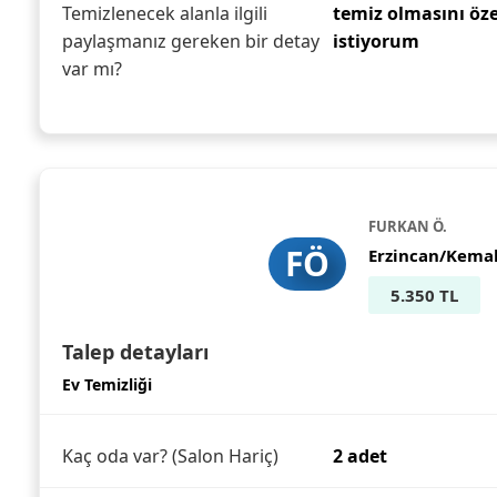
Temizlenecek alanla ilgili
temiz olmasını öz
paylaşmanız gereken bir detay
istiyorum
var mı?
FURKAN Ö.
FÖ
Erzincan/Kema
5.350 TL
Talep detayları
Ev Temizliği
Kaç oda var? (Salon Hariç)
2 adet