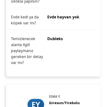
sıklıkla yapılsın?
Evde kedi ya da
Evde hayvan yok
köpek var mı?
Temizlenecek
Dubleks
alanla ilgili
paylaşmanız
gereken bir detay
var mı?
ESMA Y.
EY
Giresun/Tirebolu