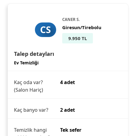
CANER S.
CS
Giresun/Tirebolu
9.950 TL
Talep detayları
Ev Temizliği
Kaç oda var?
4 adet
(Salon Hariç)
Kaç banyo var?
2 adet
Temizlik hangi
Tek sefer