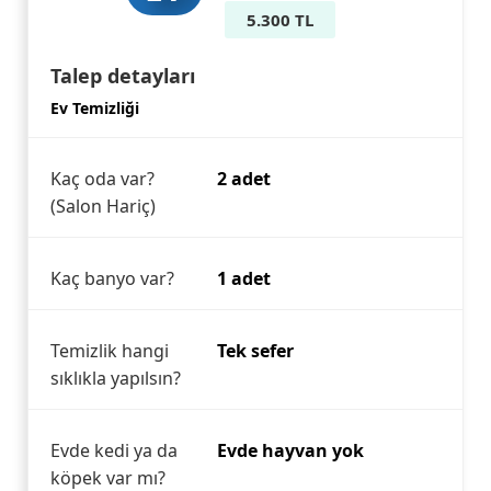
5.300 TL
Talep detayları
Ev Temizliği
Kaç oda var?
2 adet
(Salon Hariç)
Kaç banyo var?
1 adet
Temizlik hangi
Tek sefer
sıklıkla yapılsın?
Evde kedi ya da
Evde hayvan yok
köpek var mı?