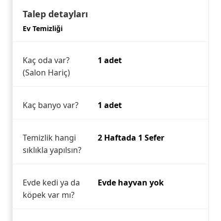
Talep detayları
Ev Temizliği
Kaç oda var?
1 adet
(Salon Hariç)
Kaç banyo var?
1 adet
Temizlik hangi
2 Haftada 1 Sefer
sıklıkla yapılsın?
Evde kedi ya da
Evde hayvan yok
köpek var mı?