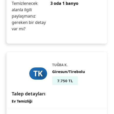
Temizlenecek
3 oda 1 banyo
alanla ilgili
paylaşmanız
gereken bir detay
var mı?
TUĞBA K.
TK
Giresun/Tirebolu
7.750 TL
Talep detayları
Ev Temizliği