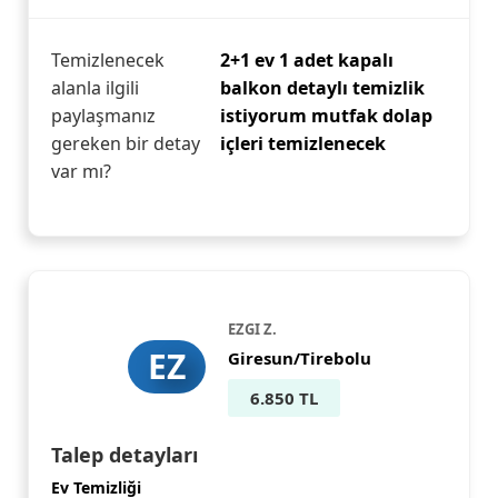
Temizlenecek
2+1 ev 1 adet kapalı
alanla ilgili
balkon detaylı temizlik
paylaşmanız
istiyorum mutfak dolap
gereken bir detay
içleri temizlenecek
var mı?
EZGI Z.
EZ
Giresun/Tirebolu
6.850 TL
Talep detayları
Ev Temizliği