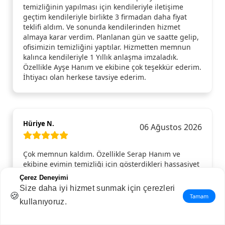
temizliğinin yapılması için kendileriyle iletişime
geçtim kendileriyle birlikte 3 firmadan daha fiyat
teklifi aldım. Ve sonunda kendilerinden hizmet
almaya karar verdim. Planlanan gün ve saatte gelip,
ofisimizin temizliğini yaptılar. Hizmetten memnun
kalınca kendileriyle 1 Yıllık anlaşma imzaladık.
Özellikle Ayşe Hanım ve ekibine çok teşekkür ederim.
İhtiyacı olan herkese tavsiye ederim.
Hüriye N.
06 Ağustos 2026
Çok memnun kaldım. Özellikle Serap Hanım ve
ekibine evimin temizliği için gösterdikleri hassasiyet
ve detay için ayrıca teşekkür ederim.
Çerez Deneyimi
Size daha iyi hizmet sunmak için çerezleri
🍪
Tamam
kullanıyoruz.
Melih E.
05 Ağustos 2026