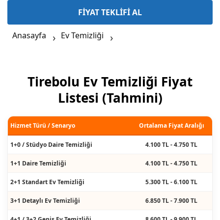
FİYAT TEKLİFİ AL
Anasayfa
Ev Temizliği
Tirebolu Ev Temizliği Fiyat
Listesi (Tahmini)
Hizmet Türü / Senaryo
Ortalama Fiyat Aralığı
1+0 / Stüdyo Daire Temizliği
4.100 TL - 4.750 TL
1+1 Daire Temizliği
4.100 TL - 4.750 TL
2+1 Standart Ev Temizliği
5.300 TL - 6.100 TL
3+1 Detaylı Ev Temizliği
6.850 TL - 7.900 TL
4+1 / 3+2 Geniş Ev Temizliği
8.600 TL - 9.900 TL