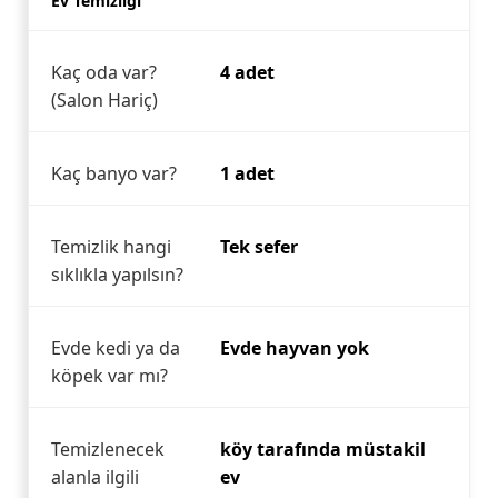
Ev Temizliği
Kaç oda var?
4 adet
(Salon Hariç)
Kaç banyo var?
1 adet
Temizlik hangi
Tek sefer
sıklıkla yapılsın?
Evde kedi ya da
Evde hayvan yok
köpek var mı?
Temizlenecek
köy tarafında müstakil
alanla ilgili
ev