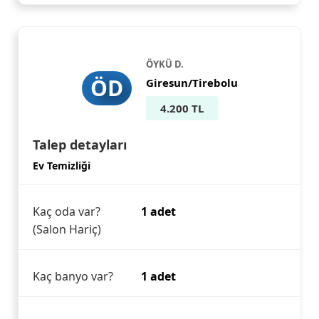
ÖYKÜ D.
ÖD
Giresun/Tirebolu
4.200 TL
Talep detayları
Ev Temizliği
Kaç oda var?
1 adet
(Salon Hariç)
Kaç banyo var?
1 adet