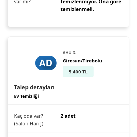
var mı?
temizlenmiyor. Ona göre
temizlenmeli.
AHU D.
AD
Giresun/Tirebolu
5.400 TL
Talep detayları
Ev Temizliği
Kaç oda var?
2 adet
(Salon Hariç)