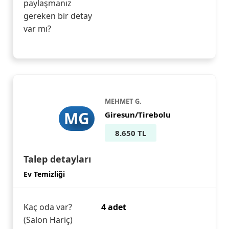
paylaşmanız
gereken bir detay
var mı?
MEHMET G.
MG
Giresun/Tirebolu
8.650 TL
Talep detayları
Ev Temizliği
Kaç oda var?
4 adet
(Salon Hariç)