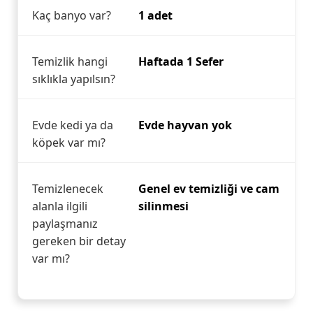
Kaç banyo var?
1 adet
Temizlik hangi
Haftada 1 Sefer
sıklıkla yapılsın?
Evde kedi ya da
Evde hayvan yok
köpek var mı?
Temizlenecek
Genel ev temizliği ve cam
alanla ilgili
silinmesi
paylaşmanız
gereken bir detay
var mı?