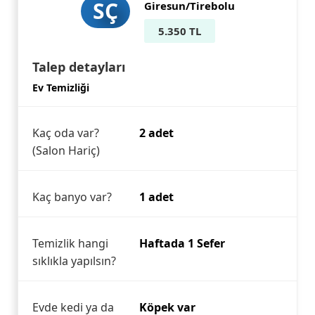
SÇ
Giresun/Tirebolu
5.350 TL
Talep detayları
Ev Temizliği
Kaç oda var?
2 adet
(Salon Hariç)
Kaç banyo var?
1 adet
Temizlik hangi
Haftada 1 Sefer
sıklıkla yapılsın?
Evde kedi ya da
Köpek var