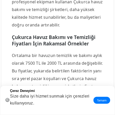
profesyonel ekipman kullanan Çukurca havuz
bakımı ve temizliği şirketleri, daha yüksek
kalitede hizmet sunabilirler, bu da maliyetleri
doğru oranda artırabilir.
Çukurca Havuz Bakımı ve Temizliği
Fiyatları İçin Rakamsal Örnekler
Ortalama bir havuzun temizlik ve bakımı aylık
olarak 7500 TL ile 2000 TL arasında değişebilir.
Bu fiyatlar, yukarıda belirtilen faktörlerin yanı
sıra yerel pazar koşulları ve Çukurca havuz
bakımı ve temizliği yapan şirketlerin fiyat
Çerez Deneyimi
politikalarına göre de değişebilir.
Size daha iyi hizmet sunmak için çerezleri
🍪
Tamam
kullanıyoruz.
Çukurca havuz bakımı ve temizliği
hizmetlerinin fiyatları, bir dizi faktöre bağlı