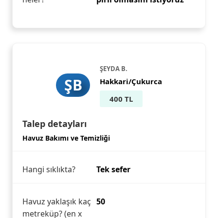
ŞEYDA B.
ŞB
Hakkari/Çukurca
400 TL
Talep detayları
Havuz Bakımı ve Temizliği
Hangi sıklıkta?
Tek sefer
Havuz yaklaşık kaç
50
metreküp? (en x