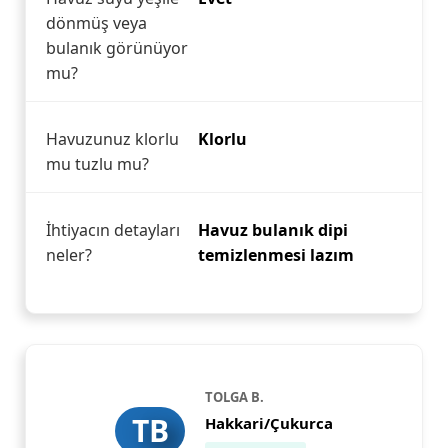
dönmüş veya
bulanık görünüyor
mu?
Havuzunuz klorlu
Klorlu
mu tuzlu mu?
İhtiyacın detayları
Havuz bulanık dipi
neler?
temizlenmesi lazım
TOLGA B.
TB
Hakkari/Çukurca