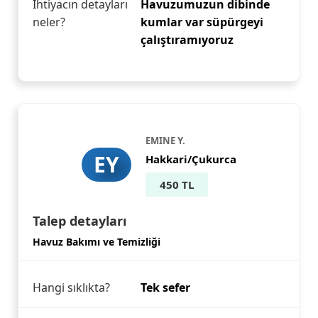
İhtiyacın detayları
Havuzumuzun dibinde
neler?
kumlar var süpürgeyi
çalıştıramıyoruz
EMINE Y.
EY
Hakkari/Çukurca
450 TL
Talep detayları
Havuz Bakımı ve Temizliği
Hangi sıklıkta?
Tek sefer