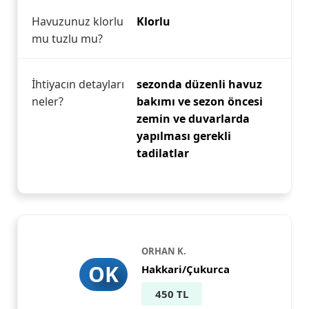
Havuzunuz klorlu
Klorlu
mu tuzlu mu?
İhtiyacın detayları
sezonda düzenli havuz
neler?
bakımı ve sezon öncesi
zemin ve duvarlarda
yapılması gerekli
tadilatlar
ORHAN K.
OK
Hakkari/Çukurca
450 TL