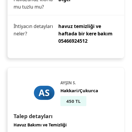
mu tuzlu mu?
İhtiyacın detayları
havuz temizliği ve
neler?
haftada bir kere bakım
05466924512
AYŞIN S.
AS
Hakkari/Çukurca
450 TL
Talep detayları
Havuz Bakımı ve Temizliği