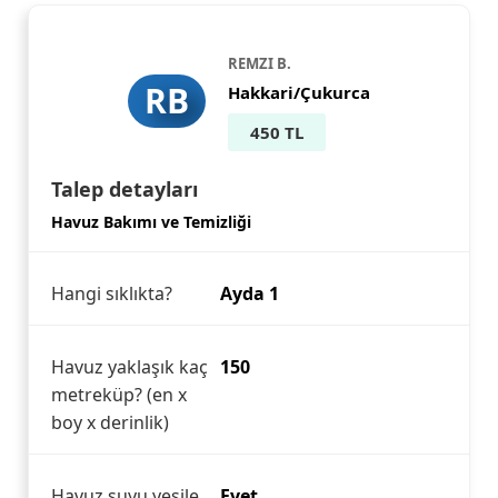
REMZI B.
RB
Hakkari/Çukurca
450 TL
Talep detayları
Havuz Bakımı ve Temizliği
Hangi sıklıkta?
Ayda 1
Havuz yaklaşık kaç
150
metreküp? (en x
boy x derinlik)
Havuz suyu yeşile
Evet