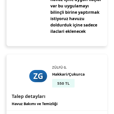
var bu uygulamayı
bilinçli birine yaptırmak
istiyoruz havuzu
doldurduk içine sadece
ilaclari eklenecek
ZÜLFÜ G.
ZG
Hakkari/Çukurca
550 TL
Talep detayları
Havuz Bakımı ve Temizliği