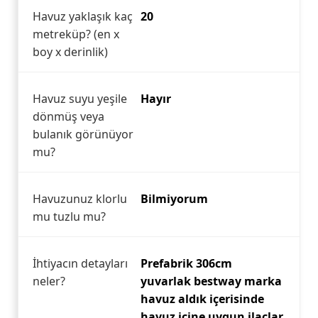
Havuz yaklaşık kaç
20
metreküp? (en x
boy x derinlik)
Havuz suyu yeşile
Hayır
dönmüş veya
bulanık görünüyor
mu?
Havuzunuz klorlu
Bilmiyorum
mu tuzlu mu?
İhtiyacın detayları
Prefabrik 306cm
neler?
yuvarlak bestway marka
havuz aldık içerisinde
havuz içine uygun ilaçlar