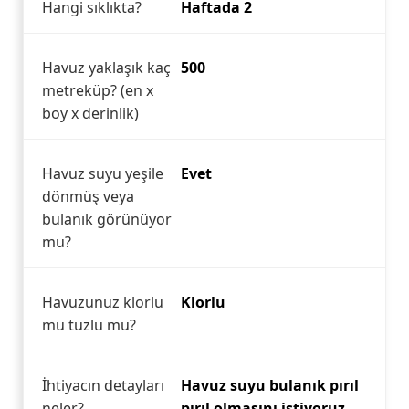
Hangi sıklıkta?
Haftada 2
Havuz yaklaşık kaç
500
metreküp? (en x
boy x derinlik)
Havuz suyu yeşile
Evet
dönmüş veya
bulanık görünüyor
mu?
Havuzunuz klorlu
Klorlu
mu tuzlu mu?
İhtiyacın detayları
Havuz suyu bulanık pırıl
neler?
pırıl olmasını istiyoruz