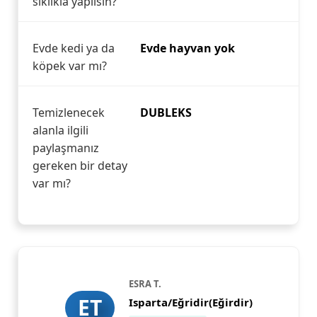
sıklıkla yapılsın?
Evde kedi ya da
Evde hayvan yok
köpek var mı?
Temizlenecek
DUBLEKS
alanla ilgili
paylaşmanız
gereken bir detay
var mı?
ESRA T.
ET
Isparta/Eğridir(Eğirdir)