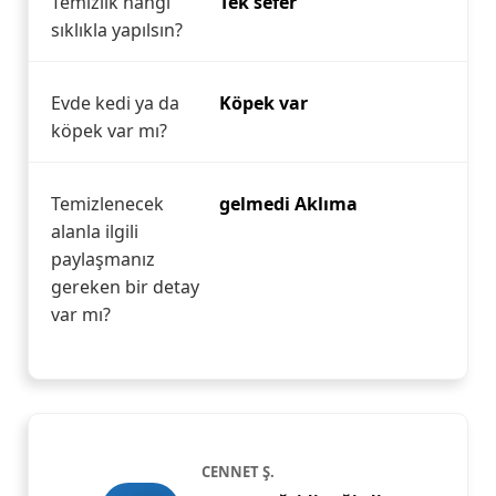
Temizlik hangi
Tek sefer
sıklıkla yapılsın?
Evde kedi ya da
Köpek var
köpek var mı?
Temizlenecek
gelmedi Aklıma
alanla ilgili
paylaşmanız
gereken bir detay
var mı?
CENNET Ş.