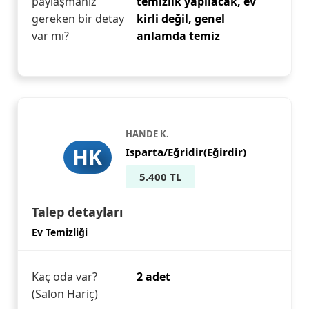
paylaşmanız
temizlik yapılacak, ev
gereken bir detay
kirli değil, genel
var mı?
anlamda temiz
HANDE K.
HK
Isparta/Eğridir(Eğirdir)
5.400 TL
Talep detayları
Ev Temizliği
Kaç oda var?
2 adet
(Salon Hariç)