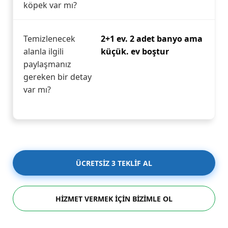
köpek var mı?
Temizlenecek
2+1 ev. 2 adet banyo ama
alanla ilgili
küçük. ev boştur
paylaşmanız
gereken bir detay
var mı?
ÜCRETSİZ 3 TEKLİF AL
HİZMET VERMEK İÇİN BİZİMLE OL