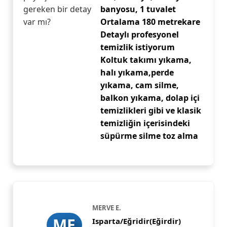
gereken bir detay
banyosu, 1 tuvalet
var mı?
Ortalama 180 metrekare
Detaylı profesyonel
temizlik istiyorum
Koltuk takımı yıkama,
halı yıkama,perde
yıkama, cam silme,
balkon yıkama, dolap içi
temizlikleri gibi ve klasik
temizliğin içerisindeki
süpürme silme toz alma
MERVE E.
ME
Isparta/Eğridir(Eğirdir)