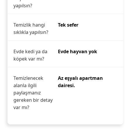
yapılsın?
Temizlik hangi
Tek sefer
sıklıkla yapılsın?
Evde kedi ya da
Evde hayvan yok
köpek var mı?
Temizlenecek
Az eşyalı apartman
alanla ilgili
dairesi.
paylaşmanız
gereken bir detay
var mı?