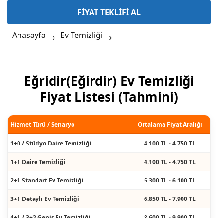
FİYAT TEKLİFİ AL
Anasayfa
Ev Temizliği
Eğridir(Eğirdir) Ev Temizliği
Fiyat Listesi (Tahmini)
Hizmet Türü / Senaryo
Ortalama Fiyat Aralığı
1+0 / Stüdyo Daire Temizliği
4.100 TL - 4.750 TL
1+1 Daire Temizliği
4.100 TL - 4.750 TL
2+1 Standart Ev Temizliği
5.300 TL - 6.100 TL
3+1 Detaylı Ev Temizliği
6.850 TL - 7.900 TL
4+1 / 3+2 Geniş Ev Temizliği
8.600 TL - 9.900 TL