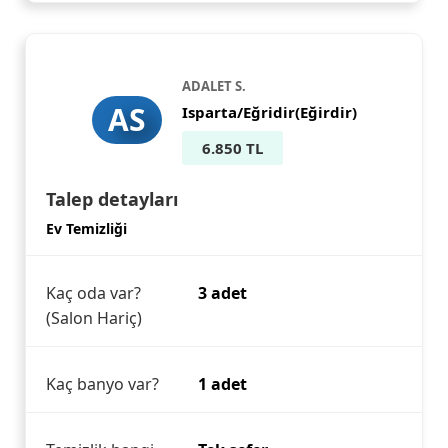
ADALET S.
AS
Isparta/Eğridir(Eğirdir)
6.850 TL
Talep detayları
Ev Temizliği
Kaç oda var?
3 adet
(Salon Hariç)
Kaç banyo var?
1 adet