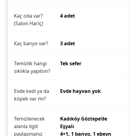
Kaç oda var?
4 adet
(Salon Hariç)
Kaç banyo var?
3 adet
Temizlik hangi
Tek sefer
sıklıkla yapılsın?
Evde kedi ya da
Evde hayvan yok
köpek var mı?
Temizlenecek
Kadıköy Göztepe’de
alanla ilgili
Eşyalı
paylaşmanız
4+1, 1 banyo, 1 ebeyn