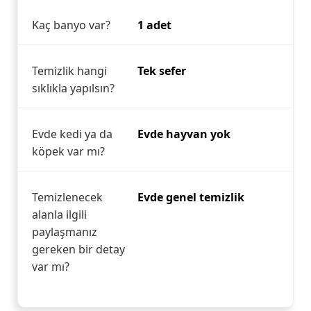
Kaç banyo var?
1 adet
Temizlik hangi
Tek sefer
sıklıkla yapılsın?
Evde kedi ya da
Evde hayvan yok
köpek var mı?
Temizlenecek
Evde genel temizlik
alanla ilgili
paylaşmanız
gereken bir detay
var mı?