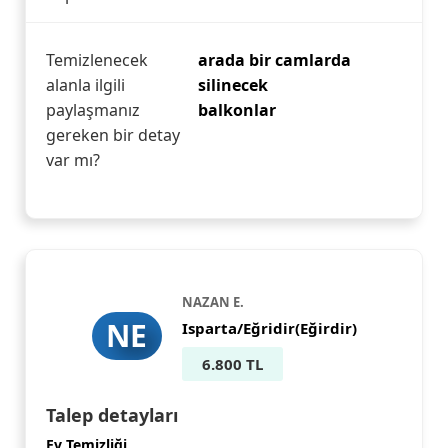
Temizlenecek
arada bir camlarda
alanla ilgili
silinecek
paylaşmanız
balkonlar
gereken bir detay
var mı?
NAZAN E.
NE
Isparta/Eğridir(Eğirdir)
6.800 TL
Talep detayları
Ev Temizliği