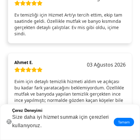
Ev temizliği için Hizmet Artı’yı tercih ettim, ekip tam
saatinde geldi. Özellikle mutfak ve banyo kısmında
gerçekten detaylı çalıştılar. Ev mis gibi oldu, içime
sindi.
Ahmet E.
03 Ağustos 2026
Evim için detaylı temizlik hizmeti aldım ve açıkçası
bu kadar fark yaratacağını beklemiyordum. Özellikle
mutfak ve banyoda yapılan temizlik gerçekten ince
ince yapılmıştı; normalde gözden kaçan köşeler bile
pırıl pırıldı. Camlar, dolap içleri, kapı kenarları…
Çerez Deneyimi
Hepsi tertemizdi. Gelen ekip hem güler yüzlüydü
Size daha iyi hizmet sunmak için çerezleri
hem de işini aceleye getirmeden, özenle yaptı.
🍪
Tamam
Temizlik bittikten sonra evde ferahlık hissi resmen
kullanıyoruz.
değişti. Gönül rahatlığıyla tavsiye ederim, tekrar
ihtiyaç duyduğumda yine aynı hizmeti alırım.