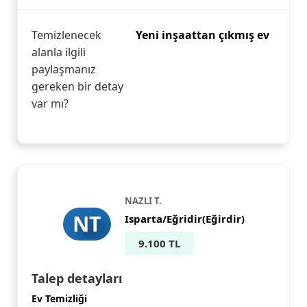
Temizlenecek
Yeni inşaattan çıkmış ev
alanla ilgili
paylaşmanız
gereken bir detay
var mı?
NAZLI T.
NT
Isparta/Eğridir(Eğirdir)
9.100 TL
Talep detayları
Ev Temizliği