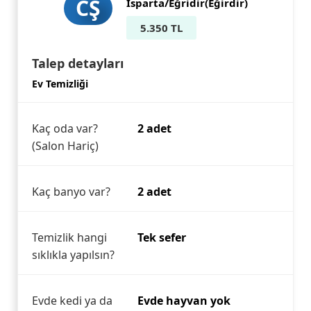
CŞ
Isparta/Eğridir(Eğirdir)
5.350 TL
Talep detayları
Ev Temizliği
Kaç oda var?
2 adet
(Salon Hariç)
Kaç banyo var?
2 adet
Temizlik hangi
Tek sefer
sıklıkla yapılsın?
Evde kedi ya da
Evde hayvan yok