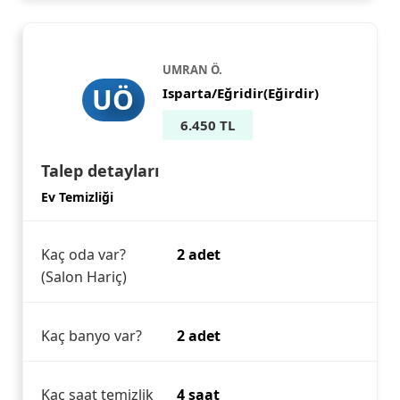
UMRAN Ö.
UÖ
Isparta/Eğridir(Eğirdir)
6.450 TL
Talep detayları
Ev Temizliği
Kaç oda var?
2 adet
(Salon Hariç)
Kaç banyo var?
2 adet
Kaç saat temizlik
4 saat