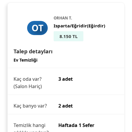
ORHAN T.
OT
Isparta/Eğridir(Eğirdir)
8.150 TL
Talep detayları
Ev Temizliği
Kaç oda var?
3 adet
(Salon Hariç)
Kaç banyo var?
2 adet
Temizlik hangi
Haftada 1 Sefer