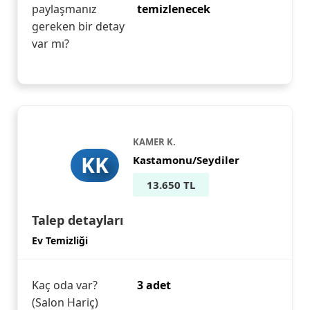
paylaşmanız
temizlenecek
gereken bir detay
var mı?
KAMER K.
KK
Kastamonu/Seydiler
13.650 TL
Talep detayları
Ev Temizliği
Kaç oda var?
3 adet
(Salon Hariç)