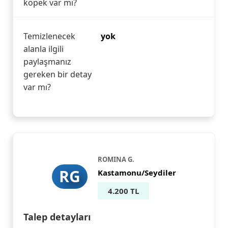
köpek var mı?
Temizlenecek
yok
alanla ilgili
paylaşmanız
gereken bir detay
var mı?
ROMINA G.
RG
Kastamonu/Seydiler
4.200 TL
Talep detayları