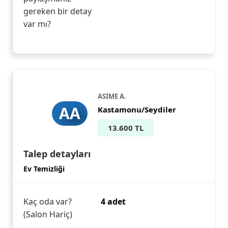
gereken bir detay
var mı?
ASIME A.
AA
Kastamonu/Seydiler
13.600 TL
Talep detayları
Ev Temizliği
Kaç oda var?
4 adet
(Salon Hariç)