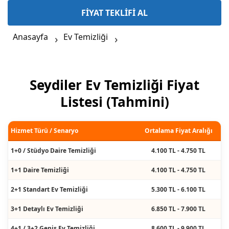
FİYAT TEKLİFİ AL
Anasayfa
Ev Temizliği
Seydiler Ev Temizliği Fiyat
Listesi (Tahmini)
Hizmet Türü / Senaryo
Ortalama Fiyat Aralığı
1+0 / Stüdyo Daire Temizliği
4.100 TL - 4.750 TL
1+1 Daire Temizliği
4.100 TL - 4.750 TL
2+1 Standart Ev Temizliği
5.300 TL - 6.100 TL
3+1 Detaylı Ev Temizliği
6.850 TL - 7.900 TL
4+1 / 3+2 Geniş Ev Temizliği
8.600 TL - 9.900 TL