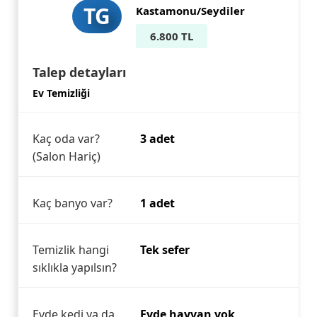
TG
Kastamonu/Seydiler
6.800 TL
Talep detayları
Ev Temizliği
Kaç oda var?
3 adet
(Salon Hariç)
Kaç banyo var?
1 adet
Temizlik hangi
Tek sefer
sıklıkla yapılsın?
Evde kedi ya da
Evde hayvan yok