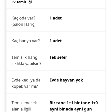
Ev Temizliği
Kaç oda var?
1 adet
(Salon Hariç)
Kaç banyo var?
1 adet
Temizlik hangi
Tek sefer
sıklıkla yapılsın?
Evde kedi ya da
Evde hayvan yok
köpek var mı?
Temizlenecek
Bir tane 1+1 bir tane 1+0
alanla ilgili
ayni binada ayni gun