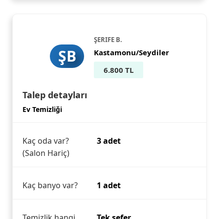
ŞERIFE B.
ŞB
Kastamonu/Seydiler
6.800 TL
Talep detayları
Ev Temizliği
Kaç oda var?
3 adet
(Salon Hariç)
Kaç banyo var?
1 adet
Temizlik hangi
Tek sefer