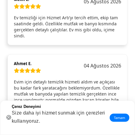
05 Ağustos 2026
Ev temizliği için Hizmet Artı’yı tercih ettim, ekip tam
saatinde geldi. Özellikle mutfak ve banyo kısmında
gerçekten detaylı çalıştılar. Ev mis gibi oldu, içime
sindi.
Ahmet E.
04 Ağustos 2026
Evim için detaylı temizlik hizmeti aldım ve açıkçası
bu kadar fark yaratacağını beklemiyordum. Özellikle
mutfak ve banyoda yapılan temizlik gerçekten ince
ince yapılmıştı; normalde gözden kaçan köşeler bile
pırıl pırıldı. Camlar, dolap içleri, kapı kenarları…
Çerez Deneyimi
Hepsi tertemizdi. Gelen ekip hem güler yüzlüydü
Size daha iyi hizmet sunmak için çerezleri
🍪
hem de işini aceleye getirmeden, özenle yaptı.
Tamam
kullanıyoruz.
Temizlik bittikten sonra evde ferahlık hissi resmen
değişti. Gönül rahatlığıyla tavsiye ederim, tekrar