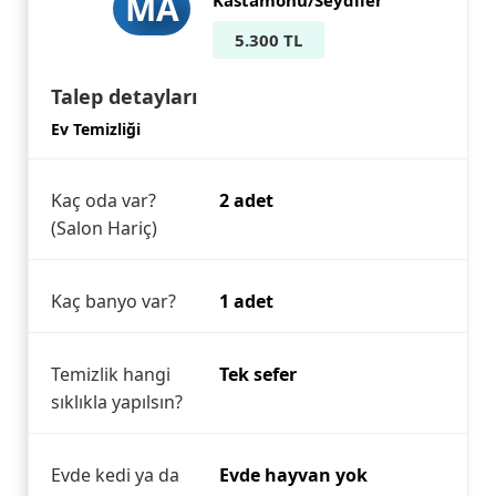
MA
Kastamonu/Seydiler
5.300 TL
Talep detayları
Ev Temizliği
Kaç oda var?
2 adet
(Salon Hariç)
Kaç banyo var?
1 adet
Temizlik hangi
Tek sefer
sıklıkla yapılsın?
Evde kedi ya da
Evde hayvan yok