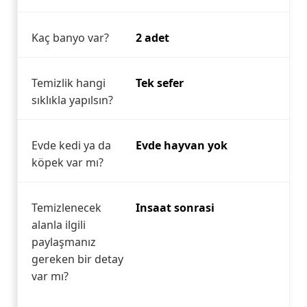
Kaç banyo var?
2 adet
Temizlik hangi
Tek sefer
sıklıkla yapılsın?
Evde kedi ya da
Evde hayvan yok
köpek var mı?
Temizlenecek
Insaat sonrasi
alanla ilgili
paylaşmanız
gereken bir detay
var mı?