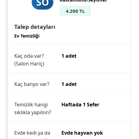
SÖ
4.200 TL
Talep detayları
Ev Temizliği
Kaç oda var?
1 adet
(Salon Hariç)
Kaç banyo var?
1 adet
Temizlik hangi
Haftada 1 Sefer
sıklıkla yapılsın?
Evde kedi ya da
Evde hayvan yok