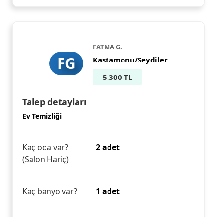
FATMA G.
FG
Kastamonu/Seydiler
5.300 TL
Talep detayları
Ev Temizliği
Kaç oda var?
2 adet
(Salon Hariç)
Kaç banyo var?
1 adet