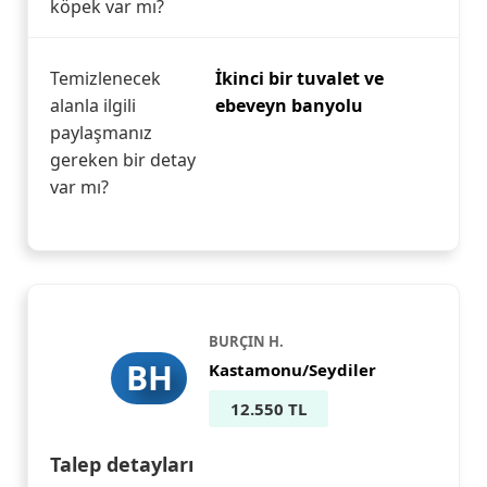
köpek var mı?
Temizlenecek
İkinci bir tuvalet ve
alanla ilgili
ebeveyn banyolu
paylaşmanız
gereken bir detay
var mı?
BURÇIN H.
BH
Kastamonu/Seydiler
12.550 TL
Talep detayları