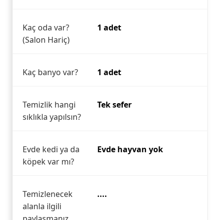
Kaç oda var?
1 adet
(Salon Hariç)
Kaç banyo var?
1 adet
Temizlik hangi
Tek sefer
sıklıkla yapılsın?
Evde kedi ya da
Evde hayvan yok
köpek var mı?
Temizlenecek
....
alanla ilgili
paylaşmanız