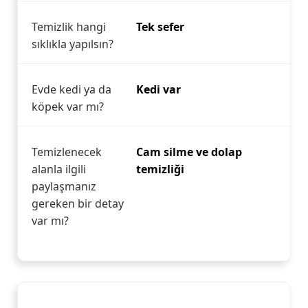
Temizlik hangi
Tek sefer
sıklıkla yapılsın?
Evde kedi ya da
Kedi var
köpek var mı?
Temizlenecek
Cam silme ve dolap
alanla ilgili
temizliği
paylaşmanız
gereken bir detay
var mı?