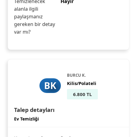
Temizlenecek
Hayır
alanla ilgili
paylaşmanız
gereken bir detay
var mı?
BURCU K.
BK
Kilis/Polateli
6.800 TL
Talep detayları
Ev Temizliği