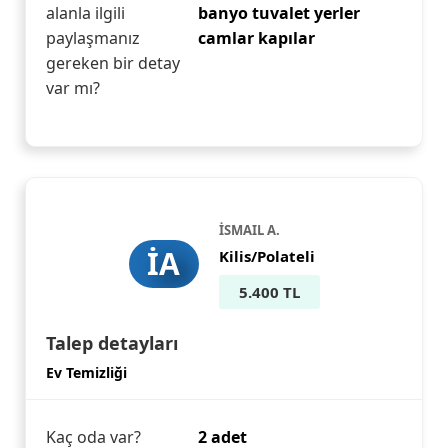
alanla ilgili
banyo tuvalet yerler
paylaşmanız
camlar kapılar
gereken bir detay
var mı?
İSMAIL A.
İA
Kilis/Polateli
5.400 TL
Talep detayları
Ev Temizliği
Kaç oda var?
2 adet