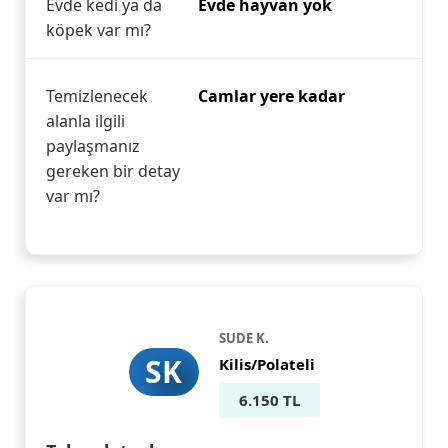
Evde kedi ya da
Evde hayvan yok
köpek var mı?
Temizlenecek
Camlar yere kadar
alanla ilgili
paylaşmanız
gereken bir detay
var mı?
SUDE K.
SK
Kilis/Polateli
6.150 TL