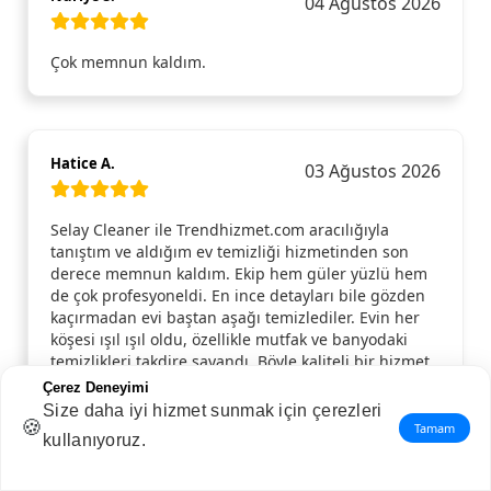
04 Ağustos 2026
Çok memnun kaldım.
Hatice A.
03 Ağustos 2026
Selay Cleaner ile Trendhizmet.com aracılığıyla
tanıştım ve aldığım ev temizliği hizmetinden son
derece memnun kaldım. Ekip hem güler yüzlü hem
de çok profesyoneldi. En ince detayları bile gözden
kaçırmadan evi baştan aşağı temizlediler. Evin her
köşesi ışıl ışıl oldu, özellikle mutfak ve banyodaki
temizlikleri takdire şayandı. Böyle kaliteli bir hizmet
almak beni gerçekten mutlu etti. Selay Cleaner
Çerez Deneyimi
ekibini ve Trendhizmet.com’u, pratik ve güvenilir
Size daha iyi hizmet sunmak için çerezleri
🍪
hizmet arayan herkese tavsiye ederim!
Tamam
kullanıyoruz.