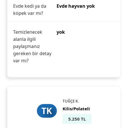
Evde kedi ya da
Evde hayvan yok
köpek var mı?
Temizlenecek
yok
alanla ilgili
paylaşmanız
gereken bir detay
var mı?
TUĞÇE K.
TK
Kilis/Polateli
5.250 TL