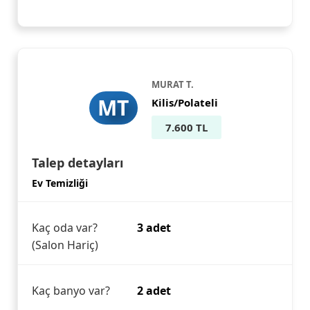
MURAT T.
MT
Kilis/Polateli
7.600 TL
Talep detayları
Ev Temizliği
Kaç oda var?
3 adet
(Salon Hariç)
Kaç banyo var?
2 adet