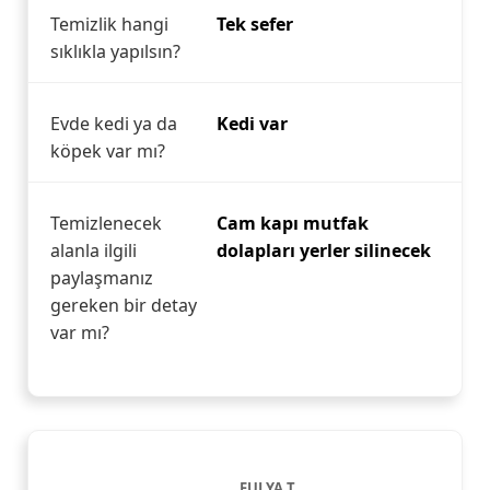
Temizlik hangi
Tek sefer
sıklıkla yapılsın?
Evde kedi ya da
Kedi var
köpek var mı?
Temizlenecek
Cam kapı mutfak
alanla ilgili
dolapları yerler silinecek
paylaşmanız
gereken bir detay
var mı?
FULYA T.