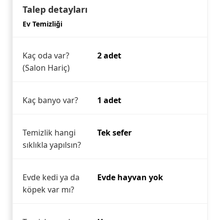
Talep detayları
Ev Temizliği
Kaç oda var?
2 adet
(Salon Hariç)
Kaç banyo var?
1 adet
Temizlik hangi
Tek sefer
sıklıkla yapılsın?
Evde kedi ya da
Evde hayvan yok
köpek var mı?