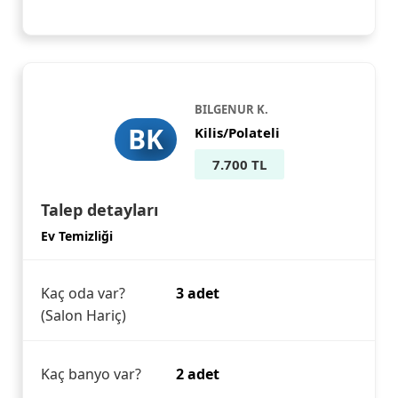
BILGENUR K.
BK
Kilis/Polateli
7.700 TL
Talep detayları
Ev Temizliği
Kaç oda var?
3 adet
(Salon Hariç)
Kaç banyo var?
2 adet