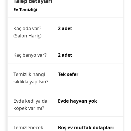
Talep detayları
Ev Temizliği
Kaç oda var?
2 adet
(Salon Hariç)
Kaç banyo var?
2 adet
Temizlik hangi
Tek sefer
sıklıkla yapılsın?
Evde kedi ya da
Evde hayvan yok
köpek var mı?
Temizlenecek
Boş ev mutfak dolapları