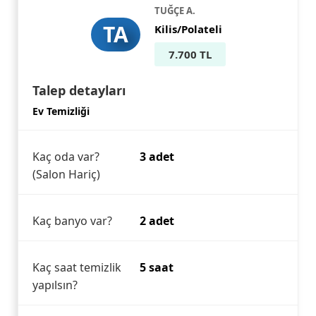
TUĞÇE A.
TA
Kilis/Polateli
7.700 TL
Talep detayları
Ev Temizliği
Kaç oda var?
3 adet
(Salon Hariç)
Kaç banyo var?
2 adet
Kaç saat temizlik
5 saat
yapılsın?