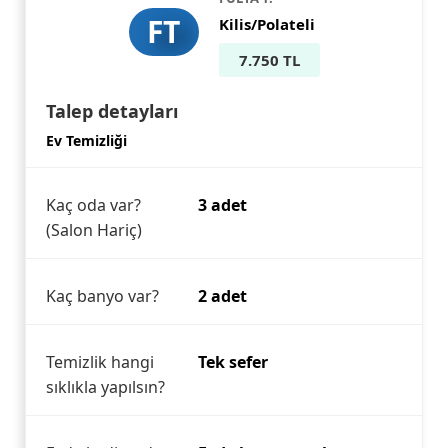
FT
Kilis/Polateli
7.750 TL
Talep detayları
Ev Temizliği
Kaç oda var?
3 adet
(Salon Hariç)
Kaç banyo var?
2 adet
Temizlik hangi
Tek sefer
sıklıkla yapılsın?