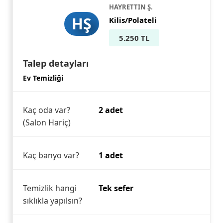
HAYRETTIN Ş.
HŞ
Kilis/Polateli
5.250 TL
Talep detayları
Ev Temizliği
Kaç oda var?
2 adet
(Salon Hariç)
Kaç banyo var?
1 adet
Temizlik hangi
Tek sefer
sıklıkla yapılsın?