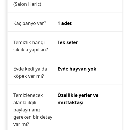
(Salon Hariç)
Kaç banyo var?
1 adet
Temizlik hangi
Tek sefer
sıklıkla yapılsın?
Evde kedi ya da
Evde hayvan yok
köpek var mı?
Temizlenecek
Özellikle yerler ve
alanla ilgili
mutfaktaşı
paylaşmanız
gereken bir detay
var mı?