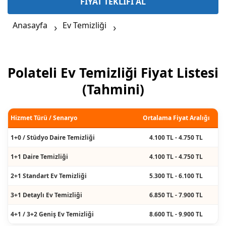
FİYAT TEKLİFİ AL
Anasayfa
Ev Temizliği
Polateli Ev Temizliği Fiyat Listesi
(Tahmini)
Hizmet Türü / Senaryo
Ortalama Fiyat Aralığı
1+0 / Stüdyo Daire Temizliği
4.100 TL - 4.750 TL
1+1 Daire Temizliği
4.100 TL - 4.750 TL
2+1 Standart Ev Temizliği
5.300 TL - 6.100 TL
3+1 Detaylı Ev Temizliği
6.850 TL - 7.900 TL
4+1 / 3+2 Geniş Ev Temizliği
8.600 TL - 9.900 TL