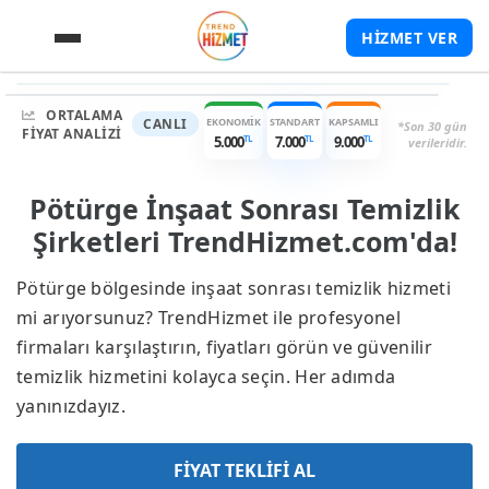
HİZMET VER
TL
TL
5.000
-
9.000
Garantili Hizmet
Hızlı Dönüş
Yüksek Puan
ORTALAMA
EKONOMIK
STANDART
KAPSAMLI
CANLI
*Son 30 gün
FIYAT ANALIZI
TL
TL
TL
5.000
7.000
9.000
verileridir.
Pötürge İnşaat Sonrası Temizlik
Şirketleri TrendHizmet.com'da!
Pötürge bölgesinde inşaat sonrası temizlik hizmeti
mi arıyorsunuz? TrendHizmet ile profesyonel
firmaları karşılaştırın, fiyatları görün ve güvenilir
temizlik hizmetini kolayca seçin. Her adımda
yanınızdayız.
FİYAT TEKLİFİ AL