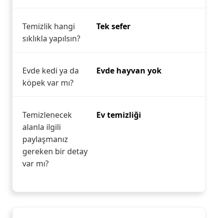
Temizlik hangi
Tek sefer
sıklıkla yapılsın?
Evde kedi ya da
Evde hayvan yok
köpek var mı?
Temizlenecek
Ev temizliği
alanla ilgili
paylaşmanız
gereken bir detay
var mı?