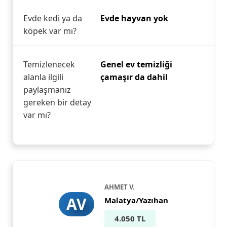
Evde kedi ya da
Evde hayvan yok
köpek var mı?
Temizlenecek
Genel ev temizliği
alanla ilgili
çamaşır da dahil
paylaşmanız
gereken bir detay
var mı?
AHMET V.
AV
Malatya/Yazıhan
4.050 TL