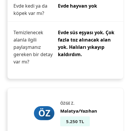
Evde kedi ya da
Evde hayvan yok
köpek var mı?
Temizlenecek
Evde süs eşyası yok. Çok
alanla ilgili
fazla toz alınacak alan
paylaşmanız
yok. Halıları yıkayıp
gereken bir detay
kaldırdım.
var mı?
ÖZGE Z.
ÖZ
Malatya/Yazıhan
5.250 TL