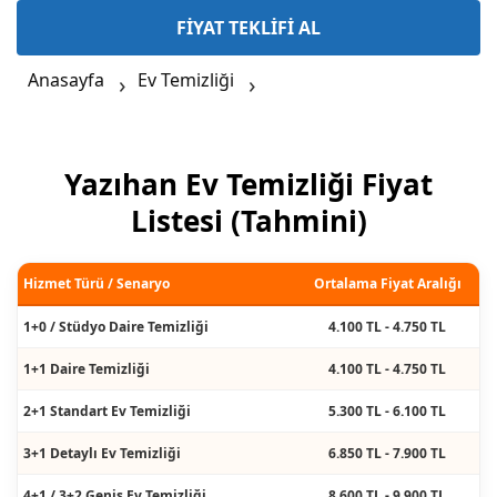
FİYAT TEKLİFİ AL
Anasayfa
Ev Temizliği
Yazıhan Ev Temizliği Fiyat
Listesi (Tahmini)
Hizmet Türü / Senaryo
Ortalama Fiyat Aralığı
1+0 / Stüdyo Daire Temizliği
4.100 TL - 4.750 TL
1+1 Daire Temizliği
4.100 TL - 4.750 TL
2+1 Standart Ev Temizliği
5.300 TL - 6.100 TL
3+1 Detaylı Ev Temizliği
6.850 TL - 7.900 TL
4+1 / 3+2 Geniş Ev Temizliği
8.600 TL - 9.900 TL