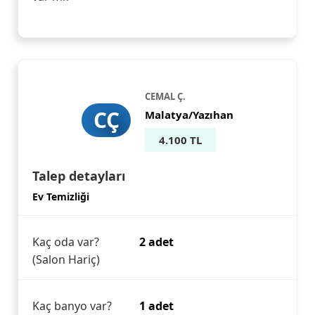
CEMAL Ç.
CÇ
Malatya/Yazıhan
4.100 TL
Talep detayları
Ev Temizliği
Kaç oda var?
2 adet
(Salon Hariç)
Kaç banyo var?
1 adet