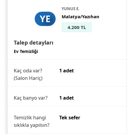
YUNUS E.
YE
Malatya/Yazıhan
4.200 TL
Talep detayları
Ev Temizliği
Kaç oda var?
1 adet
(Salon Hariç)
Kaç banyo var?
1 adet
Temizlik hangi
Tek sefer
sıklıkla yapılsın?