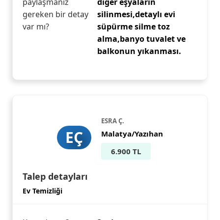
paylaşmanız
diger eşyaların
gereken bir detay
silinmesi,detaylı evi
var mı?
süpürme silme toz
alma,banyo tuvalet ve
balkonun yıkanması.
ESRA Ç.
EÇ
Malatya/Yazıhan
6.900 TL
Talep detayları
Ev Temizliği