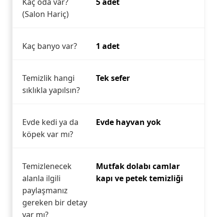
Kaç oda var?
5 adet
(Salon Hariç)
Kaç banyo var?
1 adet
Temizlik hangi
Tek sefer
sıklıkla yapılsın?
Evde kedi ya da
Evde hayvan yok
köpek var mı?
Temizlenecek
Mutfak dolabı camlar
alanla ilgili
kapı ve petek temizliği
paylaşmanız
gereken bir detay
var mı?