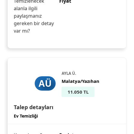
Temizlenecek
Fiyat
alanla ilgili
paylaşmanız
gereken bir detay
var mı?
AYLA Ü.
AÜ
Malatya/Yazıhan
11.050 TL
Talep detayları
Ev Temizliği