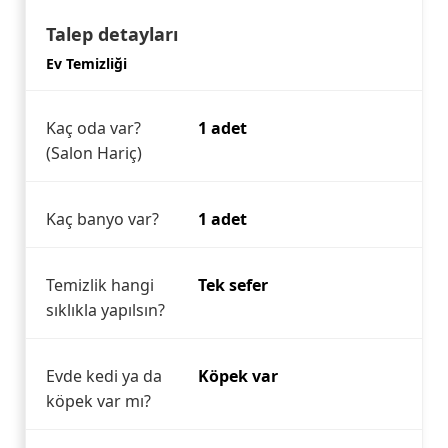
Talep detayları
Ev Temizliği
Kaç oda var?
1 adet
(Salon Hariç)
Kaç banyo var?
1 adet
Temizlik hangi
Tek sefer
sıklıkla yapılsın?
Evde kedi ya da
Köpek var
köpek var mı?