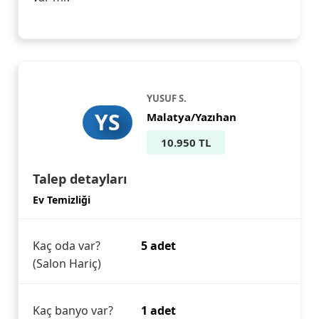
YUSUF S.
YS
Malatya/Yazıhan
10.950 TL
Talep detayları
Ev Temizliği
Kaç oda var?
5 adet
(Salon Hariç)
Kaç banyo var?
1 adet