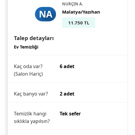
NURÇIN A.
NA
Malatya/Yazıhan
11.750 TL
Talep detayları
Ev Temizliği
Kaç oda var?
6 adet
(Salon Hariç)
Kaç banyo var?
2 adet
Temizlik hangi
Tek sefer
sıklıkla yapılsın?