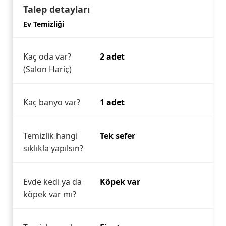
Talep detayları
Ev Temizliği
Kaç oda var?
2 adet
(Salon Hariç)
Kaç banyo var?
1 adet
Temizlik hangi
Tek sefer
sıklıkla yapılsın?
Evde kedi ya da
Köpek var
köpek var mı?