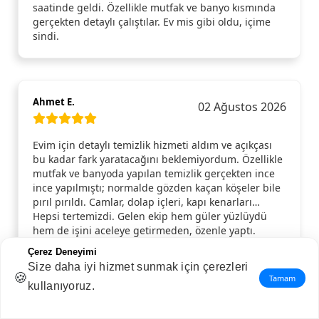
saatinde geldi. Özellikle mutfak ve banyo kısmında
gerçekten detaylı çalıştılar. Ev mis gibi oldu, içime
sindi.
Ahmet E.
02 Ağustos 2026
Evim için detaylı temizlik hizmeti aldım ve açıkçası
bu kadar fark yaratacağını beklemiyordum. Özellikle
mutfak ve banyoda yapılan temizlik gerçekten ince
ince yapılmıştı; normalde gözden kaçan köşeler bile
pırıl pırıldı. Camlar, dolap içleri, kapı kenarları…
Hepsi tertemizdi. Gelen ekip hem güler yüzlüydü
hem de işini aceleye getirmeden, özenle yaptı.
Temizlik bittikten sonra evde ferahlık hissi resmen
Çerez Deneyimi
değişti. Gönül rahatlığıyla tavsiye ederim, tekrar
Size daha iyi hizmet sunmak için çerezleri
ihtiyaç duyduğumda yine aynı hizmeti alırım.
🍪
Tamam
kullanıyoruz.