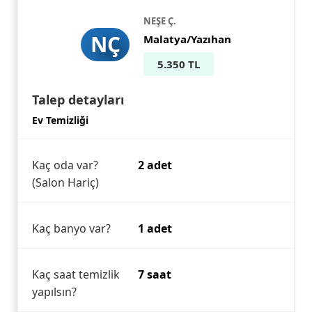
NEŞE Ç.
NÇ
Malatya/Yazıhan
5.350 TL
Talep detayları
Ev Temizliği
Kaç oda var?
2 adet
(Salon Hariç)
Kaç banyo var?
1 adet
Kaç saat temizlik
7 saat
yapılsın?