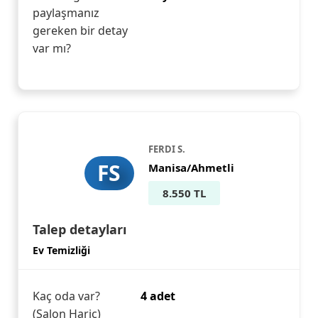
paylaşmanız
gereken bir detay
var mı?
FERDI S.
FS
Manisa/Ahmetli
8.550 TL
Talep detayları
Ev Temizliği
Kaç oda var?
4 adet
(Salon Hariç)