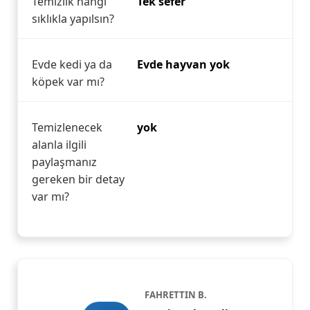
Temizlik hangi
Tek sefer
sıklıkla yapılsın?
Evde kedi ya da
Evde hayvan yok
köpek var mı?
Temizlenecek
yok
alanla ilgili
paylaşmanız
gereken bir detay
var mı?
FAHRETTIN B.