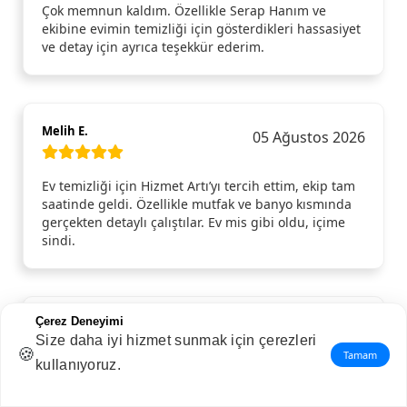
Çok memnun kaldım. Özellikle Serap Hanım ve
ekibine evimin temizliği için gösterdikleri hassasiyet
ve detay için ayrıca teşekkür ederim.
Melih E.
05 Ağustos 2026
Ev temizliği için Hizmet Artı’yı tercih ettim, ekip tam
saatinde geldi. Özellikle mutfak ve banyo kısmında
gerçekten detaylı çalıştılar. Ev mis gibi oldu, içime
sindi.
Çerez Deneyimi
Ahmet E.
04 Ağustos 2026
Size daha iyi hizmet sunmak için çerezleri
🍪
Tamam
kullanıyoruz.
Evim için detaylı temizlik hizmeti aldım ve açıkçası
bu kadar fark yaratacağını beklemiyordum. Özellikle