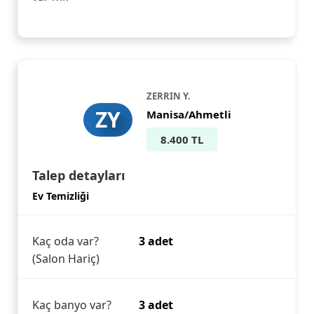
ZERRIN Y.
ZY
Manisa/Ahmetli
8.400 TL
Talep detayları
Ev Temizliği
Kaç oda var?
3 adet
(Salon Hariç)
Kaç banyo var?
3 adet