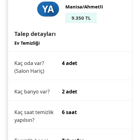
YA
Manisa/Ahmetli
9.350 TL
Talep detayları
Ev Temizliği
Kaç oda var?
4 adet
(Salon Hariç)
Kaç banyo var?
2 adet
Kaç saat temizlik
6 saat
yapılsın?