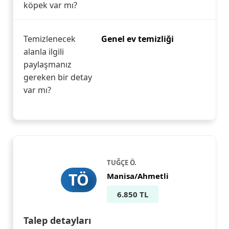
köpek var mı?
Temizlenecek
Genel ev temizliği
alanla ilgili
paylaşmanız
gereken bir detay
var mı?
TUĞÇE Ö.
TÖ
Manisa/Ahmetli
6.850 TL
Talep detayları