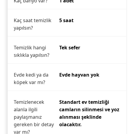
Kaç banyo var?
1 adet
Kaç saat temizlik
5 saat
yapılsın?
Temizlik hangi
Tek sefer
sıklıkla yapılsın?
Evde kedi ya da
Evde hayvan yok
köpek var mı?
Temizlenecek
Standart ev temizliği
alanla ilgili
camların silinmesi ve yoz
paylaşmanız
alınması şeklinde
gereken bir detay
olacaktır.
var mı?