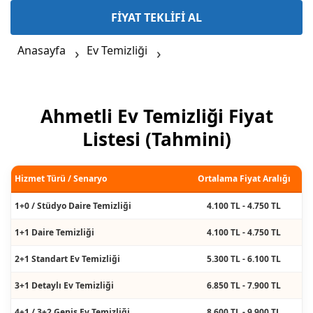
FİYAT TEKLİFİ AL
Anasayfa
Ev Temizliği
Ahmetli Ev Temizliği Fiyat
Listesi (Tahmini)
Hizmet Türü / Senaryo
Ortalama Fiyat Aralığı
1+0 / Stüdyo Daire Temizliği
4.100 TL - 4.750 TL
1+1 Daire Temizliği
4.100 TL - 4.750 TL
2+1 Standart Ev Temizliği
5.300 TL - 6.100 TL
3+1 Detaylı Ev Temizliği
6.850 TL - 7.900 TL
4+1 / 3+2 Geniş Ev Temizliği
8.600 TL - 9.900 TL