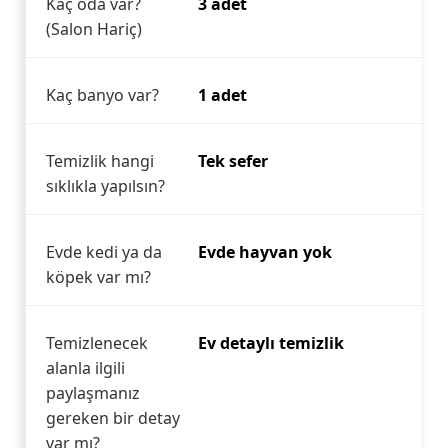
Kaç oda var?
3 adet
(Salon Hariç)
Kaç banyo var?
1 adet
Temizlik hangi
Tek sefer
sıklıkla yapılsın?
Evde kedi ya da
Evde hayvan yok
köpek var mı?
Temizlenecek
Ev detaylı temizlik
alanla ilgili
paylaşmanız
gereken bir detay
var mı?