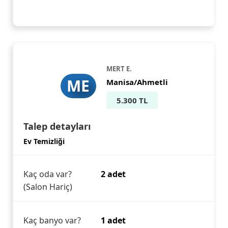
MERT E.
ME
Manisa/Ahmetli
5.300 TL
Talep detayları
Ev Temizliği
Kaç oda var?
2 adet
(Salon Hariç)
Kaç banyo var?
1 adet