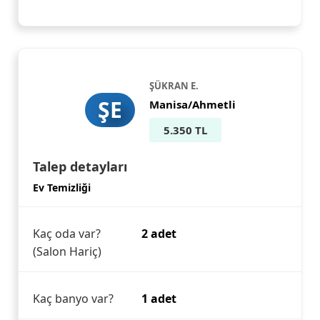
ŞÜKRAN E.
ŞE
Manisa/Ahmetli
5.350 TL
Talep detayları
Ev Temizliği
Kaç oda var?
2 adet
(Salon Hariç)
Kaç banyo var?
1 adet