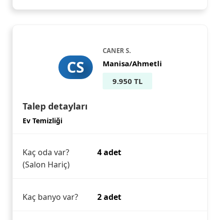
CANER S.
CS
Manisa/Ahmetli
9.950 TL
Talep detayları
Ev Temizliği
Kaç oda var?
4 adet
(Salon Hariç)
Kaç banyo var?
2 adet