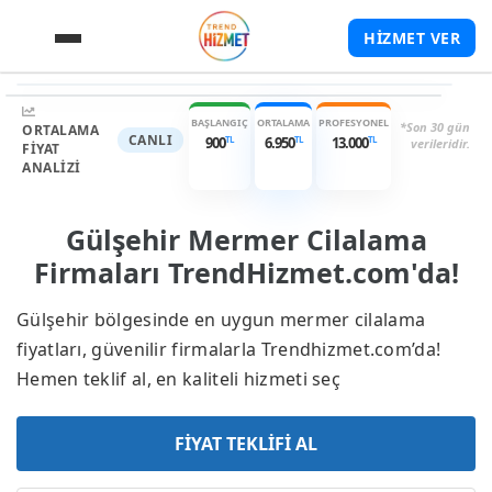
HİZMET VER
TL
TL
900
-
13.000
Garantili Hizmet
Hızlı Dönüş
Yüksek Puan
BAŞLANGIÇ
ORTALAMA
PROFESYONEL
*Son 30 gün
ORTALAMA
CANLI
TL
TL
TL
900
6.950
13.000
verileridir.
FIYAT
ANALIZI
Gülşehir Mermer Cilalama
Firmaları TrendHizmet.com'da!
Gülşehir bölgesinde en uygun mermer cilalama
fiyatları, güvenilir firmalarla Trendhizmet.com’da!
Hemen teklif al, en kaliteli hizmeti seç
FİYAT TEKLİFİ AL