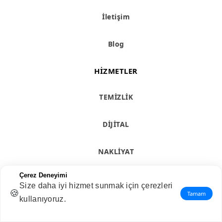
İletişim
Blog
HIZMETLER
TEMİZLİK
DİJİTAL
NAKLİYAT
Çerez Deneyimi
ORGANİZASYON
Size daha iyi hizmet sunmak için çerezleri
🍪
Tamam
kullanıyoruz.
YARDIM