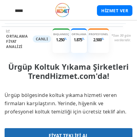
HİZMET VER
TL
TL
1.250
-
2.500
Garantili Hizmet
Yüksek Puan
Hızlı Dönüş
BAŞLANGIÇ
ORTALAMA
PROFESYONEL
*Son 30 gün
ORTALAMA
CANLI
TL
TL
TL
1.250
1.875
2.500
verileridir.
FIYAT
ANALIZI
Ürgüp Koltuk Yıkama Şirketleri
TrendHizmet.com'da!
Ürgüp bölgesinde koltuk yıkama hizmeti veren
firmaları karşılaştırın. Yerinde, hijyenik ve
profesyonel koltuk temizliği için ücretsiz teklif alın.
FİYAT TEKLİFİ AL