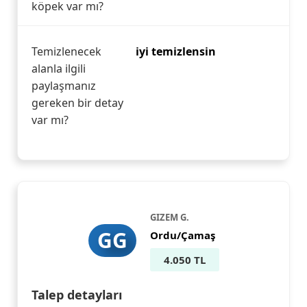
köpek var mı?
Temizlenecek
iyi temizlensin
alanla ilgili
paylaşmanız
gereken bir detay
var mı?
GIZEM G.
GG
Ordu/Çamaş
4.050 TL
Talep detayları