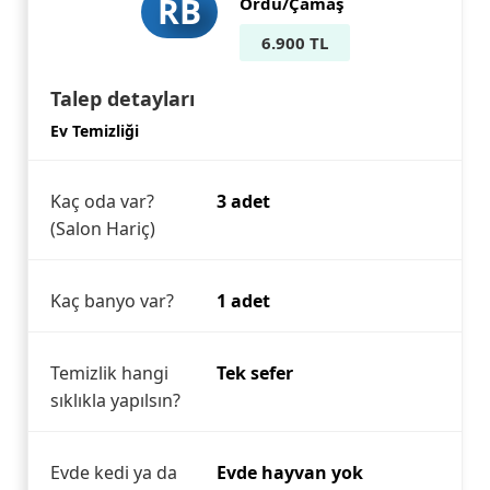
RB
Ordu/Çamaş
6.900 TL
Talep detayları
Ev Temizliği
Kaç oda var?
3 adet
(Salon Hariç)
Kaç banyo var?
1 adet
Temizlik hangi
Tek sefer
sıklıkla yapılsın?
Evde kedi ya da
Evde hayvan yok