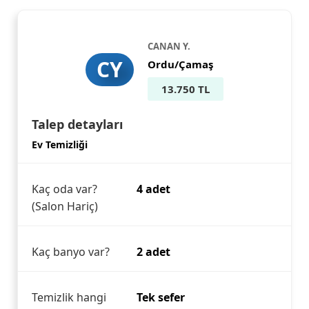
CANAN Y.
CY
Ordu/Çamaş
13.750 TL
Talep detayları
Ev Temizliği
Kaç oda var?
4 adet
(Salon Hariç)
Kaç banyo var?
2 adet
Temizlik hangi
Tek sefer