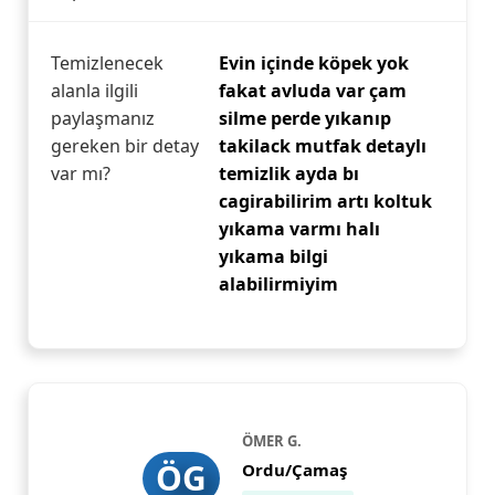
Temizlenecek
Evin içinde köpek yok
alanla ilgili
fakat avluda var çam
paylaşmanız
silme perde yıkanıp
gereken bir detay
takilack mutfak detaylı
var mı?
temizlik ayda bı
cagirabilirim artı koltuk
yıkama varmı halı
yıkama bilgi
alabilirmiyim
ÖMER G.
ÖG
Ordu/Çamaş