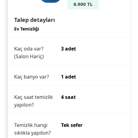
6.900 TL
Talep detayları
Ev Temizliği
Kaç oda var?
3 adet
(Salon Hariç)
Kaç banyo var?
1 adet
Kaç saat temizlik
4 saat
yapılsın?
Temizlik hangi
Tek sefer
sıklıkla yapılsın?