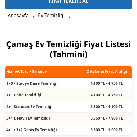
FİYAT TEKLİFİ AL
Anasayfa
Ev Temizliği
Çamaş Ev Temizliği Fiyat Listesi
(Tahmini)
Hizmet Türü / Senaryo
Ortalama Fiyat Aralığı
1+0 / Stüdyo Daire Temizliği
4.100 TL - 4.750 TL
1+1 Daire Temizliği
4.100 TL - 4.750 TL
2+1 Standart Ev Temizliği
5.300 TL - 6.100 TL
3+1 Detaylı Ev Temizliği
6.850 TL - 7.900 TL
4+1 / 3+2 Geniş Ev Temizliği
8.600 TL - 9.900 TL