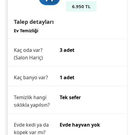
6.950 TL
Talep detayları
Ev Temizliği
Kaç oda var?
3 adet
(Salon Hariç)
Kaç banyo var?
1 adet
Temizlik hangi
Tek sefer
sıklıkla yapılsın?
Evde kedi ya da
Evde hayvan yok
köpek var mı?