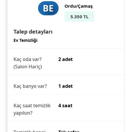
BE
Ordu/Çamaş
5.350 TL
Talep detayları
Ev Temizliği
Kaç oda var?
2 adet
(Salon Hariç)
Kaç banyo var?
1 adet
Kaç saat temizlik
4 saat
yapılsın?