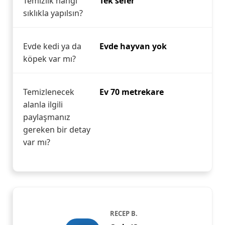
Temizlik hangi
Tek sefer
sıklıkla yapılsın?
Evde kedi ya da
Evde hayvan yok
köpek var mı?
Temizlenecek
Ev 70 metrekare
alanla ilgili
paylaşmanız
gereken bir detay
var mı?
RECEP B.