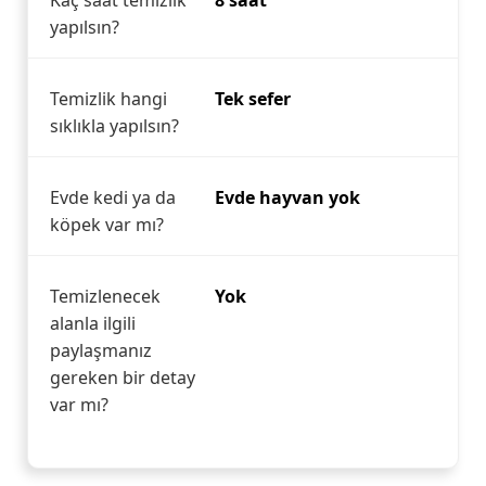
Kaç saat temizlik
8 saat
yapılsın?
Temizlik hangi
Tek sefer
sıklıkla yapılsın?
Evde kedi ya da
Evde hayvan yok
köpek var mı?
Temizlenecek
Yok
alanla ilgili
paylaşmanız
gereken bir detay
var mı?