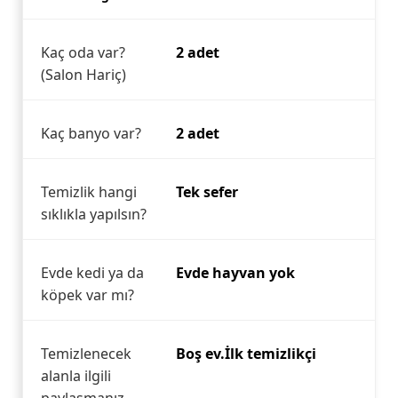
Kaç oda var?
2 adet
(Salon Hariç)
Kaç banyo var?
2 adet
Temizlik hangi
Tek sefer
sıklıkla yapılsın?
Evde kedi ya da
Evde hayvan yok
köpek var mı?
Temizlenecek
Boş ev.İlk temizlikçi
alanla ilgili