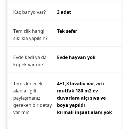
Kaç banyo var?
3 adet
Temizlik hangi
Tek sefer
sıklıkla yapılsın?
Evde kedi ya da
Evde hayvan yok
köpek var mı?
Temizlenecek
4+1,3 lavabo var, artı
alanla ilgili
mutfak 180 m2 ev
paylaşmanız
duvarlara alçı sıva ve
gereken bir detay
boya yapıldı
var mı?
kırmalı inşaat alanı yok