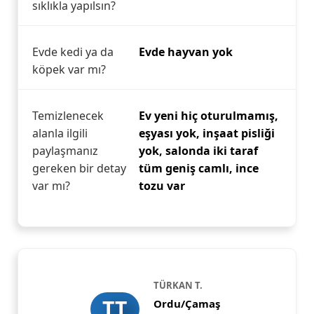
sıklıkla yapılsın?
Evde kedi ya da
Evde hayvan yok
köpek var mı?
Temizlenecek
Ev yeni hiç oturulmamış,
alanla ilgili
eşyası yok, inşaat pisliği
paylaşmanız
yok, salonda iki taraf
gereken bir detay
tüm geniş camlı, ince
var mı?
tozu var
TÜRKAN T.
TT
Ordu/Çamaş