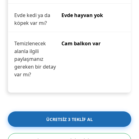
Evde kedi ya da
Evde hayvan yok
köpek var mı?
Temizlenecek
Cam balkon var
alanla ilgili
paylaşmanız
gereken bir detay
var mı?
ÜCRETSİZ 3 TEKLİF AL