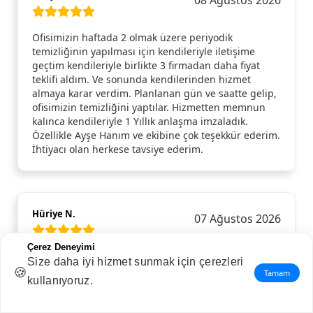
08 Ağustos 2026
Ofisimizin haftada 2 olmak üzere periyodik
temizliğinin yapılması için kendileriyle iletişime
geçtim kendileriyle birlikte 3 firmadan daha fiyat
teklifi aldım. Ve sonunda kendilerinden hizmet
almaya karar verdim. Planlanan gün ve saatte gelip,
ofisimizin temizliğini yaptılar. Hizmetten memnun
kalınca kendileriyle 1 Yıllık anlaşma imzaladık.
Özellikle Ayşe Hanım ve ekibine çok teşekkür ederim.
İhtiyacı olan herkese tavsiye ederim.
Hüriye N.
07 Ağustos 2026
Çerez Deneyimi
Çok memnun kaldım. Özellikle Serap Hanım ve
Size daha iyi hizmet sunmak için çerezleri
ekibine evimin temizliği için gösterdikleri hassasiyet
🍪
Tamam
kullanıyoruz.
ve detay için ayrıca teşekkür ederim.