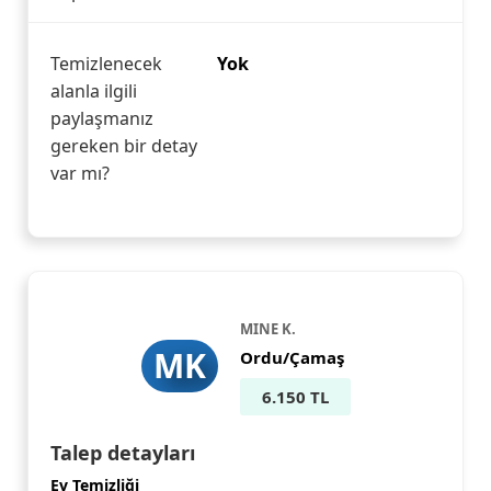
Temizlenecek
Yok
alanla ilgili
paylaşmanız
gereken bir detay
var mı?
MINE K.
MK
Ordu/Çamaş
6.150 TL
Talep detayları
Ev Temizliği