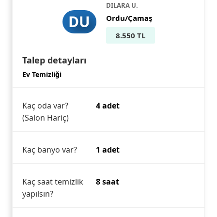
DILARA U.
DU
Ordu/Çamaş
8.550 TL
Talep detayları
Ev Temizliği
Kaç oda var?
4 adet
(Salon Hariç)
Kaç banyo var?
1 adet
Kaç saat temizlik
8 saat
yapılsın?