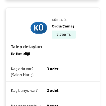
KÜBRA Ü.
KÜ
Ordu/Çamaş
7.700 TL
Talep detayları
Ev Temizliği
Kaç oda var?
3 adet
(Salon Hariç)
Kaç banyo var?
2 adet