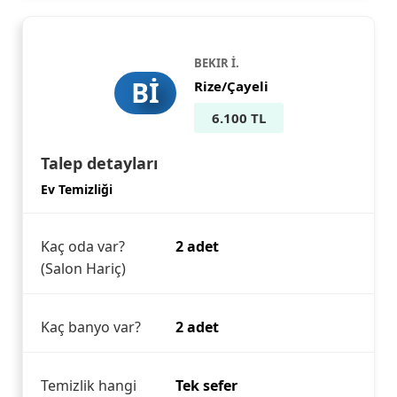
BEKIR İ.
Bİ
Rize/Çayeli
6.100 TL
Talep detayları
Ev Temizliği
Kaç oda var?
2 adet
(Salon Hariç)
Kaç banyo var?
2 adet
Temizlik hangi
Tek sefer