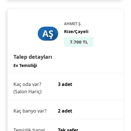
AHMET Ş.
AŞ
Rize/Çayeli
7.700 TL
Talep detayları
Ev Temizliği
Kaç oda var?
3 adet
(Salon Hariç)
Kaç banyo var?
2 adet
Temizlik hangi
Tek sefer