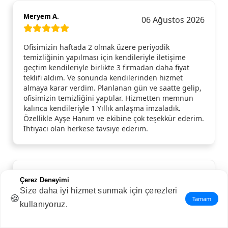
Meryem A.
06 Ağustos 2026
Ofisimizin haftada 2 olmak üzere periyodik
temizliğinin yapılması için kendileriyle iletişime
geçtim kendileriyle birlikte 3 firmadan daha fiyat
teklifi aldım. Ve sonunda kendilerinden hizmet
almaya karar verdim. Planlanan gün ve saatte gelip,
ofisimizin temizliğini yaptılar. Hizmetten memnun
kalınca kendileriyle 1 Yıllık anlaşma imzaladık.
Özellikle Ayşe Hanım ve ekibine çok teşekkür ederim.
İhtiyacı olan herkese tavsiye ederim.
Hüriye N.
05 Ağustos 2026
Çerez Deneyimi
Size daha iyi hizmet sunmak için çerezleri
🍪
Tamam
kullanıyoruz.
Çok memnun kaldım. Özellikle Serap Hanım ve
ekibine evimin temizliği için gösterdikleri hassasiyet
ve detay için ayrıca teşekkür ederim.