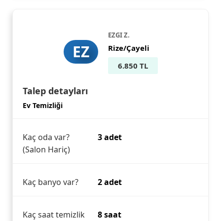
EZGI Z.
EZ
Rize/Çayeli
6.850 TL
Talep detayları
Ev Temizliği
Kaç oda var?
3 adet
(Salon Hariç)
Kaç banyo var?
2 adet
Kaç saat temizlik
8 saat