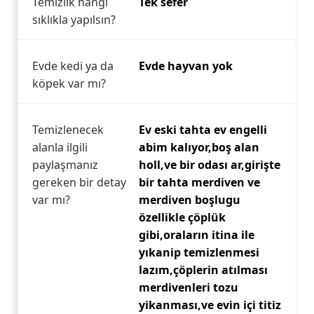
Temizlik hangi
Tek sefer
sıklıkla yapılsın?
Evde kedi ya da
Evde hayvan yok
köpek var mı?
Temizlenecek
Ev eski tahta ev engelli
alanla ilgili
abim kalıyor,boş alan
paylaşmanız
holl,ve bir odası ar,girişte
gereken bir detay
bir tahta merdiven ve
var mı?
merdiven boşlugu
özellikle çöplük
gibi,oraların itina ile
yıkanip temizlenmesi
lazım,çöplerin atılması
merdivenleri tozu
yikanması,ve evin içi titiz