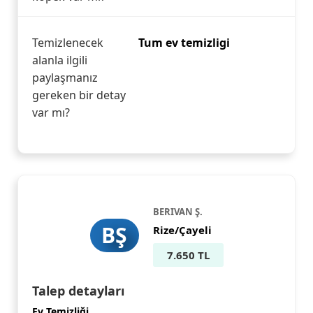
Temizlenecek
Tum ev temizligi
alanla ilgili
paylaşmanız
gereken bir detay
var mı?
BERIVAN Ş.
BŞ
Rize/Çayeli
7.650 TL
Talep detayları
Ev Temizliği