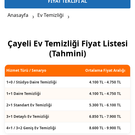
FİYAT TEKLİFİ AL
Anasayfa
Ev Temizliği
Çayeli Ev Temizliği Fiyat Listesi
(Tahmini)
Hizmet Türü / Senaryo
Ortalama Fiyat Aralığı
1+0 / Stüdyo Daire Temizliği
4.100 TL - 4.750 TL
1+1 Daire Temizliği
4.100 TL - 4.750 TL
2+1 Standart Ev Temizliği
5.300 TL - 6.100 TL
3+1 Detaylı Ev Temizliği
6.850 TL - 7.900 TL
4+1 / 3+2 Geniş Ev Temizliği
8.600 TL - 9.900 TL