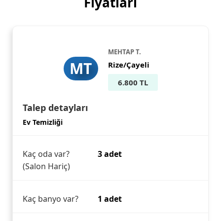
Fiyatları
MEHTAP T.
MT
Rize/Çayeli
6.800 TL
Talep detayları
Ev Temizliği
Kaç oda var?
3 adet
(Salon Hariç)
Kaç banyo var?
1 adet