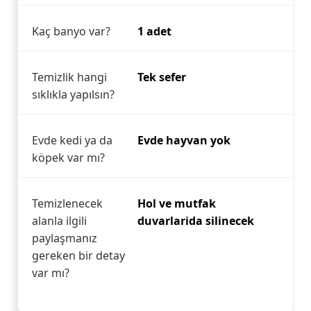
Kaç banyo var?
1 adet
Temizlik hangi
Tek sefer
sıklıkla yapılsın?
Evde kedi ya da
Evde hayvan yok
köpek var mı?
Temizlenecek
Hol ve mutfak
alanla ilgili
duvarlarida silinecek
paylaşmanız
gereken bir detay
var mı?