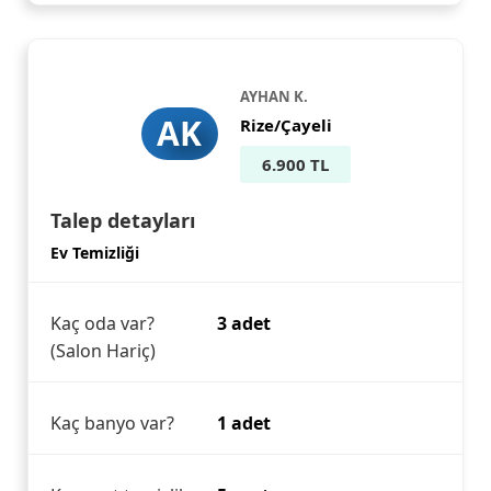
AYHAN K.
AK
Rize/Çayeli
6.900 TL
Talep detayları
Ev Temizliği
Kaç oda var?
3 adet
(Salon Hariç)
Kaç banyo var?
1 adet