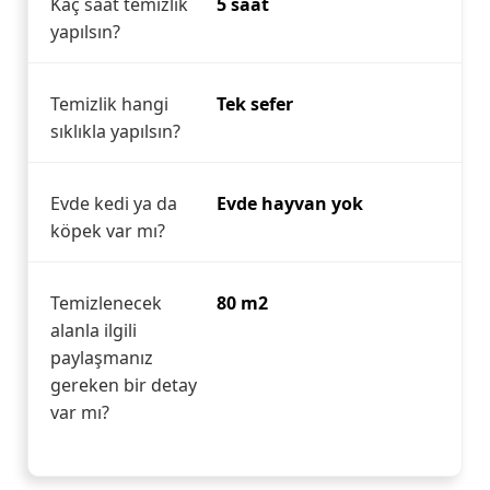
Kaç saat temizlik
5 saat
yapılsın?
Temizlik hangi
Tek sefer
sıklıkla yapılsın?
Evde kedi ya da
Evde hayvan yok
köpek var mı?
Temizlenecek
80 m2
alanla ilgili
paylaşmanız
gereken bir detay
var mı?