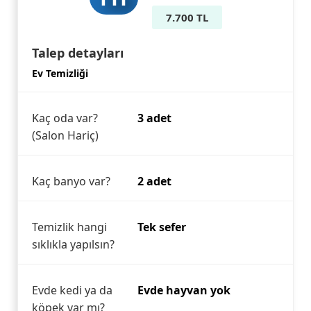
7.700 TL
Talep detayları
Ev Temizliği
Kaç oda var?
3 adet
(Salon Hariç)
Kaç banyo var?
2 adet
Temizlik hangi
Tek sefer
sıklıkla yapılsın?
Evde kedi ya da
Evde hayvan yok
köpek var mı?