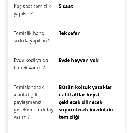
Kaç saat temizlik
5 saat
yapılsın?
Temizlik hangi
Tek sefer
sıklıkla yapılsın?
Evde kedi ya da
Evde hayvan yok
köpek var mı?
Temizlenecek
Bütün koltuk yataklar
alanla ilgili
dahil altlar hepsi
paylaşmanız
çekilecek silinecek
gereken bir detay
süpürülecek buzdolabı
var mı?
temizliği