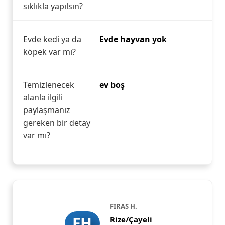
sıklıkla yapılsın?
Evde kedi ya da
Evde hayvan yok
köpek var mı?
Temizlenecek
ev boş
alanla ilgili
paylaşmanız
gereken bir detay
var mı?
FIRAS H.
FH
Rize/Çayeli