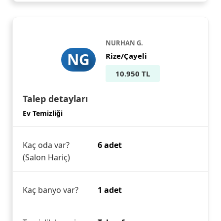
NURHAN G.
NG
Rize/Çayeli
10.950 TL
Talep detayları
Ev Temizliği
Kaç oda var?
6 adet
(Salon Hariç)
Kaç banyo var?
1 adet