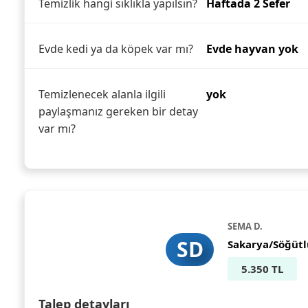
Temizlik hangi sıklıkla yapılsın?
Haftada 2 Sefer
Evde kedi ya da köpek var mı?
Evde hayvan yok
Temizlenecek alanla ilgili
yok
paylaşmanız gereken bir detay
var mı?
SEMA D.
SD
Sakarya/Söğütl
5.350 TL
Talep detayları