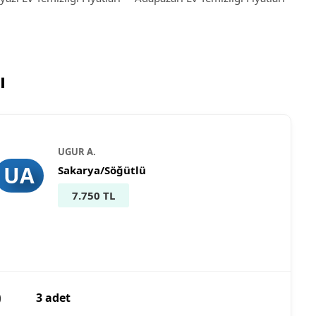
ı
UGUR A.
UA
Sakarya/Söğütlü
7.750 TL
)
3 adet