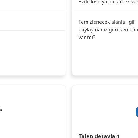
Evde kedi ya da köpek va
Temizlenecek alanla ilgili
paylaşmanız gereken bir 
var mı?
ü
Talep detayları