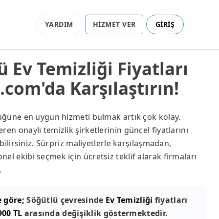
YARDIM
HİZMET VER
GİRİŞ
ü Ev Temizliği Fiyatları
com'da Karşılaştırın!
lüğüne en uygun hizmeti bulmak artık çok kolay.
en onaylı temizlik şirketlerinin güncel fiyatlarını
abilirsiniz. Sürpriz maliyetlerle karşılaşmadan,
el ekibi seçmek için ücretsiz teklif alarak firmaları
.
e göre;
Söğütlü çevresinde
Ev Temizliği
fiyatları
900 TL
arasında değişiklik göstermektedir.