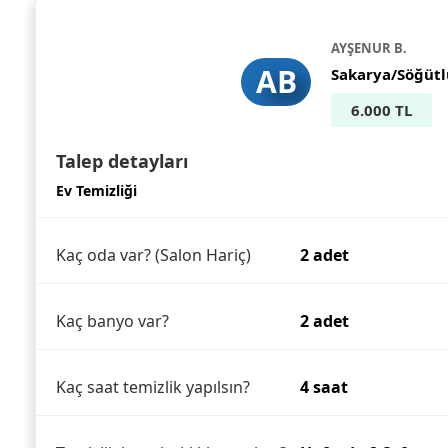
AYŞENUR B.
AB
Sakarya/Söğütl
6.000 TL
Talep detayları
Ev Temizliği
Kaç oda var? (Salon Hariç)
2 adet
Kaç banyo var?
2 adet
Kaç saat temizlik yapılsın?
4 saat