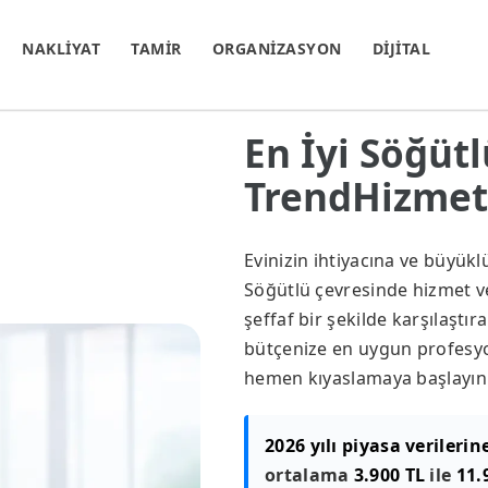
NAKLİYAT
TAMİR
ORGANİZASYON
DİJİTAL
En İyi Söğütl
TrendHizmet.
Evinizin ihtiyacına ve büyük
Söğütlü çevresinde hizmet ver
şeffaf bir şekilde karşılaştır
bütçenize en uygun profesyon
hemen kıyaslamaya başlayın
2026 yılı piyasa verilerin
ortalama
3.900 TL
ile
11.