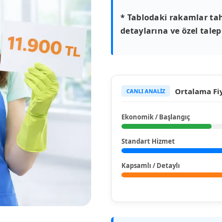
* Tablodaki rakamlar tah
detaylarına ve özel talepl
Ortalama Fiy
CANLI ANALİZ
Ekonomik / Başlangıç
Standart Hizmet
Kapsamlı / Detaylı