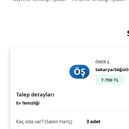
ÖMER Ş.
ÖŞ
Sakarya/Söğütl
7.700 TL
Talep detayları
Ev Temizliği
Kaç oda var? (Salon Hariç)
3 adet