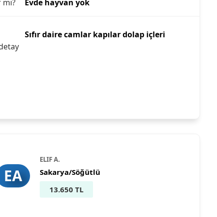
r mı?
Evde hayvan yok
Sıfır daire camlar kapılar dolap içleri
detay
ELIF A.
EA
Sakarya/Söğütlü
13.650 TL