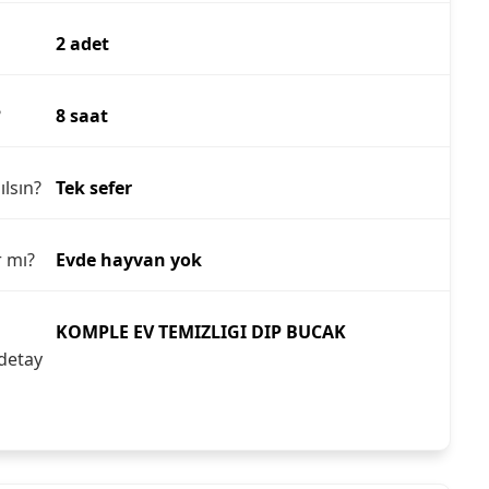
2 adet
?
8 saat
ılsın?
Tek sefer
r mı?
Evde hayvan yok
KOMPLE EV TEMIZLIGI DIP BUCAK
detay