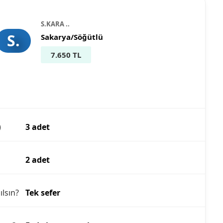
S.KARA ..
S.
Sakarya/Söğütlü
7.650 TL
)
3 adet
2 adet
ılsın?
Tek sefer