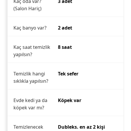
Kaç oda var?
3 adet
(Salon Hariç)
Kaç banyo var?
2 adet
Kaç saat temizlik
8 saat
yapılsın?
Temizlik hangi
Tek sefer
sıklıkla yapılsın?
Evde kedi ya da
Köpek var
köpek var mı?
Temizlenecek
Dubleks. en az 2 kişi