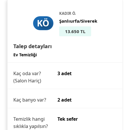
KADIR Ö.
KÖ
Şanlıurfa/Siverek
13.650 TL
Talep detayları
Ev Temizliği
Kaç oda var?
3 adet
(Salon Hariç)
Kaç banyo var?
2 adet
Temizlik hangi
Tek sefer
sıklıkla yapılsın?