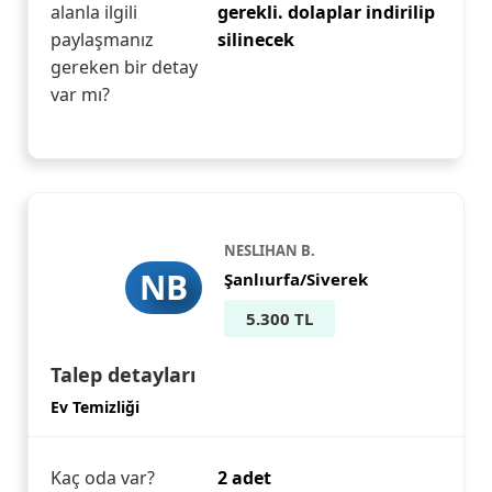
alanla ilgili
gerekli. dolaplar indirilip
paylaşmanız
silinecek
gereken bir detay
var mı?
NESLIHAN B.
NB
Şanlıurfa/Siverek
5.300 TL
Talep detayları
Ev Temizliği
Kaç oda var?
2 adet