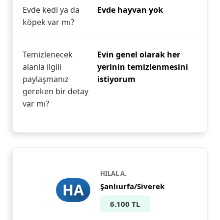
Evde kedi ya da
Evde hayvan yok
köpek var mı?
Temizlenecek
Evin genel olarak her
alanla ilgili
yerinin temizlenmesini
paylaşmanız
istiyorum
gereken bir detay
var mı?
HILAL A.
HA
Şanlıurfa/Siverek
6.100 TL