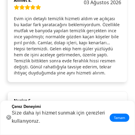
Ahmet E.
03 Ağustos 2026
Evim için detaylı temizlik hizmeti aldım ve açıkçası
bu kadar fark yaratacağını beklemiyordum. Özellikle
mutfak ve banyoda yapılan temizlik gerçekten ince
ince yapılmıştı; normalde gözden kaçan köşeler bile
pırıl pırıldı. Camlar, dolap içleri, kapı kenarları…
Hepsi tertemizdi. Gelen ekip hem güler yüzlüydü
hem de işini aceleye getirmeden, özenle yaptı.
Temizlik bittikten sonra evde ferahlık hissi resmen
değişti. Gönül rahatlığıyla tavsiye ederim, tekrar
ihtiyaç duyduğumda yine aynı hizmeti alırım.
Nuriye S.
02 Ağustos 2026
Çerez Deneyimi
Size daha iyi hizmet sunmak için çerezleri
🍪
Tamam
Çok memnun kaldım.
kullanıyoruz.