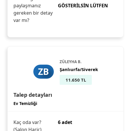
paylaşmanız
GÖSTERİLSİN LÜTFEN
gereken bir detay
var mı?
ZÜLEYHA B.
ZB
Şanlıurfa/Siverek
11.650 TL
Talep detayları
Ev Temizliği
Kaç oda var?
6 adet
(Salon Hariç)