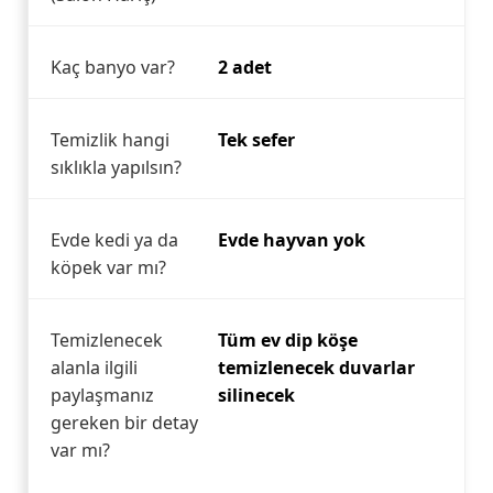
Kaç banyo var?
2 adet
Temizlik hangi
Tek sefer
sıklıkla yapılsın?
Evde kedi ya da
Evde hayvan yok
köpek var mı?
Temizlenecek
Tüm ev dip köşe
alanla ilgili
temizlenecek duvarlar
paylaşmanız
silinecek
gereken bir detay
var mı?