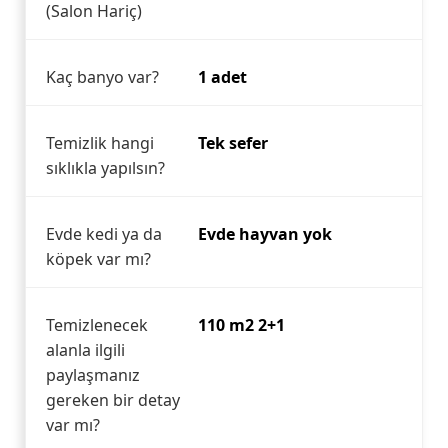
(Salon Hariç)
Kaç banyo var?
1 adet
Temizlik hangi
Tek sefer
sıklıkla yapılsın?
Evde kedi ya da
Evde hayvan yok
köpek var mı?
Temizlenecek
110 m2 2+1
alanla ilgili
paylaşmanız
gereken bir detay
var mı?