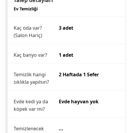
Talep detayları
Ev Temizliği
Kaç oda var?
3 adet
(Salon Hariç)
Kaç banyo var?
1 adet
Temizlik hangi
2 Haftada 1 Sefer
sıklıkla yapılsın?
Evde kedi ya da
Evde hayvan yok
köpek var mı?
Temizlenecek
...