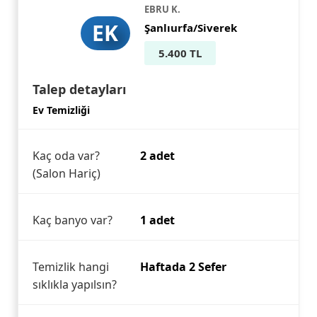
EBRU K.
EK
Şanlıurfa/Siverek
5.400 TL
Talep detayları
Ev Temizliği
Kaç oda var?
2 adet
(Salon Hariç)
Kaç banyo var?
1 adet
Temizlik hangi
Haftada 2 Sefer
sıklıkla yapılsın?