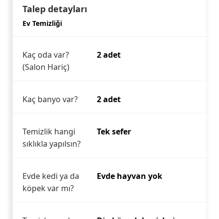
Talep detayları
Ev Temizliği
Kaç oda var?
2 adet
(Salon Hariç)
Kaç banyo var?
2 adet
Temizlik hangi
Tek sefer
sıklıkla yapılsın?
Evde kedi ya da
Evde hayvan yok
köpek var mı?