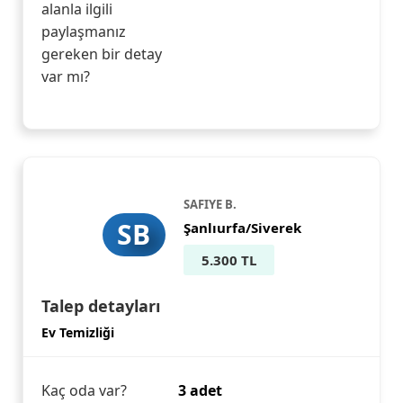
alanla ilgili
paylaşmanız
gereken bir detay
var mı?
SAFIYE B.
SB
Şanlıurfa/Siverek
5.300 TL
Talep detayları
Ev Temizliği
Kaç oda var?
3 adet