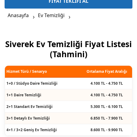
FİYAT TEKLİFİ AL
Anasayfa
Ev Temizliği
Siverek Ev Temizliği Fiyat Listesi
(Tahmini)
Hizmet Türü / Senaryo
Ortalama Fiyat Aralığı
1+0 / Stüdyo Daire Temizliği
4.100 TL - 4.750 TL
1+1 Daire Temizliği
4.100 TL - 4.750 TL
2+1 Standart Ev Temizliği
5.300 TL - 6.100 TL
3+1 Detaylı Ev Temizliği
6.850 TL - 7.900 TL
4+1 / 3+2 Geniş Ev Temizliği
8.600 TL - 9.900 TL