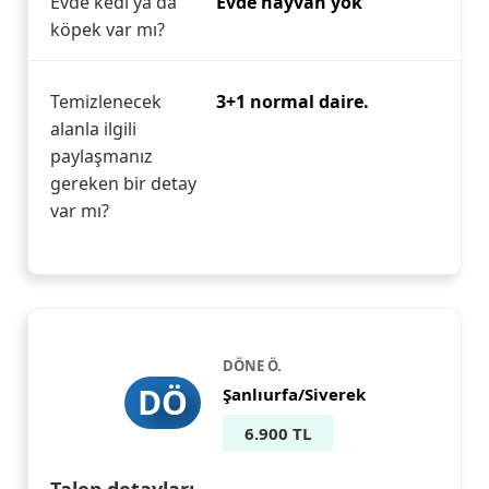
Evde kedi ya da
Evde hayvan yok
köpek var mı?
Temizlenecek
3+1 normal daire.
alanla ilgili
paylaşmanız
gereken bir detay
var mı?
DÖNE Ö.
DÖ
Şanlıurfa/Siverek
6.900 TL