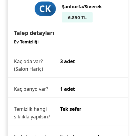
CK
Şanlıurfa/Siverek
6.850 TL
Talep detayları
Ev Temizliği
Kaç oda var?
3 adet
(Salon Hariç)
Kaç banyo var?
1 adet
Temizlik hangi
Tek sefer
sıklıkla yapılsın?