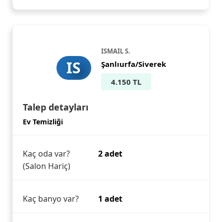
ISMAIL S.
IS
Şanlıurfa/Siverek
4.150 TL
Talep detayları
Ev Temizliği
Kaç oda var?
2 adet
(Salon Hariç)
Kaç banyo var?
1 adet