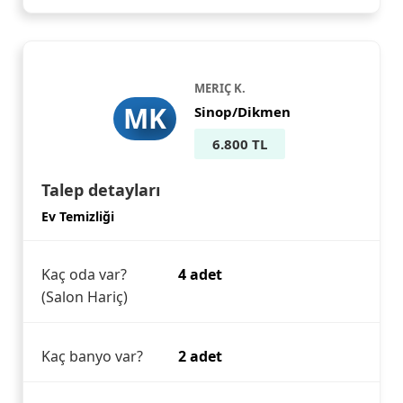
MERIÇ K.
MK
Sinop/Dikmen
6.800 TL
Talep detayları
Ev Temizliği
Kaç oda var?
4 adet
(Salon Hariç)
Kaç banyo var?
2 adet