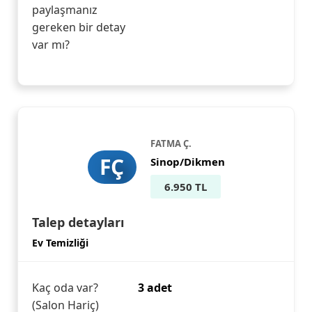
paylaşmanız
gereken bir detay
var mı?
FATMA Ç.
FÇ
Sinop/Dikmen
6.950 TL
Talep detayları
Ev Temizliği
Kaç oda var?
3 adet
(Salon Hariç)