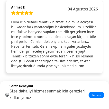
Ahmet E.
04 Ağustos 2026
Evim için detaylı temizlik hizmeti aldım ve açıkçası
bu kadar fark yaratacağını beklemiyordum. Özellikle
mutfak ve banyoda yapılan temizlik gerçekten ince
ince yapılmıştı; normalde gözden kaçan köşeler bile
pırıl pırıldı. Camlar, dolap içleri, kapı kenarları…
Hepsi tertemizdi. Gelen ekip hem güler yüzlüydü
hem de işini aceleye getirmeden, özenle yaptı.
Temizlik bittikten sonra evde ferahlık hissi resmen
değişti. Gönül rahatlığıyla tavsiye ederim, tekrar
ihtiyaç duyduğumda yine aynı hizmeti alırım.
Çerez Deneyimi
Nuriye S.
03 Ağustos 2026
Size daha iyi hizmet sunmak için çerezleri
🍪
Tamam
kullanıyoruz.
Çok memnun kaldım.