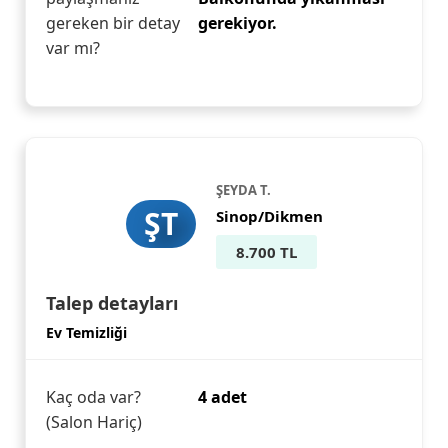
gereken bir detay
gerekiyor.
var mı?
ŞEYDA T.
ŞT
Sinop/Dikmen
8.700 TL
Talep detayları
Ev Temizliği
Kaç oda var?
4 adet
(Salon Hariç)