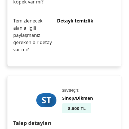
köpek var mı?
Temizlenecek
Detaylı temizlik
alanla ilgili
paylaşmanız
gereken bir detay
var mı?
SEVINÇ T.
ST
Sinop/Dikmen
8.600 TL
Talep detayları