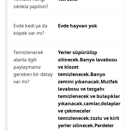
sıklıkla yapılsın?
Evde kedi ya da
Evde hayvan yok
köpek var mı?
Temizlenecek
Yerler süpürülüp
alanla ilgili
silinecek.Banyo lavabosu
paylaşmanız
ve klozet
gereken bir detay
temizlenecek.Banyo
var mı?
zemini yıkanacak.Mutfak
lavabosu ve tezgahı
temizlenecek ve bulaşıklar
yıkanacak.camlar,dolaplar
ve çekmeceler
temizlenecek.tozlu ve kirli
yerler silinecek.Perdeler