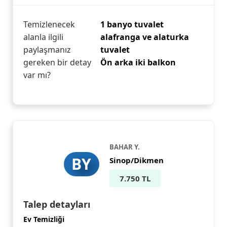
Temizlenecek
1 banyo tuvalet
alanla ilgili
alafranga ve alaturka
paylaşmanız
tuvalet
gereken bir detay
Ön arka iki balkon
var mı?
BAHAR Y.
BY
Sinop/Dikmen
7.750 TL
Talep detayları
Ev Temizliği