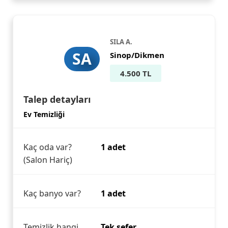
SILA A.
SA
Sinop/Dikmen
4.500 TL
Talep detayları
Ev Temizliği
Kaç oda var?
1 adet
(Salon Hariç)
Kaç banyo var?
1 adet
Temizlik hangi
Tek sefer