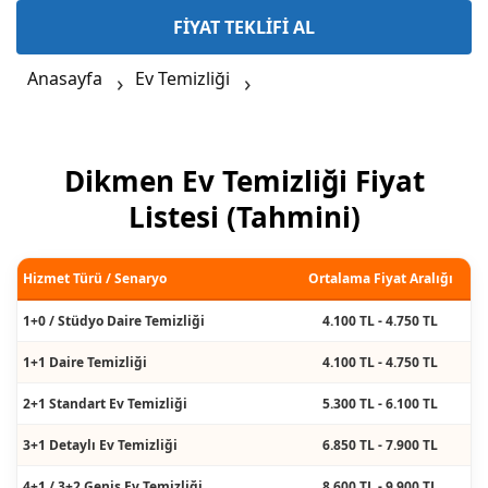
FİYAT TEKLİFİ AL
Anasayfa
Ev Temizliği
Dikmen Ev Temizliği Fiyat
Listesi (Tahmini)
Hizmet Türü / Senaryo
Ortalama Fiyat Aralığı
1+0 / Stüdyo Daire Temizliği
4.100 TL - 4.750 TL
1+1 Daire Temizliği
4.100 TL - 4.750 TL
2+1 Standart Ev Temizliği
5.300 TL - 6.100 TL
3+1 Detaylı Ev Temizliği
6.850 TL - 7.900 TL
4+1 / 3+2 Geniş Ev Temizliği
8.600 TL - 9.900 TL