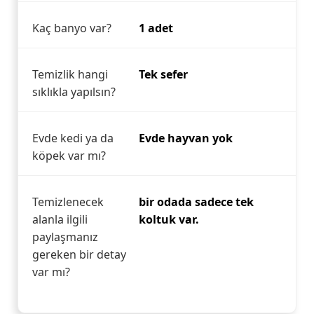
Kaç banyo var?
1 adet
Temizlik hangi
Tek sefer
sıklıkla yapılsın?
Evde kedi ya da
Evde hayvan yok
köpek var mı?
Temizlenecek
bir odada sadece tek
alanla ilgili
koltuk var.
paylaşmanız
gereken bir detay
var mı?