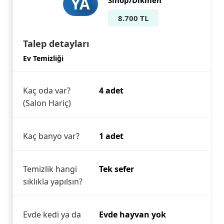
YA
Sinop/Dikmen
8.700 TL
Talep detayları
Ev Temizliği
Kaç oda var?
4 adet
(Salon Hariç)
Kaç banyo var?
1 adet
Temizlik hangi
Tek sefer
sıklıkla yapılsın?
Evde kedi ya da
Evde hayvan yok