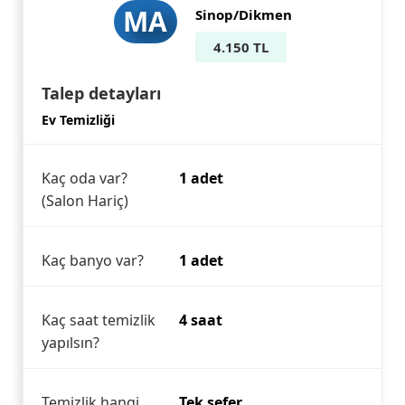
MA
Sinop/Dikmen
4.150 TL
Talep detayları
Ev Temizliği
Kaç oda var?
1 adet
(Salon Hariç)
Kaç banyo var?
1 adet
Kaç saat temizlik
4 saat
yapılsın?
Temizlik hangi
Tek sefer