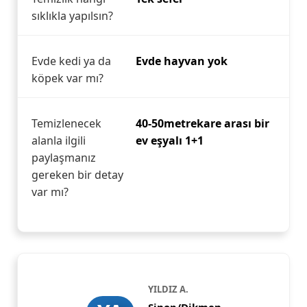
sıklıkla yapılsın?
Evde kedi ya da
Evde hayvan yok
köpek var mı?
Temizlenecek
40-50metrekare arası bir
alanla ilgili
ev eşyalı 1+1
paylaşmanız
gereken bir detay
var mı?
YILDIZ A.