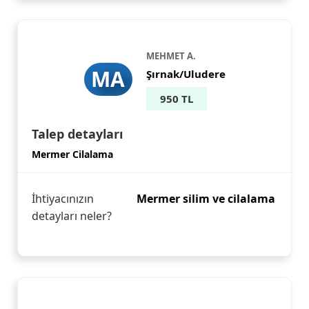
MEHMET A.
MA
Şırnak/Uludere
950 TL
Talep detayları
Mermer Cilalama
İhtiyacınızın
Mermer silim ve cilalama
detayları neler?