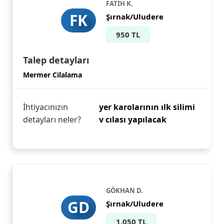
FATIH K.
FK
Şırnak/Uludere
950 TL
Talep detayları
Mermer Cilalama
İhtiyacınızın
yer karolarının ılk silimi
detayları neler?
v cılası yapılacak
GÖKHAN D.
GD
Şırnak/Uludere
1.050 TL