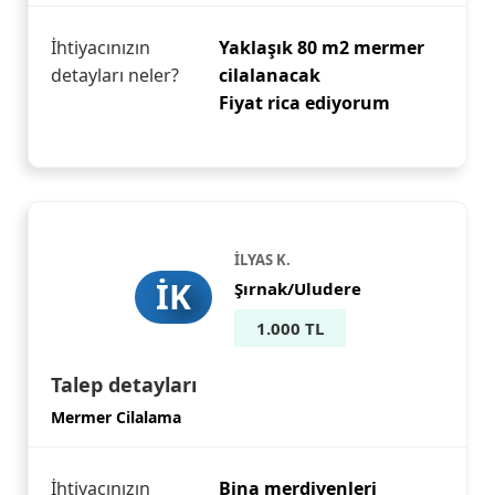
İhtiyacınızın
Yaklaşık 80 m2 mermer
detayları neler?
cilalanacak
Fiyat rica ediyorum
İLYAS K.
İK
Şırnak/Uludere
1.000 TL
Talep detayları
Mermer Cilalama
İhtiyacınızın
Bina merdivenleri