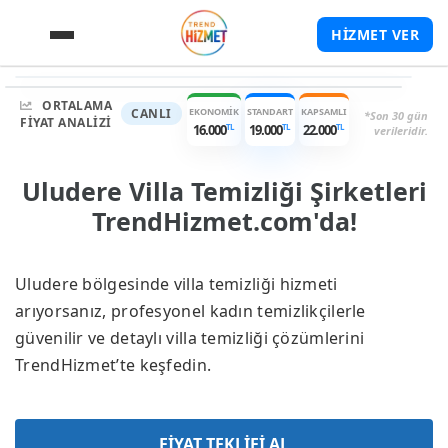
HİZMET VER
TL
TL
16.000
-
22.000
Garantili Hizmet
Hızlı Dönüş
Yüksek Puan
ORTALAMA
EKONOMIK
STANDART
KAPSAMLI
CANLI
*Son 30 gün
FIYAT ANALIZI
TL
TL
TL
16.000
19.000
22.000
verileridir.
Uludere Villa Temizliği Şirketleri
TrendHizmet.com'da!
Uludere bölgesinde villa temizliği hizmeti
arıyorsanız, profesyonel kadın temizlikçilerle
güvenilir ve detaylı villa temizliği çözümlerini
TrendHizmet’te keşfedin.
FİYAT TEKLİFİ AL