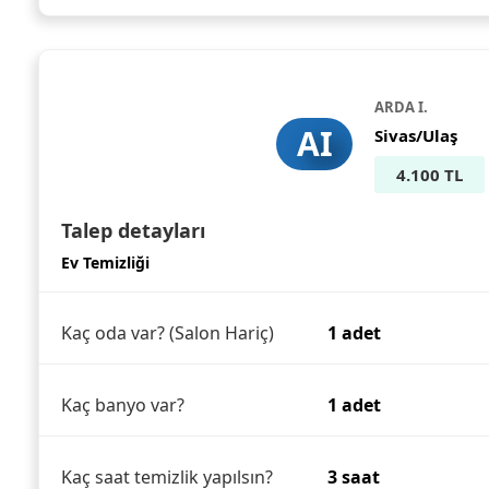
ARDA I.
AI
Sivas/Ulaş
4.100 TL
Talep detayları
Ev Temizliği
Kaç oda var? (Salon Hariç)
1 adet
Kaç banyo var?
1 adet
Kaç saat temizlik yapılsın?
3 saat