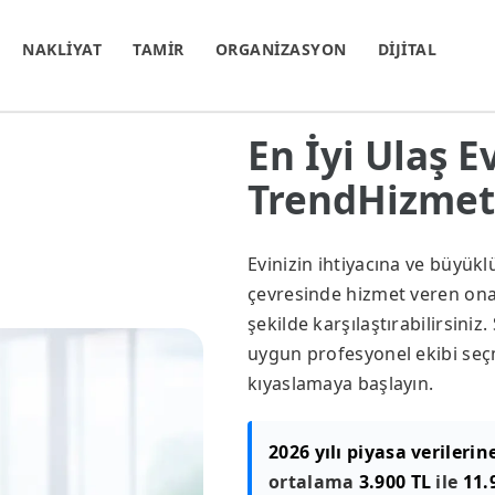
NAKLİYAT
TAMİR
ORGANİZASYON
DİJİTAL
En İyi Ulaş E
TrendHizmet.
Evinizin ihtiyacına ve büyük
çevresinde hizmet veren onayl
şekilde karşılaştırabilirsini
uygun profesyonel ekibi seçm
kıyaslamaya başlayın.
2026 yılı piyasa verilerin
ortalama
3.900 TL
ile
11.