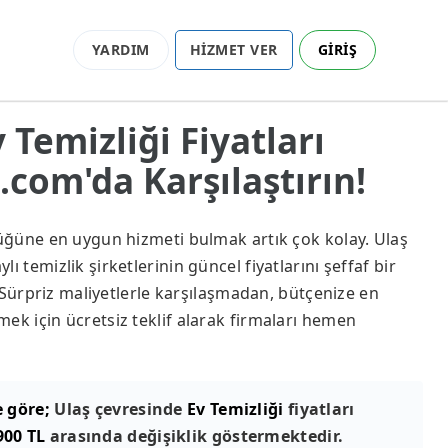
YARDIM
HİZMET VER
GİRİŞ
v Temizliği Fiyatları
com'da Karşılaştırın!
lüğüne en uygun hizmeti bulmak artık çok kolay. Ulaş
ı temizlik şirketlerinin güncel fiyatlarını şeffaf bir
z. Sürpriz maliyetlerle karşılaşmadan, bütçenize en
ek için ücretsiz teklif alarak firmaları hemen
e göre;
Ulaş çevresinde
Ev Temizliği
fiyatları
900 TL
arasında değişiklik göstermektedir.