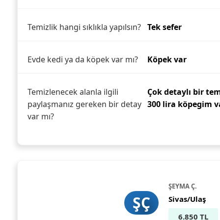
Temizlik hangi sıklıkla yapılsın?
Tek sefer
Evde kedi ya da köpek var mı?
Köpek var
Temizlenecek alanla ilgili
Çok detaylı bir te
paylaşmanız gereken bir detay
300 lira köpegim v
var mı?
ŞEYMA Ç.
ŞÇ
Sivas/Ulaş
6.850 TL