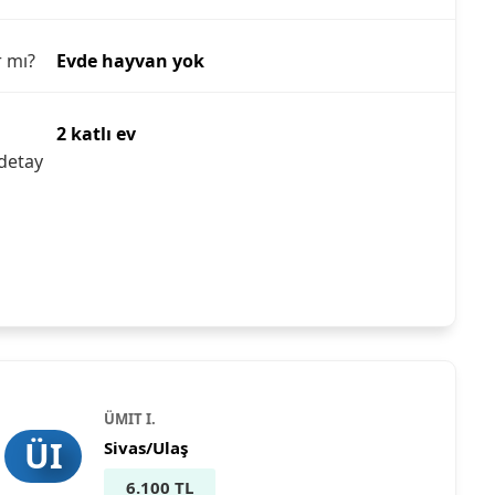
r mı?
Evde hayvan yok
2 katlı ev
detay
ÜMIT I.
ÜI
Sivas/Ulaş
6.100 TL