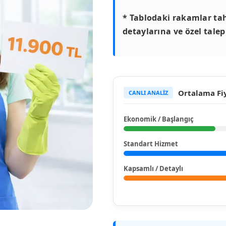
* Tablodaki rakamlar tah
detaylarına ve özel talepl
Ortalama Fiy
CANLI ANALİZ
Ekonomik / Başlangıç
Standart Hizmet
Kapsamlı / Detaylı