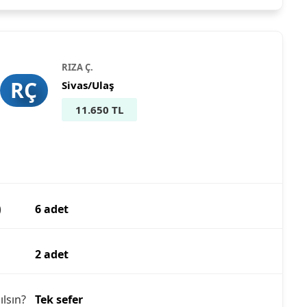
RIZA Ç.
RÇ
Sivas/Ulaş
11.650 TL
)
6 adet
2 adet
ılsın?
Tek sefer