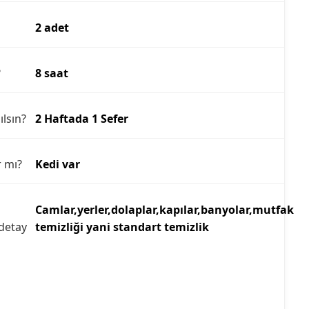
2 adet
?
8 saat
ılsın?
2 Haftada 1 Sefer
r mı?
Kedi var
Camlar,yerler,dolaplar,kapılar,banyolar,mutfak
detay
temizliği yani standart temizlik