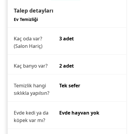
Talep detayları
Ev Temizliği
Kaç oda var?
3 adet
(Salon Hariç)
Kaç banyo var?
2 adet
Temizlik hangi
Tek sefer
sıklıkla yapılsın?
Evde kedi ya da
Evde hayvan yok
köpek var mı?