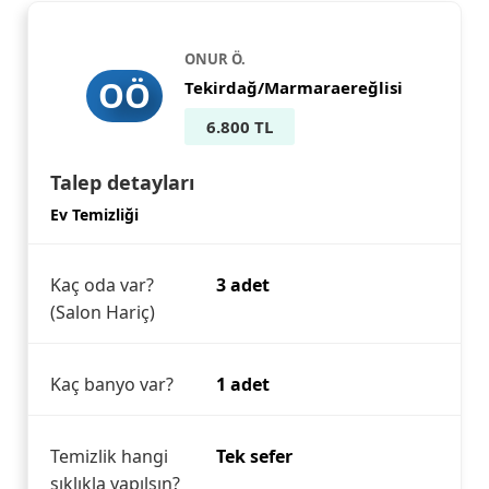
ONUR Ö.
OÖ
Tekirdağ/Marmaraereğlisi
6.800 TL
Talep detayları
Ev Temizliği
Kaç oda var?
3 adet
(Salon Hariç)
Kaç banyo var?
1 adet
Temizlik hangi
Tek sefer
sıklıkla yapılsın?