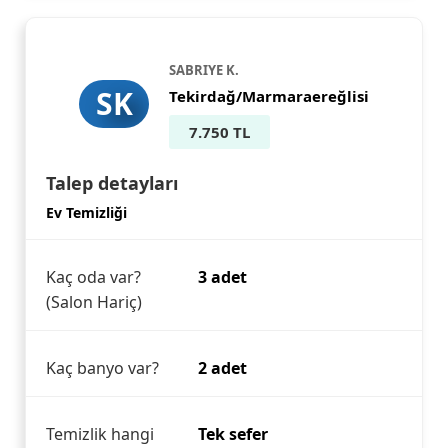
SABRIYE K.
SK
Tekirdağ/Marmaraereğlisi
7.750 TL
Talep detayları
Ev Temizliği
Kaç oda var?
3 adet
(Salon Hariç)
Kaç banyo var?
2 adet
Temizlik hangi
Tek sefer