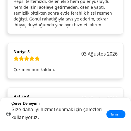
Hepsi tertemizdi. Gelen ekip hem güler yüzlüydü
hem de işini aceleye getirmeden, özenle yaptı.
Temizlik bittikten sonra evde ferahlık hissi resmen
değişti. Gönül rahatlığıyla tavsiye ederim, tekrar
ihtiyaç duyduğumda yine aynı hizmeti alırım.
Nuriye S.
03 Ağustos 2026
Çok memnun kaldım.
Hatice A.
02 Ağustos 2026
Çerez Deneyimi
Size daha iyi hizmet sunmak için çerezleri
🍪
Selay Cleaner ile Trendhizmet.com aracılığıyla
Tamam
kullanıyoruz.
tanıştım ve aldığım ev temizliği hizmetinden son
derece memnun kaldım. Ekip hem güler yüzlü hem