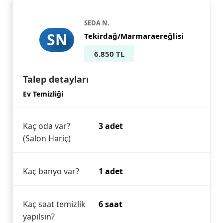
SEDA N.
SN
Tekirdağ/Marmaraereğlisi
6.850 TL
Talep detayları
Ev Temizliği
Kaç oda var?
3 adet
(Salon Hariç)
Kaç banyo var?
1 adet
Kaç saat temizlik
6 saat
yapılsın?