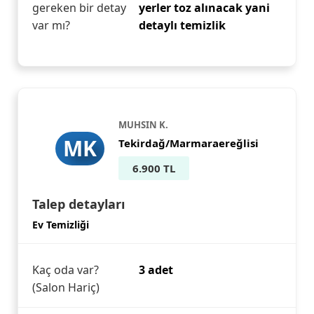
gereken bir detay
yerler toz alınacak yani
var mı?
detaylı temizlik
MUHSIN K.
MK
Tekirdağ/Marmaraereğlisi
6.900 TL
Talep detayları
Ev Temizliği
Kaç oda var?
3 adet
(Salon Hariç)