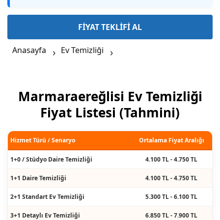
FİYAT TEKLİFİ AL
Anasayfa
Ev Temizliği
Marmaraereğlisi Ev Temizliği
Fiyat Listesi (Tahmini)
Hizmet Türü / Senaryo
Ortalama Fiyat Aralığı
1+0 / Stüdyo Daire Temizliği
4.100 TL - 4.750 TL
1+1 Daire Temizliği
4.100 TL - 4.750 TL
2+1 Standart Ev Temizliği
5.300 TL - 6.100 TL
3+1 Detaylı Ev Temizliği
6.850 TL - 7.900 TL