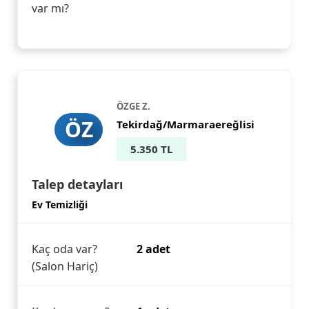
var mı?
ÖZGE Z.
ÖZ
Tekirdağ/Marmaraereğlisi
5.350 TL
Talep detayları
Ev Temizliği
Kaç oda var?
2 adet
(Salon Hariç)