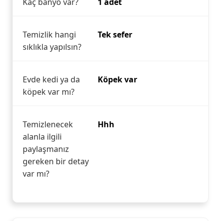
Kaç banyo var?
1 adet
Temizlik hangi
Tek sefer
sıklıkla yapılsın?
Evde kedi ya da
Köpek var
köpek var mı?
Temizlenecek
Hhh
alanla ilgili
paylaşmanız
gereken bir detay
var mı?