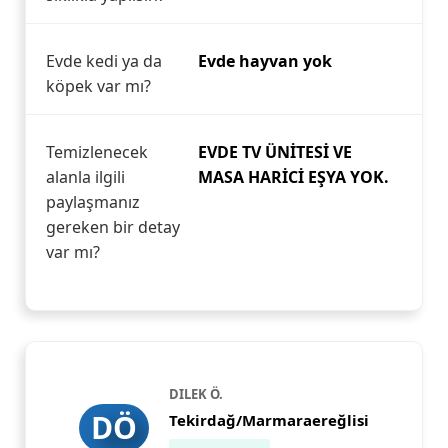
Evde kedi ya da
Evde hayvan yok
köpek var mı?
Temizlenecek
EVDE TV ÜNİTESİ VE
alanla ilgili
MASA HARİCİ EŞYA YOK.
paylaşmanız
gereken bir detay
var mı?
DILEK Ö.
DÖ
Tekirdağ/Marmaraereğlisi