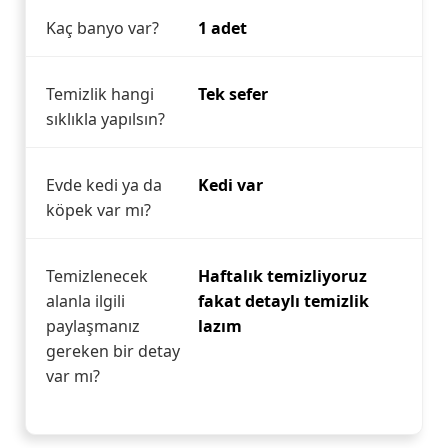
Kaç banyo var?
1 adet
Temizlik hangi
Tek sefer
sıklıkla yapılsın?
Evde kedi ya da
Kedi var
köpek var mı?
Temizlenecek
Haftalık temizliyoruz
alanla ilgili
fakat detaylı temizlik
paylaşmanız
lazım
gereken bir detay
var mı?