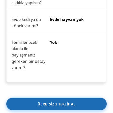
sıklıkla yapılsın?
Evde kedi ya da
Evde hayvan yok
köpek var mı?
Temizlenecek
Yok
alanla ilgili
paylaşmanız
gereken bir detay
var mı?
ÜCRETSİZ 3 TEKLİF AL