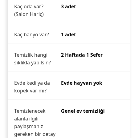
Kaç oda var?
3 adet
(Salon Hariç)
Kaç banyo var?
1 adet
Temizlik hangi
2 Haftada 1 Sefer
sıklıkla yapılsın?
Evde kedi ya da
Evde hayvan yok
köpek var mı?
Temizlenecek
Genel ev temizliği
alanla ilgili
paylaşmanız
gereken bir detay