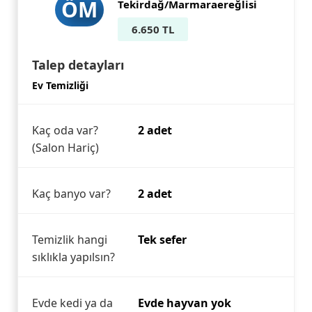
ÖM
Tekirdağ/Marmaraereğlisi
6.650 TL
Talep detayları
Ev Temizliği
Kaç oda var?
2 adet
(Salon Hariç)
Kaç banyo var?
2 adet
Temizlik hangi
Tek sefer
sıklıkla yapılsın?
Evde kedi ya da
Evde hayvan yok