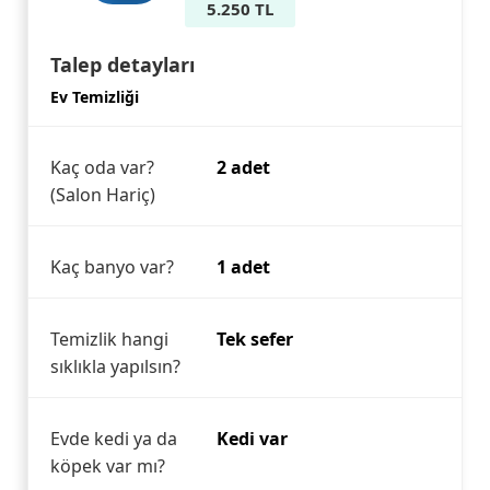
5.250 TL
Talep detayları
Ev Temizliği
Kaç oda var?
2 adet
(Salon Hariç)
Kaç banyo var?
1 adet
Temizlik hangi
Tek sefer
sıklıkla yapılsın?
Evde kedi ya da
Kedi var
köpek var mı?