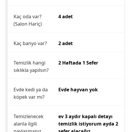
Kaç oda var?
4 adet
(Salon Hariç)
Kaç banyo var?
2 adet
Temizlik hangi
2 Haftada 1 Sefer
sıklıkla yapılsın?
Evde kedi ya da
Evde hayvan yok
köpek var mı?
Temizlenecek
ev 3 aydır kapalı detayı
alanla ilgili
temizlik istiyorum ayda 2
paylaşmanız
sefer alacağız