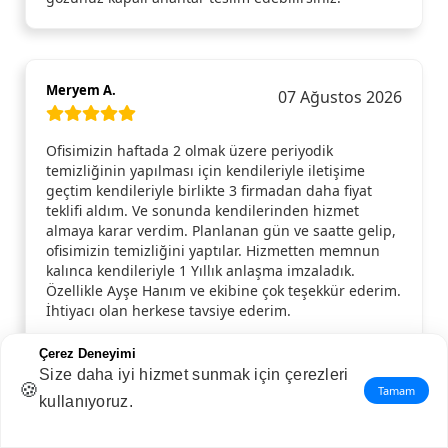
Meryem A.
07 Ağustos 2026
Ofisimizin haftada 2 olmak üzere periyodik
temizliğinin yapılması için kendileriyle iletişime
geçtim kendileriyle birlikte 3 firmadan daha fiyat
teklifi aldım. Ve sonunda kendilerinden hizmet
almaya karar verdim. Planlanan gün ve saatte gelip,
ofisimizin temizliğini yaptılar. Hizmetten memnun
kalınca kendileriyle 1 Yıllık anlaşma imzaladık.
Özellikle Ayşe Hanım ve ekibine çok teşekkür ederim.
İhtiyacı olan herkese tavsiye ederim.
Çerez Deneyimi
Size daha iyi hizmet sunmak için çerezleri
🍪
Tamam
kullanıyoruz.
Hüriye N.
06 Ağustos 2026