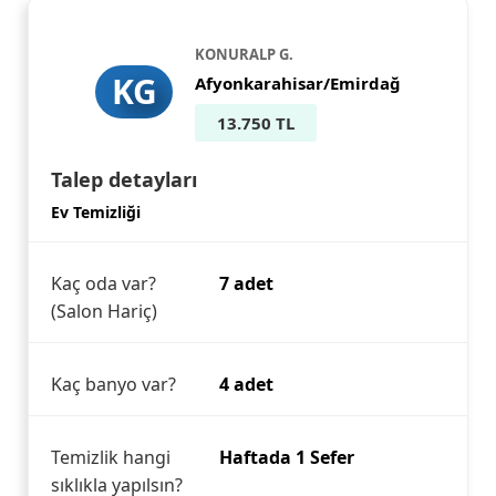
KONURALP G.
KG
Afyonkarahisar/Emirdağ
13.750 TL
Talep detayları
Ev Temizliği
Kaç oda var?
7 adet
(Salon Hariç)
Kaç banyo var?
4 adet
Temizlik hangi
Haftada 1 Sefer
sıklıkla yapılsın?