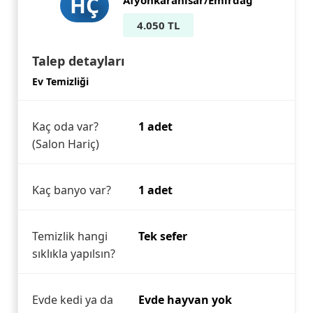
HÇ
Afyonkarahisar/Emirdağ
4.050 TL
Talep detayları
Ev Temizliği
Kaç oda var?
1 adet
(Salon Hariç)
Kaç banyo var?
1 adet
Temizlik hangi
Tek sefer
sıklıkla yapılsın?
Evde kedi ya da
Evde hayvan yok