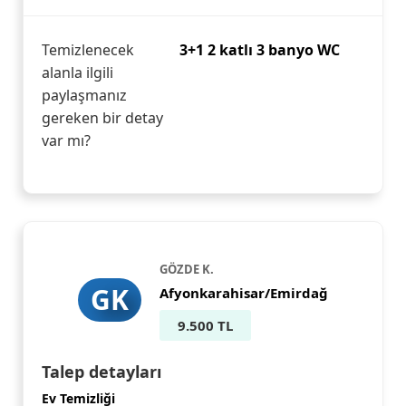
Temizlenecek
3+1 2 katlı 3 banyo WC
alanla ilgili
paylaşmanız
gereken bir detay
var mı?
GÖZDE K.
GK
Afyonkarahisar/Emirdağ
9.500 TL
Talep detayları
Ev Temizliği