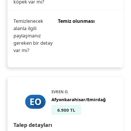
köpek var mı?
Temizlenecek
Temiz olunması
alanla ilgili
paylaşmanız
gereken bir detay
var mı?
EVREN O.
EO
Afyonkarahisar/Emirdağ
6.900 TL
Talep detayları