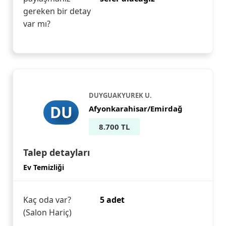
gereken bir detay
var mı?
DUYGUAKYUREK U.
DU
Afyonkarahisar/Emirdağ
8.700 TL
Talep detayları
Ev Temizliği
Kaç oda var?
5 adet
(Salon Hariç)