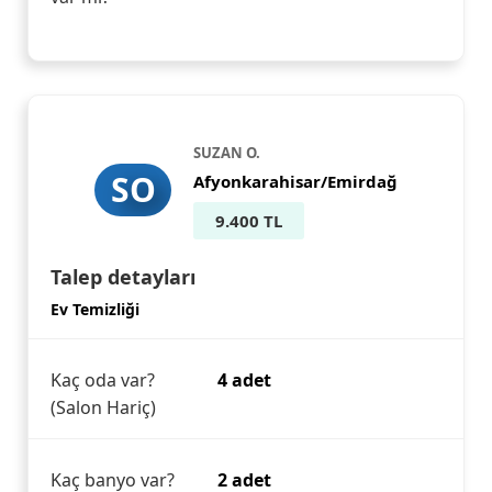
SUZAN O.
SO
Afyonkarahisar/Emirdağ
9.400 TL
Talep detayları
Ev Temizliği
Kaç oda var?
4 adet
(Salon Hariç)
Kaç banyo var?
2 adet