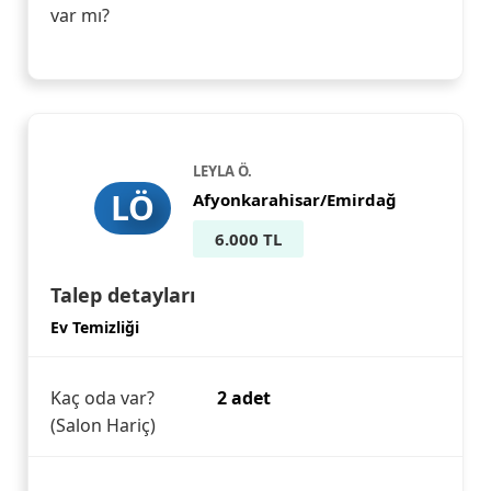
var mı?
LEYLA Ö.
LÖ
Afyonkarahisar/Emirdağ
6.000 TL
Talep detayları
Ev Temizliği
Kaç oda var?
2 adet
(Salon Hariç)