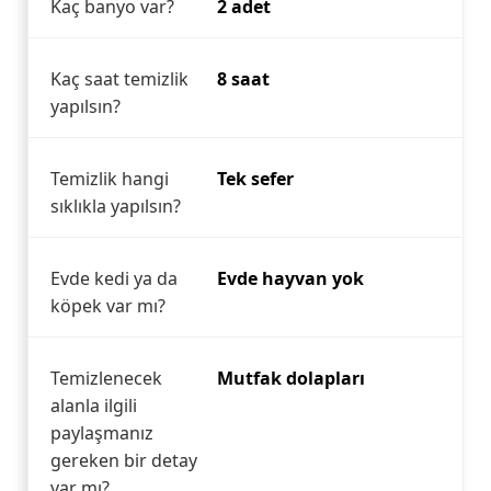
Kaç banyo var?
2 adet
Kaç saat temizlik
8 saat
yapılsın?
Temizlik hangi
Tek sefer
sıklıkla yapılsın?
Evde kedi ya da
Evde hayvan yok
köpek var mı?
Temizlenecek
Mutfak dolapları
alanla ilgili
paylaşmanız
gereken bir detay
var mı?