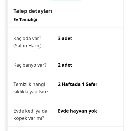
Talep detayları
Ev Temizliği
Kaç oda var?
3 adet
(Salon Hariç)
Kaç banyo var?
2 adet
Temizlik hangi
2 Haftada 1 Sefer
sıklıkla yapılsın?
Evde kedi ya da
Evde hayvan yok
köpek var mı?