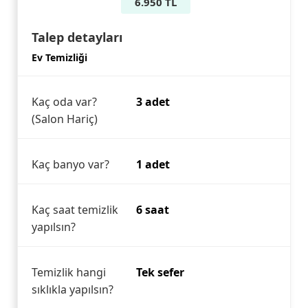
6.950 TL
Talep detayları
Ev Temizliği
Kaç oda var?
3 adet
(Salon Hariç)
Kaç banyo var?
1 adet
Kaç saat temizlik
6 saat
yapılsın?
Temizlik hangi
Tek sefer
sıklıkla yapılsın?