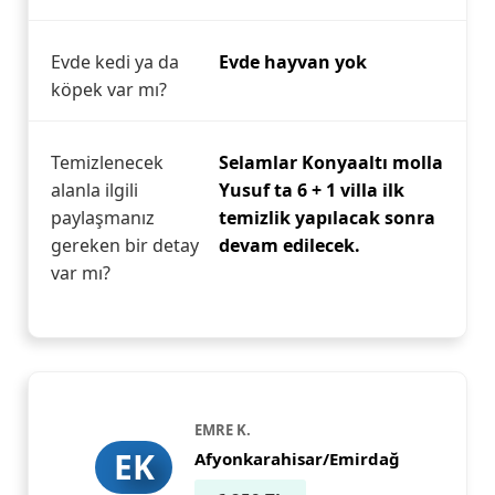
Evde kedi ya da
Evde hayvan yok
köpek var mı?
Temizlenecek
Selamlar Konyaaltı molla
alanla ilgili
Yusuf ta 6 + 1 villa ilk
paylaşmanız
temizlik yapılacak sonra
gereken bir detay
devam edilecek.
var mı?
EMRE K.
EK
Afyonkarahisar/Emirdağ