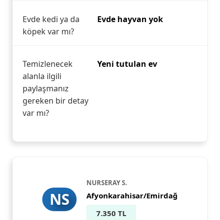
Evde kedi ya da
Evde hayvan yok
köpek var mı?
Temizlenecek
Yeni tutulan ev
alanla ilgili
paylaşmanız
gereken bir detay
var mı?
NURSERAY S.
NS
Afyonkarahisar/Emirdağ
7.350 TL