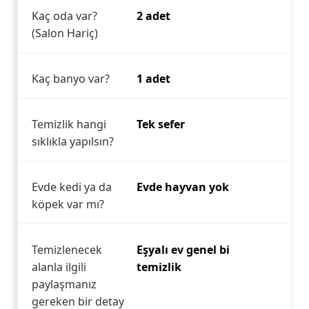
Kaç oda var?
2 adet
(Salon Hariç)
Kaç banyo var?
1 adet
Temizlik hangi
Tek sefer
sıklıkla yapılsın?
Evde kedi ya da
Evde hayvan yok
köpek var mı?
Temizlenecek
Eşyalı ev genel bi
alanla ilgili
temizlik
paylaşmanız
gereken bir detay