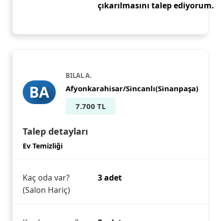
çıkarılmasını talep ediyorum.
BILAL A.
BA
Afyonkarahisar/Sincanlı(Sinanpaşa)
7.700 TL
Talep detayları
Ev Temizliği
Kaç oda var?
3 adet
(Salon Hariç)