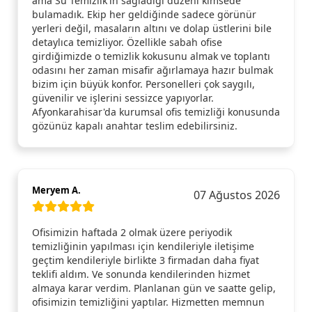
ama Su Temizlik'in sağladığı düzeni kimsede
bulamadık. Ekip her geldiğinde sadece görünür
yerleri değil, masaların altını ve dolap üstlerini bile
detaylıca temizliyor. Özellikle sabah ofise
girdiğimizde o temizlik kokusunu almak ve toplantı
odasını her zaman misafir ağırlamaya hazır bulmak
bizim için büyük konfor. Personelleri çok saygılı,
güvenilir ve işlerini sessizce yapıyorlar.
Afyonkarahisar'da kurumsal ofis temizliği konusunda
gözünüz kapalı anahtar teslim edebilirsiniz.
Meryem A.
07 Ağustos 2026
Ofisimizin haftada 2 olmak üzere periyodik
temizliğinin yapılması için kendileriyle iletişime
geçtim kendileriyle birlikte 3 firmadan daha fiyat
teklifi aldım. Ve sonunda kendilerinden hizmet
almaya karar verdim. Planlanan gün ve saatte gelip,
ofisimizin temizliğini yaptılar. Hizmetten memnun