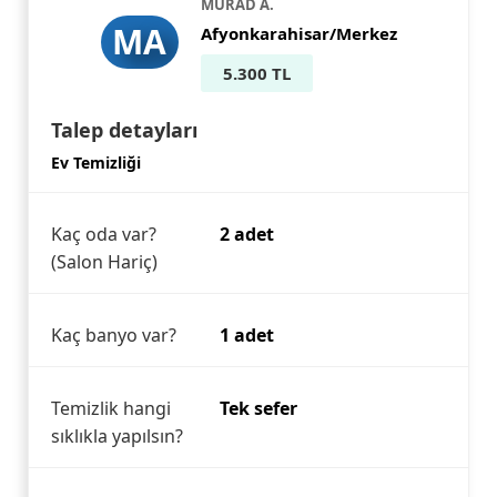
MURAD A.
MA
Afyonkarahisar/Merkez
5.300 TL
Talep detayları
Ev Temizliği
Kaç oda var?
2 adet
(Salon Hariç)
Kaç banyo var?
1 adet
Temizlik hangi
Tek sefer
sıklıkla yapılsın?