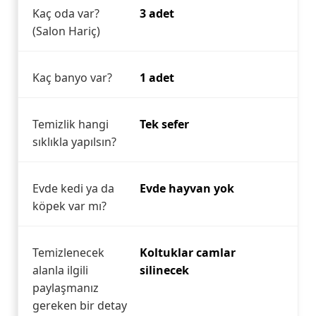
Kaç oda var?
3 adet
(Salon Hariç)
Kaç banyo var?
1 adet
Temizlik hangi
Tek sefer
sıklıkla yapılsın?
Evde kedi ya da
Evde hayvan yok
köpek var mı?
Temizlenecek
Koltuklar camlar
alanla ilgili
silinecek
paylaşmanız
gereken bir detay