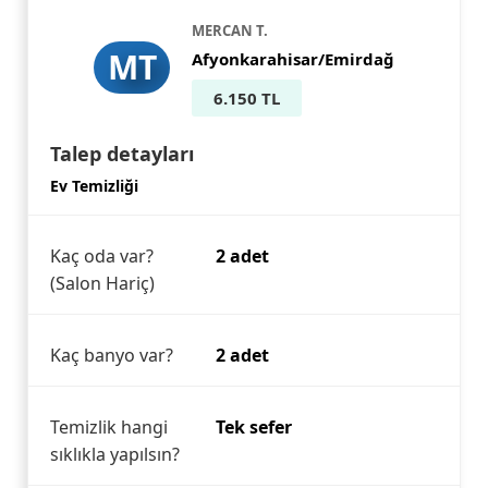
MERCAN T.
MT
Afyonkarahisar/Emirdağ
6.150 TL
Talep detayları
Ev Temizliği
Kaç oda var?
2 adet
(Salon Hariç)
Kaç banyo var?
2 adet
Temizlik hangi
Tek sefer
sıklıkla yapılsın?