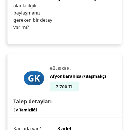
alanla ilgili
paylaşmanız
gereken bir detay
var mı?
GÜLBIKE K.
GK
Afyonkarahisar/Başmakçı
7.700 TL
Talep detayları
Ev Temizliği
Kaç oda var?
3 adet