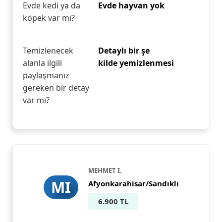
Evde kedi ya da
Evde hayvan yok
köpek var mı?
Temizlenecek
Detaylı bir şe
alanla ilgili
kilde yemizlenmesi
paylaşmanız
gereken bir detay
var mı?
MEHMET I.
MI
Afyonkarahisar/Sandıklı
6.900 TL