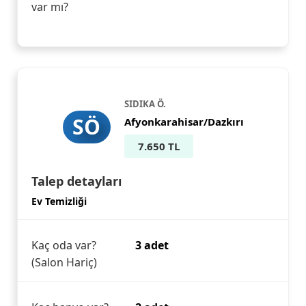
var mı?
SIDIKA Ö.
SÖ
Afyonkarahisar/Dazkırı
7.650 TL
Talep detayları
Ev Temizliği
Kaç oda var?
3 adet
(Salon Hariç)