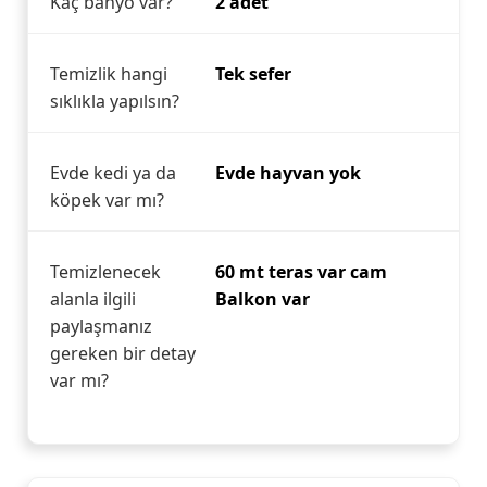
Kaç banyo var?
2 adet
Temizlik hangi
Tek sefer
sıklıkla yapılsın?
Evde kedi ya da
Evde hayvan yok
köpek var mı?
Temizlenecek
60 mt teras var cam
alanla ilgili
Balkon var
paylaşmanız
gereken bir detay
var mı?