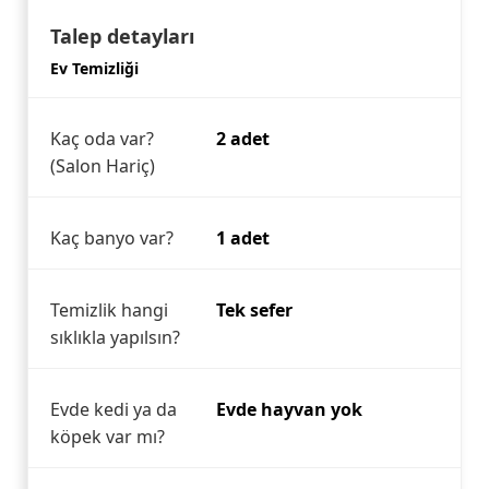
Talep detayları
Ev Temizliği
Kaç oda var?
2 adet
(Salon Hariç)
Kaç banyo var?
1 adet
Temizlik hangi
Tek sefer
sıklıkla yapılsın?
Evde kedi ya da
Evde hayvan yok
köpek var mı?