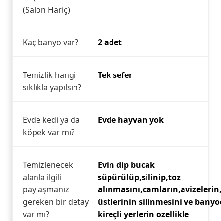
(Salon Hariç)
Kaç banyo var?
2 adet
Temizlik hangi
Tek sefer
sıklıkla yapılsın?
Evde kedi ya da
Evde hayvan yok
köpek var mı?
Temizlenecek
Evin dip bucak
alanla ilgili
süpürülüp,silinip,toz
paylaşmanız
alınmasını,camların,avizelerin
gereken bir detay
üstlerinin silinmesini ve bany
var mı?
kireçli yerlerin ozellikle