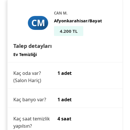
CAN M.
CM
Afyonkarahisar/Bayat
4.200 TL
Talep detayları
Ev Temizliği
Kaç oda var?
1 adet
(Salon Hariç)
Kaç banyo var?
1 adet
Kaç saat temizlik
4 saat
yapılsın?