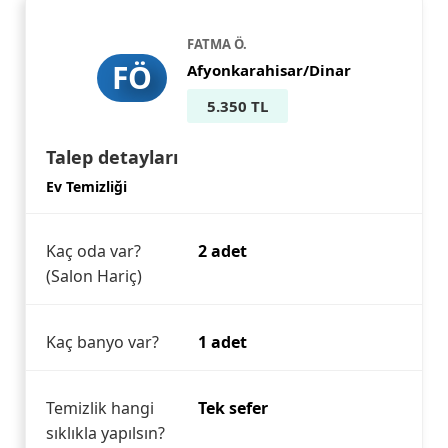
FATMA Ö.
FÖ
Afyonkarahisar/Dinar
5.350 TL
Talep detayları
Ev Temizliği
Kaç oda var?
2 adet
(Salon Hariç)
Kaç banyo var?
1 adet
Temizlik hangi
Tek sefer
sıklıkla yapılsın?