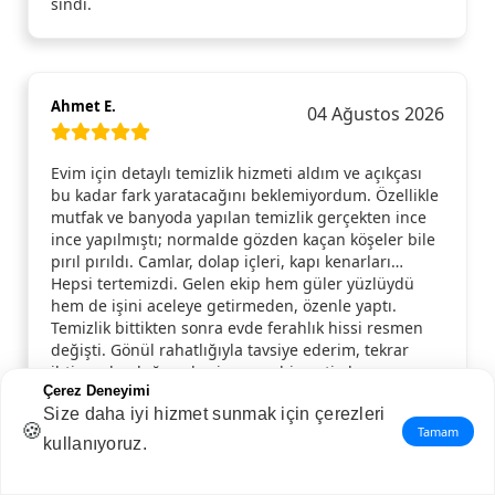
sindi.
Ahmet E.
04 Ağustos 2026
Evim için detaylı temizlik hizmeti aldım ve açıkçası
bu kadar fark yaratacağını beklemiyordum. Özellikle
mutfak ve banyoda yapılan temizlik gerçekten ince
ince yapılmıştı; normalde gözden kaçan köşeler bile
pırıl pırıldı. Camlar, dolap içleri, kapı kenarları…
Hepsi tertemizdi. Gelen ekip hem güler yüzlüydü
hem de işini aceleye getirmeden, özenle yaptı.
Temizlik bittikten sonra evde ferahlık hissi resmen
değişti. Gönül rahatlığıyla tavsiye ederim, tekrar
ihtiyaç duyduğumda yine aynı hizmeti alırım.
Çerez Deneyimi
Size daha iyi hizmet sunmak için çerezleri
🍪
Tamam
kullanıyoruz.
Nuriye S.
03 Ağustos 2026