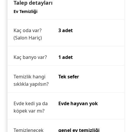
Talep detayları
Ev Temizliği
Kaç oda var?
3 adet
(Salon Hariç)
Kaç banyo var?
1 adet
Temizlik hangi
Tek sefer
sıklıkla yapılsın?
Evde kedi ya da
Evde hayvan yok
köpek var mı?
Temizlenecek
genel ev temizliği