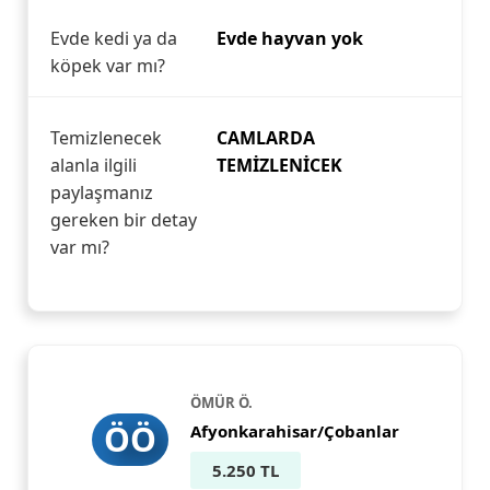
Evde kedi ya da
Evde hayvan yok
köpek var mı?
Temizlenecek
CAMLARDA
alanla ilgili
TEMİZLENİCEK
paylaşmanız
gereken bir detay
var mı?
ÖMÜR Ö.
ÖÖ
Afyonkarahisar/Çobanlar
5.250 TL