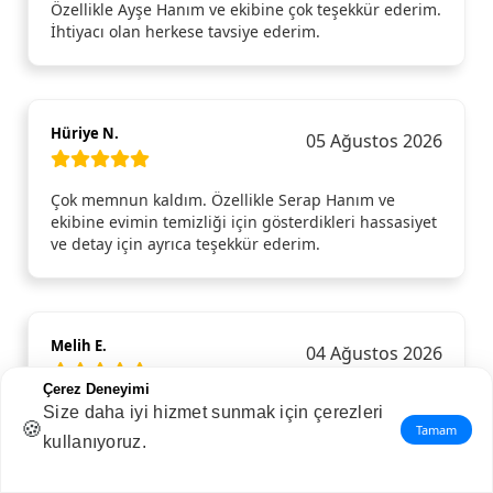
Özellikle Ayşe Hanım ve ekibine çok teşekkür ederim.
İhtiyacı olan herkese tavsiye ederim.
Hüriye N.
05 Ağustos 2026
Çok memnun kaldım. Özellikle Serap Hanım ve
ekibine evimin temizliği için gösterdikleri hassasiyet
ve detay için ayrıca teşekkür ederim.
Melih E.
04 Ağustos 2026
Çerez Deneyimi
Ev temizliği için Hizmet Artı’yı tercih ettim, ekip tam
Size daha iyi hizmet sunmak için çerezleri
🍪
Tamam
saatinde geldi. Özellikle mutfak ve banyo kısmında
kullanıyoruz.
gerçekten detaylı çalıştılar. Ev mis gibi oldu, içime
sindi.