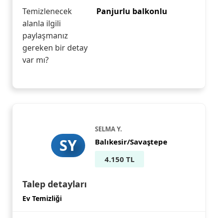
Temizlenecek
Panjurlu balkonlu
alanla ilgili
paylaşmanız
gereken bir detay
var mı?
SELMA Y.
SY
Balıkesir/Savaştepe
4.150 TL
Talep detayları
Ev Temizliği