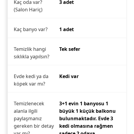
Kaç oda var?
3 adet
(Salon Hariç)
Kaç banyo var?
1 adet
Temizlik hangi
Tek sefer
sıklıkla yapılsın?
Evde kedi ya da
Kedi var
köpek var mı?
Temizlenecek
3+1 evin 1 banyosu 1
alanla ilgili
büyük 1 küçük balkonu
paylaşmanız
bulunmaktadır. Evde 3
gereken bir detay
kedi olmasına rağmen
var mı?
sadece 2 odaya