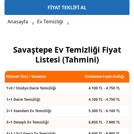
FİYAT TEKLİFİ AL
Anasayfa
Ev Temizliği
Savaştepe Ev Temizliği Fiyat
Listesi (Tahmini)
Hizmet Türü / Senaryo
Ortalama Fiyat Aralığı
1+0 / Stüdyo Daire Temizliği
4.100 TL - 4.750 TL
1+1 Daire Temizliği
4.100 TL - 4.750 TL
2+1 Standart Ev Temizliği
5.300 TL - 6.100 TL
3+1 Detaylı Ev Temizliği
6.850 TL - 7.900 TL
4+1 / 3+2 Geniş Ev Temizliği
8.600 TL - 9.900 TL