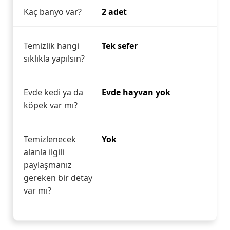
Kaç banyo var?
2 adet
Temizlik hangi
Tek sefer
sıklıkla yapılsın?
Evde kedi ya da
Evde hayvan yok
köpek var mı?
Temizlenecek
Yok
alanla ilgili
paylaşmanız
gereken bir detay
var mı?