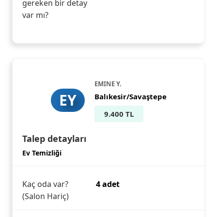
gereken bir detay
var mı?
EMINE Y.
EY
Balıkesir/Savaştepe
9.400 TL
Talep detayları
Ev Temizliği
Kaç oda var?
4 adet
(Salon Hariç)