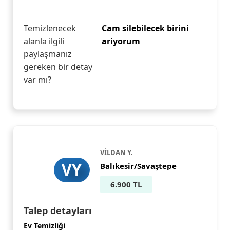
Temizlenecek
Cam silebilecek birini
alanla ilgili
ariyorum
paylaşmanız
gereken bir detay
var mı?
VİLDAN Y.
VY
Balıkesir/Savaştepe
6.900 TL
Talep detayları
Ev Temizliği