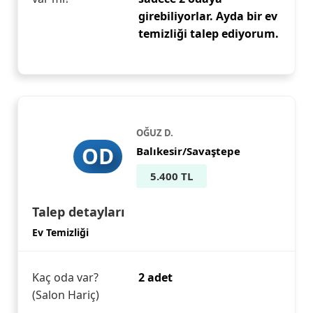
girebiliyorlar. Ayda bir ev
temizliği talep ediyorum.
OĞUZ D.
OD
Balıkesir/Savaştepe
5.400 TL
Talep detayları
Ev Temizliği
Kaç oda var?
2 adet
(Salon Hariç)