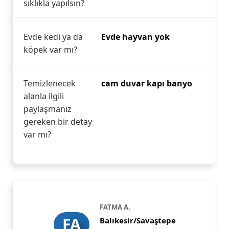
sıklıkla yapılsın?
Evde kedi ya da
Evde hayvan yok
köpek var mı?
Temizlenecek
cam duvar kapı banyo
alanla ilgili
paylaşmanız
gereken bir detay
var mı?
FATMA A.
FA
Balıkesir/Savaştepe