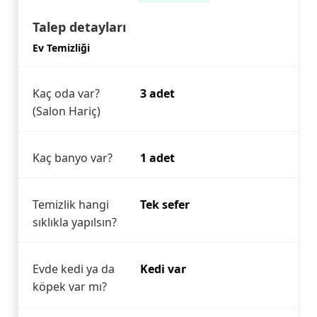
Talep detayları
Ev Temizliği
Kaç oda var?
3 adet
(Salon Hariç)
Kaç banyo var?
1 adet
Temizlik hangi
Tek sefer
sıklıkla yapılsın?
Evde kedi ya da
Kedi var
köpek var mı?