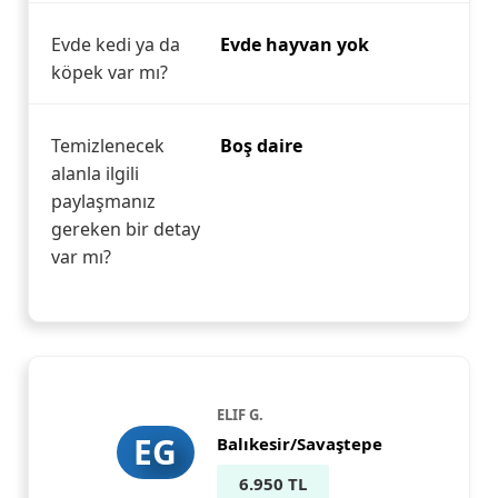
Evde kedi ya da
Evde hayvan yok
köpek var mı?
Temizlenecek
Boş daire
alanla ilgili
paylaşmanız
gereken bir detay
var mı?
ELIF G.
EG
Balıkesir/Savaştepe
6.950 TL