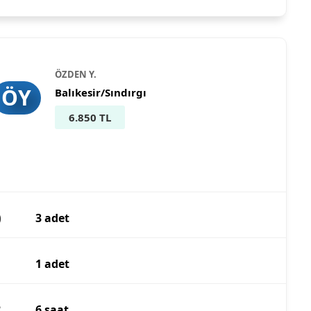
ÖZDEN Y.
ÖY
Balıkesir/Sındırgı
6.850 TL
)
3 adet
1 adet
?
6 saat