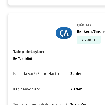
ÇIĞDEM A.
ÇA
Balıkesir/Sındır
7.700 TL
Talep detayları
Ev Temizliği
Kaç oda var? (Salon Hariç)
3 adet
Kaç banyo var?
2 adet
Temizlik hangi sıklıkla yapılsın?
Tek sefer