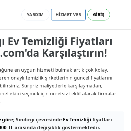
YARDIM
HİZMET VER
GİRİŞ
gı Ev Temizliği Fiyatları
com'da Karşılaştırın!
lüğüne en uygun hizmeti bulmak artık çok kolay.
ren onaylı temizlik şirketlerinin güncel fiyatlarını
abilirsiniz. Sürpriz maliyetlerle karşılaşmadan,
el ekibi seçmek için ücretsiz teklif alarak firmaları
.
e göre;
Sındırgı çevresinde
Ev Temizliği
fiyatları
900 TL
arasında değişiklik göstermektedir.