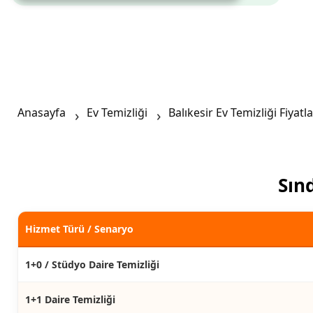
Anasayfa
Ev Temizliği
Balıkesir Ev Temizliği Fiyatla
Sınd
Hizmet Türü / Senaryo
1+0 / Stüdyo Daire Temizliği
1+1 Daire Temizliği