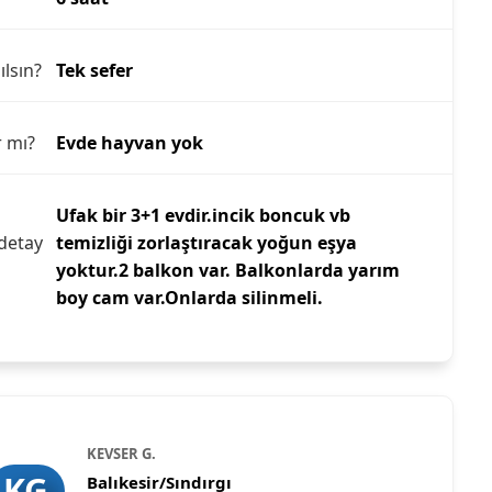
ılsın?
Tek sefer
r mı?
Evde hayvan yok
Ufak bir 3+1 evdir.incik boncuk vb
detay
temizliği zorlaştıracak yoğun eşya
yoktur.2 balkon var. Balkonlarda yarım
boy cam var.Onlarda silinmeli.
KEVSER G.
KG
Balıkesir/Sındırgı