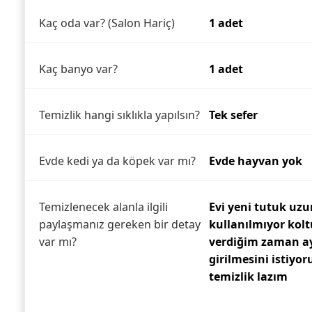
Kaç oda var? (Salon Hariç)
1 adet
Kaç banyo var?
1 adet
Temizlik hangi sıklıkla yapılsın?
Tek sefer
Evde kedi ya da köpek var mı?
Evde hayvan yok
Temizlenecek alanla ilgili
Evi yeni tutuk uz
paylaşmanız gereken bir detay
kullanılmıyor kol
var mı?
verdiğim zaman a
girilmesini istiyor
temizlik lazım