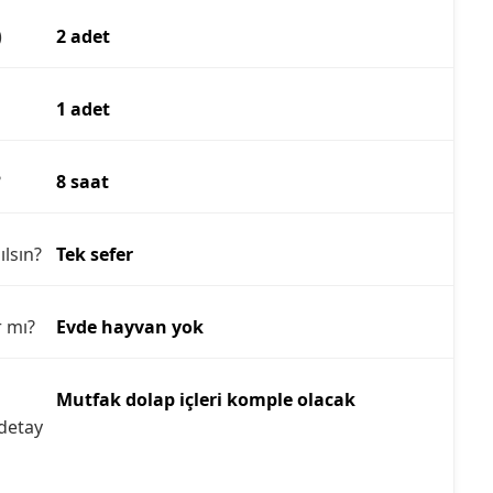
)
2 adet
1 adet
?
8 saat
ılsın?
Tek sefer
r mı?
Evde hayvan yok
Mutfak dolap içleri komple olacak
detay