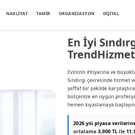
NAKLİYAT
TAMİR
ORGANİZASYON
DİJİTAL
En İyi Sındır
TrendHizmet.
Evinizin ihtiyacına ve büyük
Sındırgı çevresinde hizmet ve
şeffaf bir şekilde karşılaştır
bütçenize en uygun profesyon
hemen kıyaslamaya başlayın
2026 yılı piyasa verilerin
ortalama
3.900 TL
ile
11.