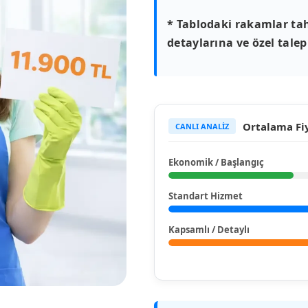
* Tablodaki rakamlar tah
detaylarına ve özel talepl
Ortalama Fiy
CANLI ANALİZ
Ekonomik / Başlangıç
Standart Hizmet
Kapsamlı / Detaylı