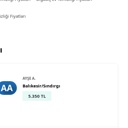
liği Fiyatları
ı
AYŞE A.
AA
Balıkesir/Sındırgı
5.350 TL