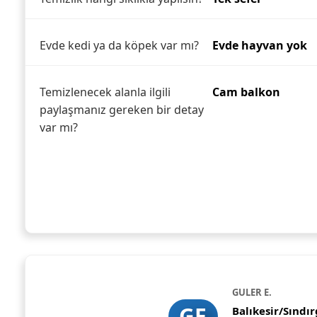
Evde kedi ya da köpek var mı?
Evde hayvan yok
Temizlenecek alanla ilgili
Cam balkon
paylaşmanız gereken bir detay
var mı?
GULER E.
GE
Balıkesir/Sındır