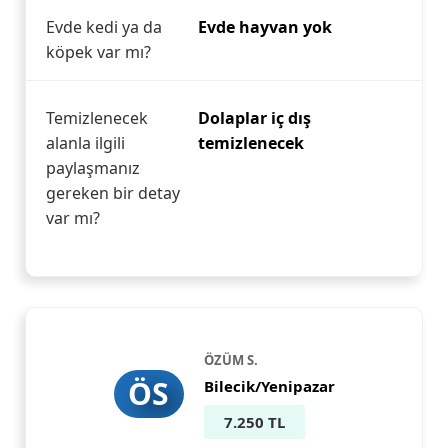
Evde kedi ya da
Evde hayvan yok
köpek var mı?
Temizlenecek
Dolaplar iç dış
alanla ilgili
temizlenecek
paylaşmanız
gereken bir detay
var mı?
ÖZÜM S.
ÖS
Bilecik/Yenipazar
7.250 TL