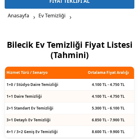
FİYAT TEKLİFİ AL
Anasayfa
Ev Temizliği
Bilecik Ev Temizliği Fiyat Listesi
(Tahmini)
Hizmet Türü / Senaryo
Ortalama Fiyat Aralığı
1+0 / Stüdyo Daire Temizliği
4.100 TL - 4.750 TL
1+1 Daire Temizliği
4.100 TL - 4.750 TL
2+1 Standart Ev Temizliği
5.300 TL - 6.100 TL
3+1 Detaylı Ev Temizliği
6.850 TL - 7.900 TL
4+1 / 3+2 Geniş Ev Temizliği
8.600 TL - 9.900 TL