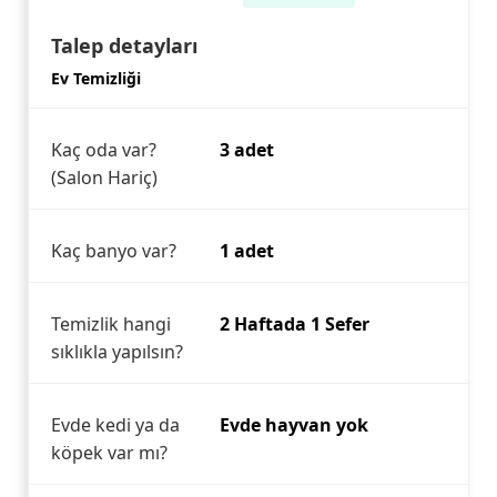
Talep detayları
Ev Temizliği
Kaç oda var?
3 adet
(Salon Hariç)
Kaç banyo var?
1 adet
Temizlik hangi
2 Haftada 1 Sefer
sıklıkla yapılsın?
Evde kedi ya da
Evde hayvan yok
köpek var mı?