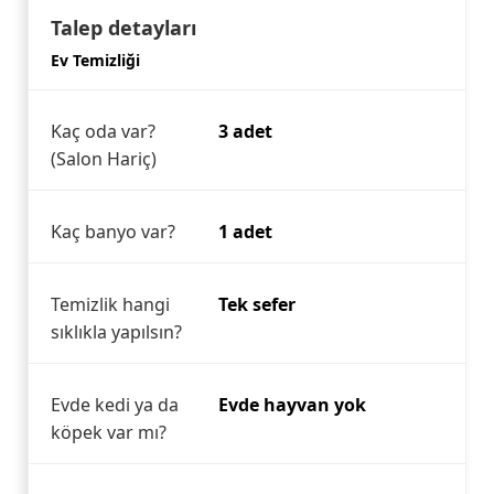
Talep detayları
Ev Temizliği
Kaç oda var?
3 adet
(Salon Hariç)
Kaç banyo var?
1 adet
Temizlik hangi
Tek sefer
sıklıkla yapılsın?
Evde kedi ya da
Evde hayvan yok
köpek var mı?