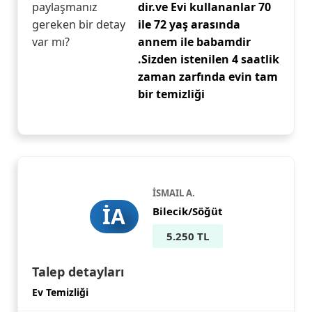
paylaşmanız
dir.ve Evi kullananlar 70
gereken bir detay
ile 72 yaş arasında
var mı?
annem ile babamdir
.Sizden istenilen 4 saatlik
zaman zarfında evin tam
bir temizliği
İSMAIL A.
İA
Bilecik/Söğüt
5.250 TL
Talep detayları
Ev Temizliği