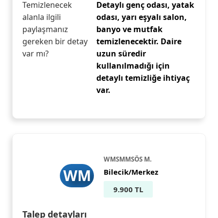
Temizlenecek
Detaylı genç odası, yatak
alanla ilgili
odası, yarı eşyalı salon,
paylaşmanız
banyo ve mutfak
gereken bir detay
temizlenecektir. Daire
var mı?
uzun süredir
kullanılmadığı için
detaylı temizliğe ihtiyaç
var.
WMSMMSÖS M.
WM
Bilecik/Merkez
9.900 TL
Talep detayları