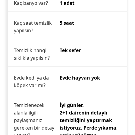
Kaç banyo var?
1 adet
Kaç saat temizlik
5 saat
yapılsın?
Temizlik hangi
Tek sefer
sıklıkla yapılsın?
Evde kedi ya da
Evde hayvan yok
köpek var mı?
Temizlenecek
İyi günler.
alanla ilgili
2+1 dairenin detaylı
paylaşmanız
temizliğini yaptırmak
gereken bir detay
istiyoruz. Perde yıkama,