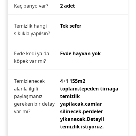
Kaç banyo var?
2 adet
Temizlik hangi
Tek sefer
sıklıkla yapılsın?
Evde kedi ya da
Evde hayvan yok
köpek var mı?
Temizlenecek
4+1 155m2
alanla ilgili
toplam.tepeden tirnaga
paylaşmanız
temizlik
gereken bir detay
yapilacak.camlar
var mı?
silinecek.perdeler
yikanacak.Detayli
temizlik istiyoruz.