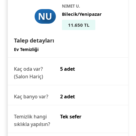
NIMET U.
NU
Bilecik/Yenipazar
11.650 TL
Talep detayları
Ev Temizliği
Kaç oda var?
5 adet
(Salon Hariç)
Kaç banyo var?
2 adet
Temizlik hangi
Tek sefer
sıklıkla yapılsın?