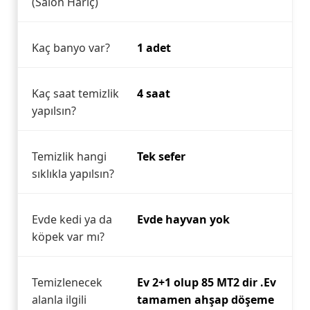
(Salon Hariç)
Kaç banyo var?
1 adet
Kaç saat temizlik
4 saat
yapılsın?
Temizlik hangi
Tek sefer
sıklıkla yapılsın?
Evde kedi ya da
Evde hayvan yok
köpek var mı?
Temizlenecek
Ev 2+1 olup 85 MT2 dir .Ev
alanla ilgili
tamamen ahşap döşeme