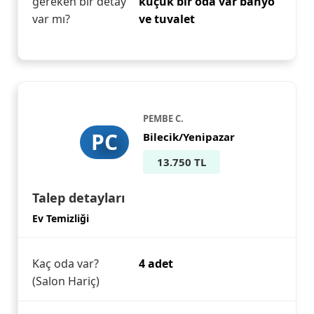
gereken bir detay
küçük bir oda var banyo
var mı?
ve tuvalet
PEMBE C.
PC
Bilecik/Yenipazar
13.750 TL
Talep detayları
Ev Temizliği
Kaç oda var?
4 adet
(Salon Hariç)