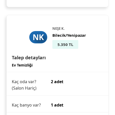
NEŞE K.
NK
Bilecik/Yenipazar
5.350 TL
Talep detayları
Ev Temizliği
Kaç oda var?
2 adet
(Salon Hariç)
Kaç banyo var?
1 adet