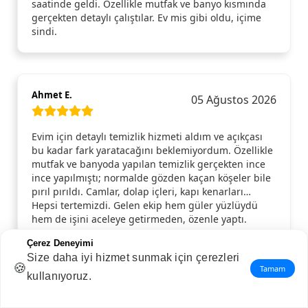
saatinde geldi. Özellikle mutfak ve banyo kısmında
gerçekten detaylı çalıştılar. Ev mis gibi oldu, içime
sindi.
Ahmet E.
05 Ağustos 2026
Evim için detaylı temizlik hizmeti aldım ve açıkçası
bu kadar fark yaratacağını beklemiyordum. Özellikle
mutfak ve banyoda yapılan temizlik gerçekten ince
ince yapılmıştı; normalde gözden kaçan köşeler bile
pırıl pırıldı. Camlar, dolap içleri, kapı kenarları…
Hepsi tertemizdi. Gelen ekip hem güler yüzlüydü
hem de işini aceleye getirmeden, özenle yaptı.
Temizlik bittikten sonra evde ferahlık hissi resmen
Çerez Deneyimi
değişti. Gönül rahatlığıyla tavsiye ederim, tekrar
Size daha iyi hizmet sunmak için çerezleri
ihtiyaç duyduğumda yine aynı hizmeti alırım.
🍪
Tamam
kullanıyoruz.