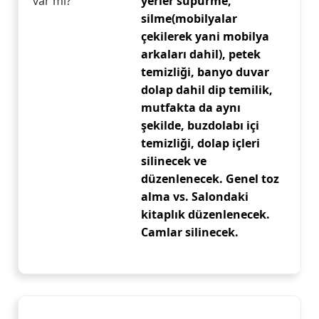
var mı?
yerler süpürme,
silme(mobilyalar
çekilerek yani mobilya
arkaları dahil), petek
temizliği, banyo duvar
dolap dahil dip temilik,
mutfakta da aynı
şekilde, buzdolabı içi
temizliği, dolap içleri
silinecek ve
düzenlenecek. Genel toz
alma vs. Salondaki
kitaplık düzenlenecek.
Camlar silinecek.