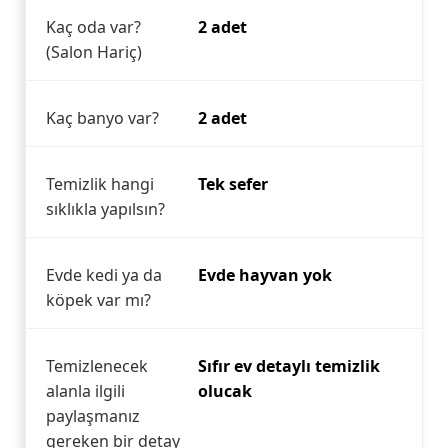
Kaç oda var?
2 adet
(Salon Hariç)
Kaç banyo var?
2 adet
Temizlik hangi
Tek sefer
sıklıkla yapılsın?
Evde kedi ya da
Evde hayvan yok
köpek var mı?
Temizlenecek
Sıfır ev detaylı temizlik
alanla ilgili
olucak
paylaşmanız
gereken bir detay