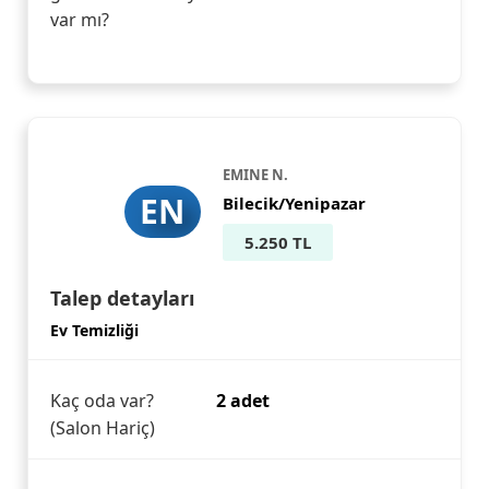
var mı?
EMINE N.
EN
Bilecik/Yenipazar
5.250 TL
Talep detayları
Ev Temizliği
Kaç oda var?
2 adet
(Salon Hariç)