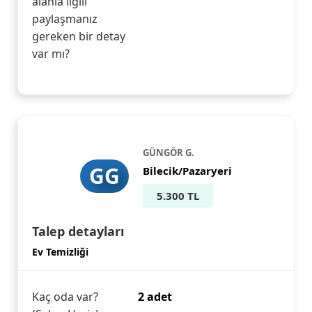
alanla ilgili
paylaşmanız
gereken bir detay
var mı?
GÜNGÖR G.
GG
Bilecik/Pazaryeri
5.300 TL
Talep detayları
Ev Temizliği
Kaç oda var?
2 adet