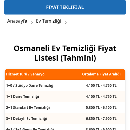
FİYAT TEKLİFİ AL
Anasayfa
Ev Temizliği
Osmaneli Ev Temizliği Fiyat
Listesi (Tahmini)
Hizmet Türü / Senaryo
Ortalama Fiyat Aralığı
1+0 / Stüdyo Daire Temizliği
4.100 TL - 4.750 TL
1+1 Daire Temizliği
4.100 TL - 4.750 TL
2+1 Standart Ev Temizliği
5.300 TL - 6.100 TL
3+1 Detaylı Ev Temizliği
6.850 TL - 7.900 TL
4+1 / 3+2 Geniş Ev Temizliği
8.600 TL - 9.900 TL