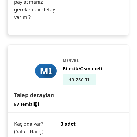
paylaşmanız
gereken bir detay
var mı?
MERVE I.
MI
Bilecik/Osmaneli
13.750 TL
Talep detayları
Ev Temizliği
Kaç oda var?
3 adet
(Salon Hariç)