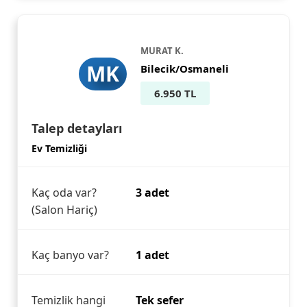
MURAT K.
MK
Bilecik/Osmaneli
6.950 TL
Talep detayları
Ev Temizliği
Kaç oda var?
3 adet
(Salon Hariç)
Kaç banyo var?
1 adet
Temizlik hangi
Tek sefer