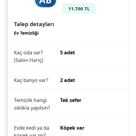
11.700 TL
Talep detayları
Ev Temizliği
Kaç oda var?
5 adet
(Salon Hariç)
Kaç banyo var?
2 adet
Temizlik hangi
Tek sefer
sıklıkla yapılsın?
Evde kedi ya da
Köpek var
köpek var mı?