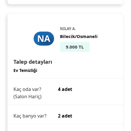
NILAY A.
NA
Bilecik/Osmaneli
9.000 TL
Talep detayları
Ev Temizliği
Kaç oda var?
4 adet
(Salon Hariç)
Kaç banyo var?
2 adet