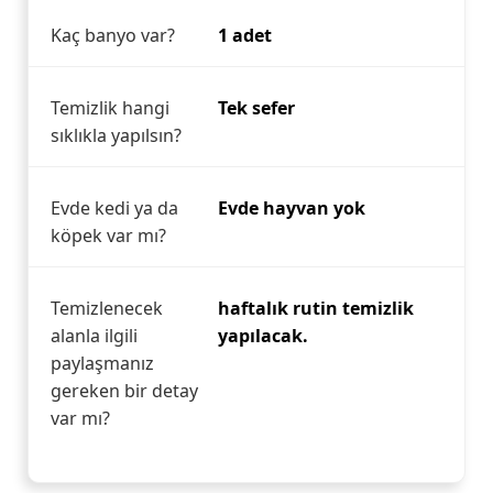
Kaç banyo var?
1 adet
Temizlik hangi
Tek sefer
sıklıkla yapılsın?
Evde kedi ya da
Evde hayvan yok
köpek var mı?
Temizlenecek
haftalık rutin temizlik
alanla ilgili
yapılacak.
paylaşmanız
gereken bir detay
var mı?