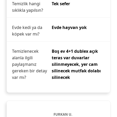
Temizlik hangi
Tek sefer
sıklıkla yapılsın?
Evde kedi ya da
Evde hayvan yok
köpek var mı?
Temizlenecek
Boş ev 4+1 dublex açık
alanla ilgili
teras var duvarlar
paylaşmanız
silinmeyecek, yer cam
gereken bir detay
silinecek mutfak dolabı
var mı?
silinecek
FURKAN U.