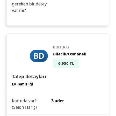
gereken bir detay
var mı?
BIHTER D.
BD
Bilecik/Osmaneli
6.950 TL
Talep detayları
Ev Temizliği
Kaç oda var?
3 adet
(Salon Hariç)