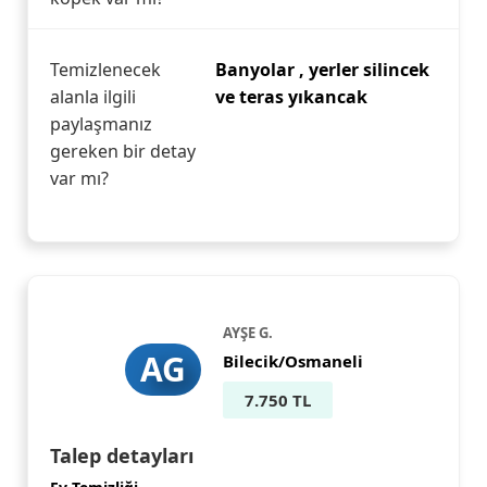
Temizlenecek
Banyolar , yerler silincek
alanla ilgili
ve teras yıkancak
paylaşmanız
gereken bir detay
var mı?
AYŞE G.
AG
Bilecik/Osmaneli
7.750 TL
Talep detayları