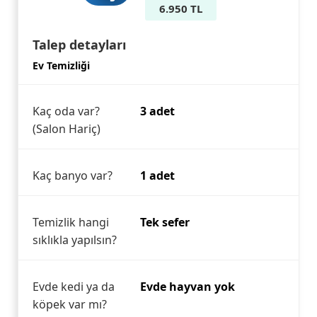
6.950 TL
Talep detayları
Ev Temizliği
Kaç oda var?
3 adet
(Salon Hariç)
Kaç banyo var?
1 adet
Temizlik hangi
Tek sefer
sıklıkla yapılsın?
Evde kedi ya da
Evde hayvan yok
köpek var mı?