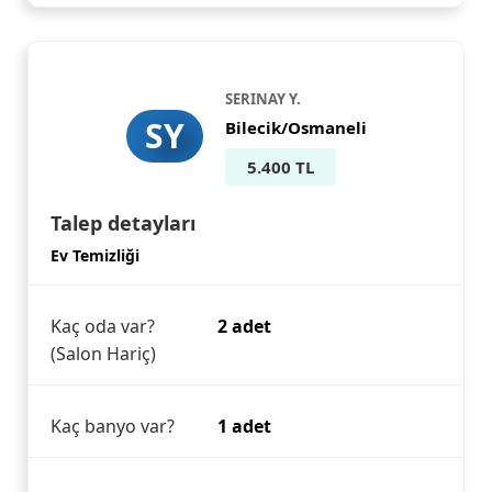
SERINAY Y.
SY
Bilecik/Osmaneli
5.400 TL
Talep detayları
Ev Temizliği
Kaç oda var?
2 adet
(Salon Hariç)
Kaç banyo var?
1 adet