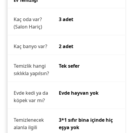
Ev Temizliği
Kaç oda var?
3 adet
(Salon Hariç)
Kaç banyo var?
2 adet
Temizlik hangi
Tek sefer
sıklıkla yapılsın?
Evde kedi ya da
Evde hayvan yok
köpek var mı?
Temizlenecek
3*1 sıfır bina içinde hiç
alanla ilgili
eşya yok