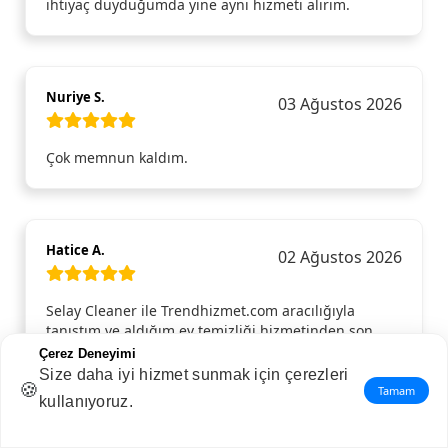
ihtiyaç duyduğumda yine aynı hizmeti alırım.
Nuriye S.
03 Ağustos 2026
Çok memnun kaldım.
Hatice A.
02 Ağustos 2026
Selay Cleaner ile Trendhizmet.com aracılığıyla
tanıştım ve aldığım ev temizliği hizmetinden son
derece memnun kaldım. Ekip hem güler yüzlü hem
Çerez Deneyimi
de çok profesyoneldi. En ince detayları bile gözden
Size daha iyi hizmet sunmak için çerezleri
🍪
kaçırmadan evi baştan aşağı temizlediler. Evin her
Tamam
kullanıyoruz.
köşesi ışıl ışıl oldu, özellikle mutfak ve banyodaki
temizlikleri takdire şayandı. Böyle kaliteli bir hizmet