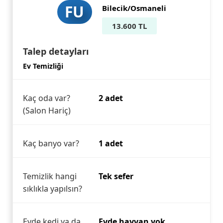
FU
Bilecik/Osmaneli
13.600 TL
Talep detayları
Ev Temizliği
Kaç oda var?
2 adet
(Salon Hariç)
Kaç banyo var?
1 adet
Temizlik hangi
Tek sefer
sıklıkla yapılsın?
Evde kedi ya da
Evde hayvan yok