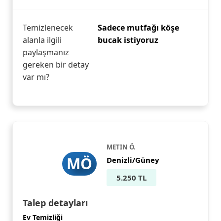
Temizlenecek
Sadece mutfağı köşe
alanla ilgili
bucak istiyoruz
paylaşmanız
gereken bir detay
var mı?
METIN Ö.
MÖ
Denizli/Güney
5.250 TL
Talep detayları
Ev Temizliği