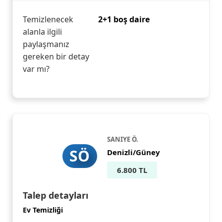
Temizlenecek
2+1 boş daire
alanla ilgili
paylaşmanız
gereken bir detay
var mı?
SANIYE Ö.
SÖ
Denizli/Güney
6.800 TL
Talep detayları
Ev Temizliği