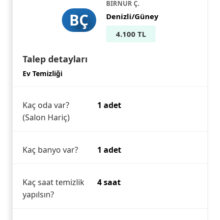
BIRNUR Ç.
BÇ
Denizli/Güney
4.100 TL
Talep detayları
Ev Temizliği
Kaç oda var?
1 adet
(Salon Hariç)
Kaç banyo var?
1 adet
Kaç saat temizlik
4 saat
yapılsın?