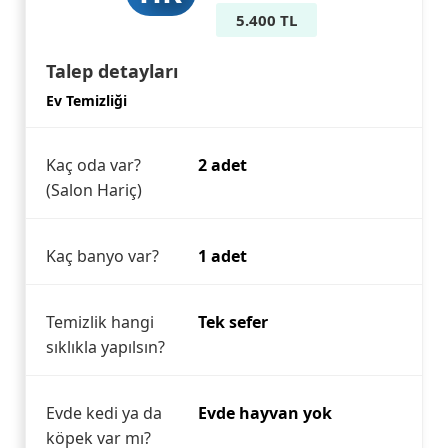
5.400 TL
Talep detayları
Ev Temizliği
Kaç oda var?
2 adet
(Salon Hariç)
Kaç banyo var?
1 adet
Temizlik hangi
Tek sefer
sıklıkla yapılsın?
Evde kedi ya da
Evde hayvan yok
köpek var mı?