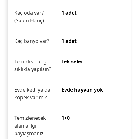
Kaç oda var?
1 adet
(Salon Hariç)
Kaç banyo var?
1 adet
Temizlik hangi
Tek sefer
sıklıkla yapılsın?
Evde kedi ya da
Evde hayvan yok
köpek var mı?
Temizlenecek
1+0
alanla ilgili
paylaşmanız