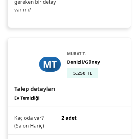
gereken bir detay
var mı?
MURAT T.
MT
Denizli/Güney
5.250 TL
Talep detayları
Ev Temizliği
Kaç oda var?
2 adet
(Salon Hariç)