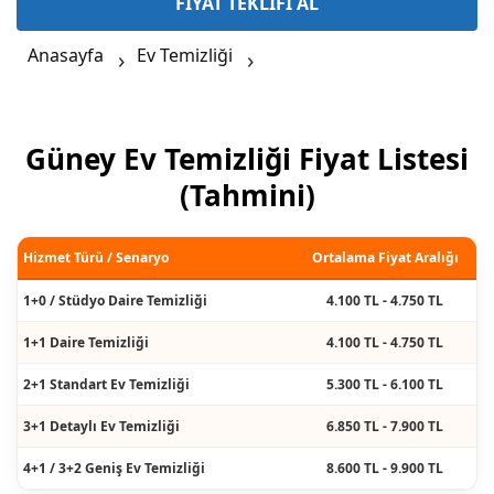
FİYAT TEKLİFİ AL
Anasayfa
Ev Temizliği
Güney Ev Temizliği Fiyat Listesi
(Tahmini)
Hizmet Türü / Senaryo
Ortalama Fiyat Aralığı
1+0 / Stüdyo Daire Temizliği
4.100 TL - 4.750 TL
1+1 Daire Temizliği
4.100 TL - 4.750 TL
2+1 Standart Ev Temizliği
5.300 TL - 6.100 TL
3+1 Detaylı Ev Temizliği
6.850 TL - 7.900 TL
4+1 / 3+2 Geniş Ev Temizliği
8.600 TL - 9.900 TL