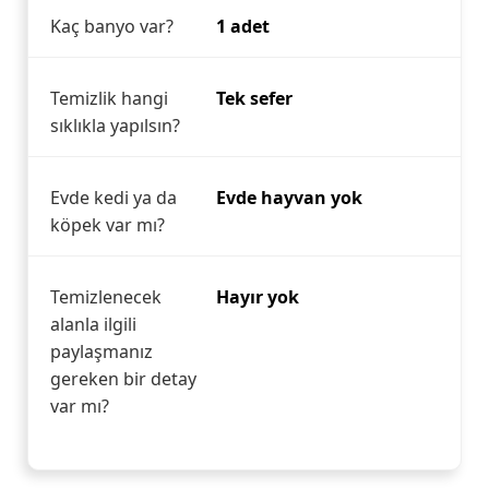
Kaç banyo var?
1 adet
Temizlik hangi
Tek sefer
sıklıkla yapılsın?
Evde kedi ya da
Evde hayvan yok
köpek var mı?
Temizlenecek
Hayır yok
alanla ilgili
paylaşmanız
gereken bir detay
var mı?