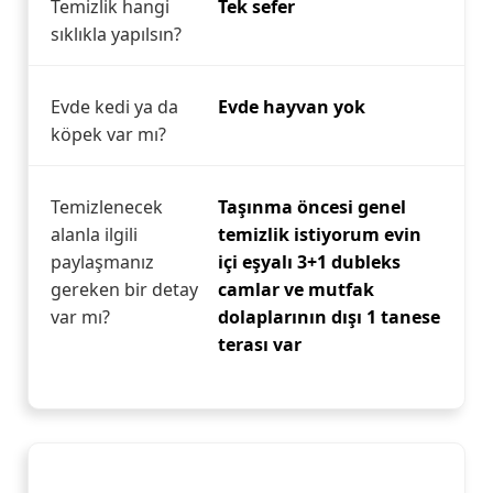
Temizlik hangi
Tek sefer
sıklıkla yapılsın?
Evde kedi ya da
Evde hayvan yok
köpek var mı?
Temizlenecek
Taşınma öncesi genel
alanla ilgili
temizlik istiyorum evin
paylaşmanız
içi eşyalı 3+1 dubleks
gereken bir detay
camlar ve mutfak
var mı?
dolaplarının dışı 1 tanese
terası var