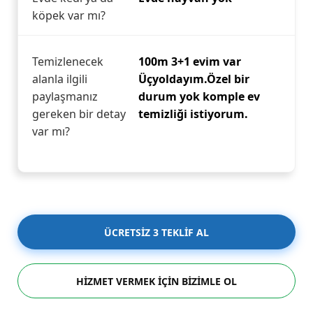
köpek var mı?
Temizlenecek
100m 3+1 evim var
alanla ilgili
Üçyoldayım.Özel bir
paylaşmanız
durum yok komple ev
gereken bir detay
temizliği istiyorum.
var mı?
ÜCRETSİZ 3 TEKLİF AL
HİZMET VERMEK İÇİN BİZİMLE OL