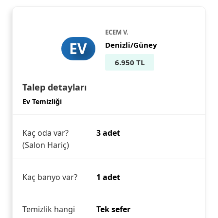
ECEM V.
EV
Denizli/Güney
6.950 TL
Talep detayları
Ev Temizliği
Kaç oda var?
3 adet
(Salon Hariç)
Kaç banyo var?
1 adet
Temizlik hangi
Tek sefer