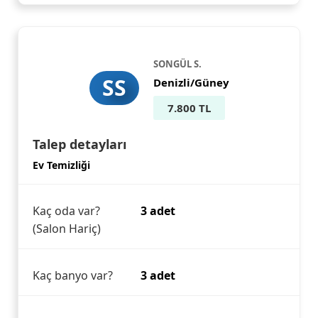
SONGÜL S.
SS
Denizli/Güney
7.800 TL
Talep detayları
Ev Temizliği
Kaç oda var?
3 adet
(Salon Hariç)
Kaç banyo var?
3 adet