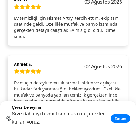
03 Ağustos 2026
Ev temizliği için Hizmet Artı’yı tercih ettim, ekip tam
saatinde geldi. Özellikle mutfak ve banyo kısmında
gerçekten detaylı çalıştılar. Ev mis gibi oldu, içime
sindi.
Ahmet E.
02 Ağustos 2026
Evim için detaylı temizlik hizmeti aldım ve açıkçası
bu kadar fark yaratacağını beklemiyordum. Özellikle
mutfak ve banyoda yapılan temizlik gerçekten ince
ince yapılmıştı; normalde gözden kaçan köşeler bile
pırıl pırıldı. Camlar, dolap içleri, kapı kenarları…
Çerez Deneyimi
Hepsi tertemizdi. Gelen ekip hem güler yüzlüydü
Size daha iyi hizmet sunmak için çerezleri
🍪
hem de işini aceleye getirmeden, özenle yaptı.
Tamam
kullanıyoruz.
Temizlik bittikten sonra evde ferahlık hissi resmen
değişti. Gönül rahatlığıyla tavsiye ederim, tekrar