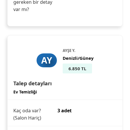
gereken bir detay
var mı?
AYŞE Y.
AY
Denizli/Güney
6.850 TL
Talep detayları
Ev Temizliği
Kaç oda var?
3 adet
(Salon Hariç)