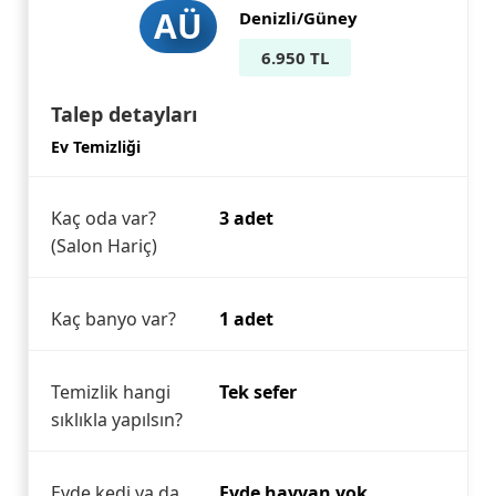
AÜ
Denizli/Güney
6.950 TL
Talep detayları
Ev Temizliği
Kaç oda var?
3 adet
(Salon Hariç)
Kaç banyo var?
1 adet
Temizlik hangi
Tek sefer
sıklıkla yapılsın?
Evde kedi ya da
Evde hayvan yok