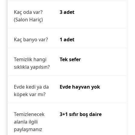
Kaç oda var?
3 adet
(Salon Hariç)
Kaç banyo var?
1 adet
Temizlik hangi
Tek sefer
sıklıkla yapılsın?
Evde kedi ya da
Evde hayvan yok
köpek var mı?
Temizlenecek
3+1 sıfır boş daire
alanla ilgili
paylaşmanız