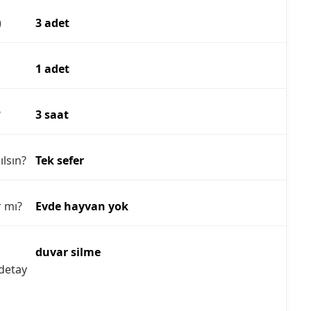
)
3 adet
1 adet
?
3 saat
ılsın?
Tek sefer
r mı?
Evde hayvan yok
duvar silme
detay