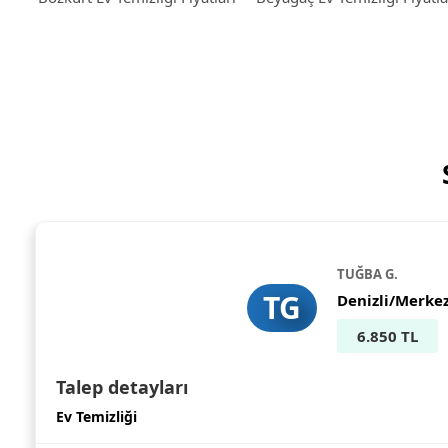
TUĞBA G.
TG
Denizli/Merke
6.850 TL
Talep detayları
Ev Temizliği