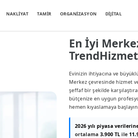
NAKLİYAT
TAMİR
ORGANİZASYON
DİJİTAL
En İyi Merkez
TrendHizmet.
Evinizin ihtiyacına ve büyük
Merkez çevresinde hizmet vere
şeffaf bir şekilde karşılaştır
bütçenize en uygun profesyon
hemen kıyaslamaya başlayın
2026 yılı piyasa verilerin
ortalama
3.900 TL
ile
11.