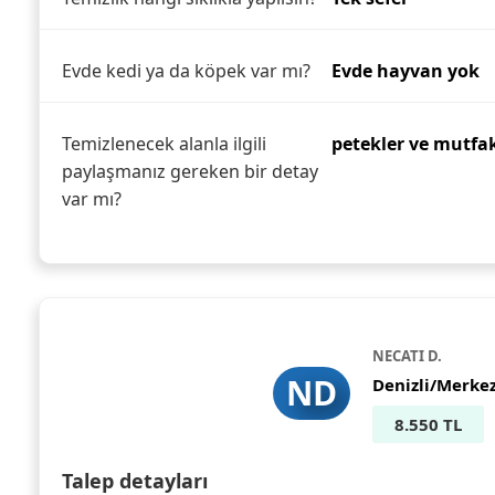
Evde kedi ya da köpek var mı?
Evde hayvan yok
Temizlenecek alanla ilgili
petekler ve mutfak 
paylaşmanız gereken bir detay
var mı?
NECATI D.
ND
Denizli/Merke
8.550 TL
Talep detayları