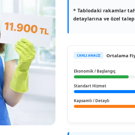
* Tablodaki rakamlar tah
detaylarına ve özel talepl
Ortalama Fiy
CANLI ANALİZ
Ekonomik / Başlangıç
Standart Hizmet
Kapsamlı / Detaylı