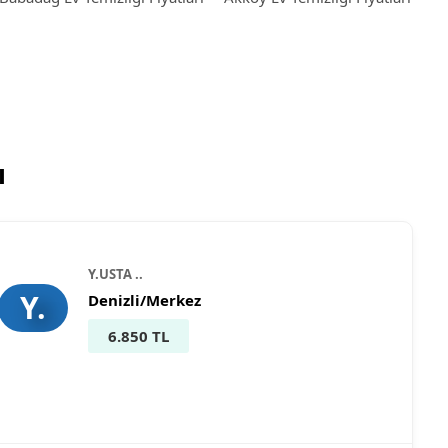
ı
Y.USTA ..
Y.
Denizli/Merkez
6.850 TL