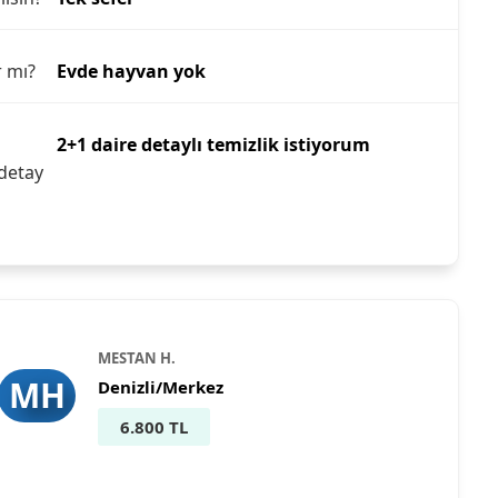
r mı?
Evde hayvan yok
2+1 daire detaylı temizlik istiyorum
detay
MESTAN H.
MH
Denizli/Merkez
6.800 TL