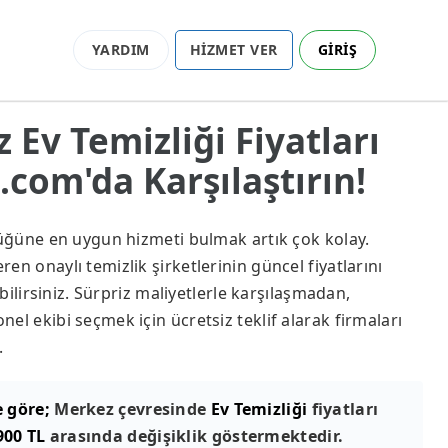
YARDIM
HİZMET VER
GİRİŞ
 Ev Temizliği Fiyatları
com'da Karşılaştırın!
lüğüne en uygun hizmeti bulmak artık çok kolay.
n onaylı temizlik şirketlerinin güncel fiyatlarını
abilirsiniz. Sürpriz maliyetlerle karşılaşmadan,
el ekibi seçmek için ücretsiz teklif alarak firmaları
.
e göre;
Merkez çevresinde
Ev Temizliği
fiyatları
900 TL
arasında değişiklik göstermektedir.