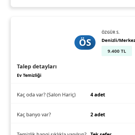
ÖZGÜR S.
ÖS
Denizli/Merke
9.400 TL
Talep detayları
Ev Temizliği
Kaç oda var? (Salon Hariç)
4 adet
Kaç banyo var?
2 adet
Temizlik hangi sıklıkla yapılsın?
Tek sefer