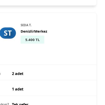
SEDA T.
ST
Denizli/Merkez
5.400 TL
)
2 adet
1 adet
ılsın?
Tek sefer