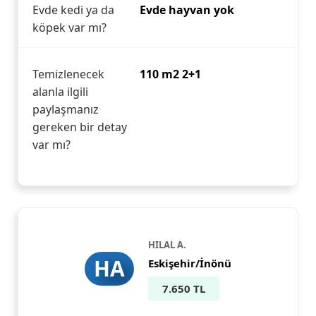
Evde kedi ya da
Evde hayvan yok
köpek var mı?
Temizlenecek
110 m2 2+1
alanla ilgili
paylaşmanız
gereken bir detay
var mı?
HILAL A.
HA
Eskişehir/İnönü
7.650 TL