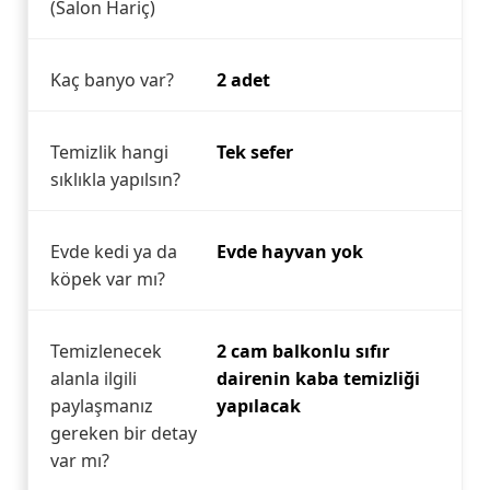
(Salon Hariç)
Kaç banyo var?
2 adet
Temizlik hangi
Tek sefer
sıklıkla yapılsın?
Evde kedi ya da
Evde hayvan yok
köpek var mı?
Temizlenecek
2 cam balkonlu sıfır
alanla ilgili
dairenin kaba temizliği
paylaşmanız
yapılacak
gereken bir detay
var mı?