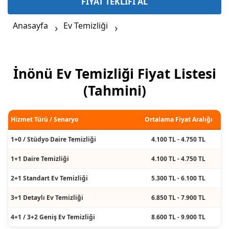
FİYAT TEKLİFİ AL
Anasayfa
Ev Temizliği
İnönü Ev Temizliği Fiyat Listesi
(Tahmini)
Hizmet Türü / Senaryo
Ortalama Fiyat Aralığı
1+0 / Stüdyo Daire Temizliği
4.100 TL - 4.750 TL
1+1 Daire Temizliği
4.100 TL - 4.750 TL
2+1 Standart Ev Temizliği
5.300 TL - 6.100 TL
3+1 Detaylı Ev Temizliği
6.850 TL - 7.900 TL
4+1 / 3+2 Geniş Ev Temizliği
8.600 TL - 9.900 TL