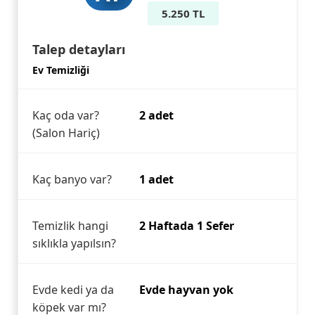
5.250 TL
Talep detayları
Ev Temizliği
Kaç oda var?
2 adet
(Salon Hariç)
Kaç banyo var?
1 adet
Temizlik hangi
2 Haftada 1 Sefer
sıklıkla yapılsın?
Evde kedi ya da
Evde hayvan yok
köpek var mı?