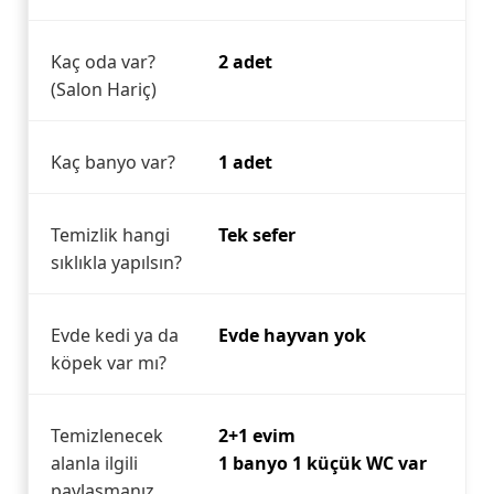
Kaç oda var?
2 adet
(Salon Hariç)
Kaç banyo var?
1 adet
Temizlik hangi
Tek sefer
sıklıkla yapılsın?
Evde kedi ya da
Evde hayvan yok
köpek var mı?
Temizlenecek
2+1 evim
alanla ilgili
1 banyo 1 küçük WC var
paylaşmanız