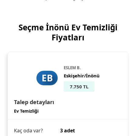
Seçme İnönü Ev Temizliği
Fiyatları
ESLEM B.
EB
Eskişehir/İnönü
7.750 TL
Talep detayları
Ev Temizliği
Kaç oda var?
3 adet