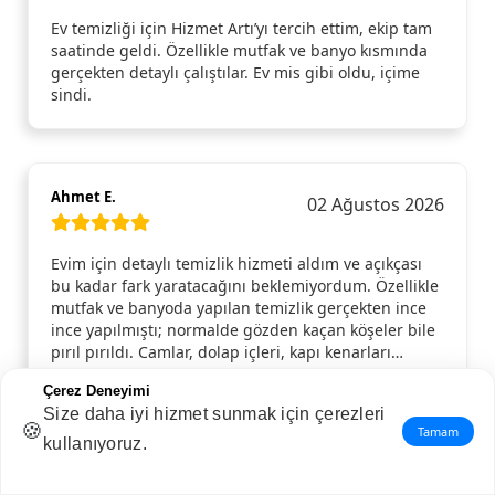
Ev temizliği için Hizmet Artı’yı tercih ettim, ekip tam
saatinde geldi. Özellikle mutfak ve banyo kısmında
gerçekten detaylı çalıştılar. Ev mis gibi oldu, içime
sindi.
Ahmet E.
02 Ağustos 2026
Evim için detaylı temizlik hizmeti aldım ve açıkçası
bu kadar fark yaratacağını beklemiyordum. Özellikle
mutfak ve banyoda yapılan temizlik gerçekten ince
ince yapılmıştı; normalde gözden kaçan köşeler bile
pırıl pırıldı. Camlar, dolap içleri, kapı kenarları…
Hepsi tertemizdi. Gelen ekip hem güler yüzlüydü
Çerez Deneyimi
hem de işini aceleye getirmeden, özenle yaptı.
Size daha iyi hizmet sunmak için çerezleri
Temizlik bittikten sonra evde ferahlık hissi resmen
🍪
Tamam
değişti. Gönül rahatlığıyla tavsiye ederim, tekrar
kullanıyoruz.
ihtiyaç duyduğumda yine aynı hizmeti alırım.