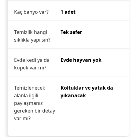
Kaç banyo var?
1 adet
Temizlik hangi
Tek sefer
sıklıkla yapılsın?
Evde kedi ya da
Evde hayvan yok
köpek var mı?
Temizlenecek
Koltuklar ve yatak da
alanla ilgili
yıkanacak
paylaşmanız
gereken bir detay
var mı?