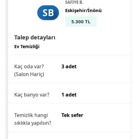
SAFIYE B.
SB
Eskişehir/İnönü
5.300 TL
Talep detayları
Ev Temizliği
Kaç oda var?
3 adet
(Salon Hariç)
Kaç banyo var?
1 adet
Temizlik hangi
Tek sefer
sıklıkla yapılsın?