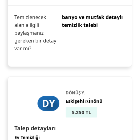
Temizlenecek
banyo ve mutfak detaylı
alanla ilgili
temizlik talebi
paylaşmanız
gereken bir detay
var mı?
DÖNÜŞ Y.
DY
Eskişehir/İnönü
5.250 TL
Talep detayları
Ev Temizliği