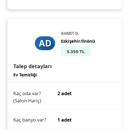
AHMET D.
AD
Eskişehir/İnönü
5.350 TL
Talep detayları
Ev Temizliği
Kaç oda var?
2 adet
(Salon Hariç)
Kaç banyo var?
1 adet