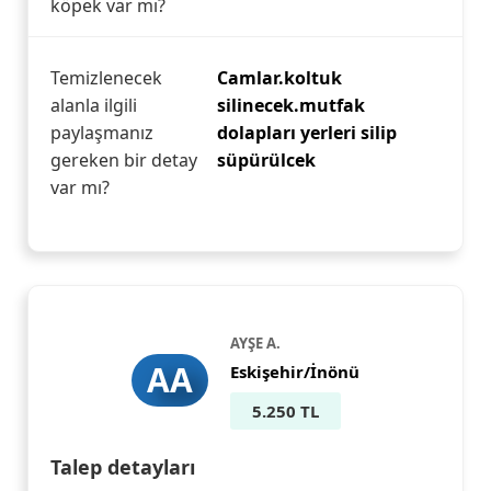
köpek var mı?
Temizlenecek
Camlar.koltuk
alanla ilgili
silinecek.mutfak
paylaşmanız
dolapları yerleri silip
gereken bir detay
süpürülcek
var mı?
AYŞE A.
AA
Eskişehir/İnönü
5.250 TL
Talep detayları