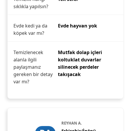
sıklıkla yapılsın?
Evde kedi ya da
Evde hayvan yok
köpek var mı?
Temizlenecek
Mutfak dolap içleri
alanla ilgili
koltuklat duvarlar
paylaşmanız
silinecek perdeler
gereken bir detay
takışacak
var mı?
REYHAN A.
Eskişehir/İnönü