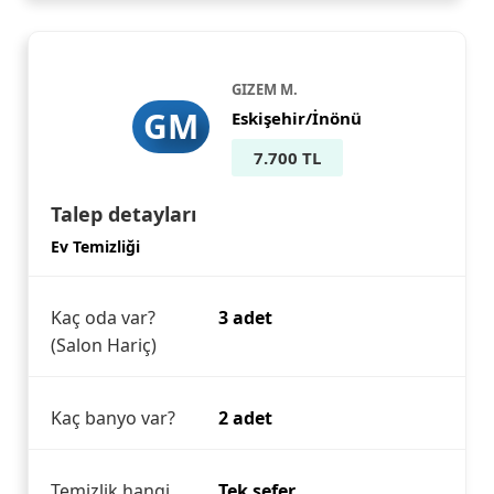
GIZEM M.
GM
Eskişehir/İnönü
7.700 TL
Talep detayları
Ev Temizliği
Kaç oda var?
3 adet
(Salon Hariç)
Kaç banyo var?
2 adet
Temizlik hangi
Tek sefer