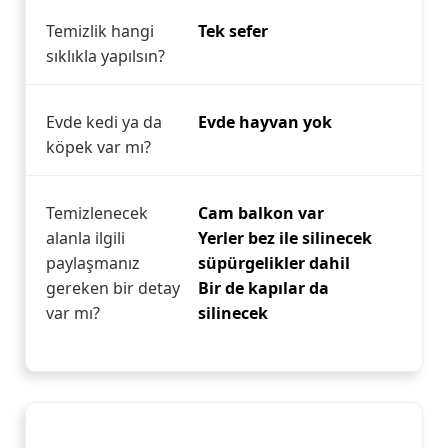
Temizlik hangi
Tek sefer
sıklıkla yapılsın?
Evde kedi ya da
Evde hayvan yok
köpek var mı?
Temizlenecek
Cam balkon var
alanla ilgili
Yerler bez ile silinecek
paylaşmanız
süpürgelikler dahil
gereken bir detay
Bir de kapılar da
var mı?
silinecek