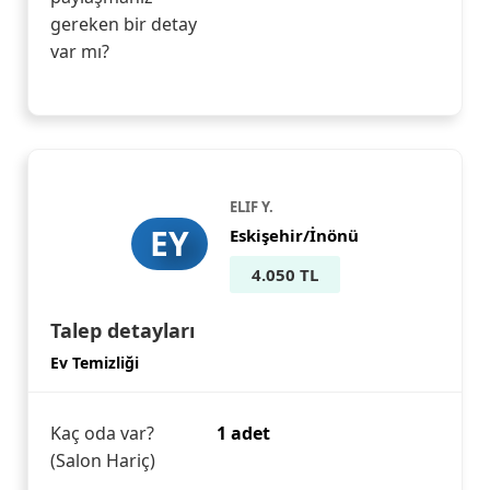
gereken bir detay
var mı?
ELIF Y.
EY
Eskişehir/İnönü
4.050 TL
Talep detayları
Ev Temizliği
Kaç oda var?
1 adet
(Salon Hariç)