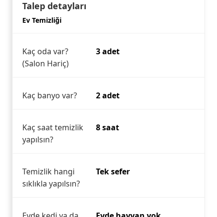
Talep detayları
Ev Temizliği
Kaç oda var?
3 adet
(Salon Hariç)
Kaç banyo var?
2 adet
Kaç saat temizlik
8 saat
yapılsın?
Temizlik hangi
Tek sefer
sıklıkla yapılsın?
Evde kedi ya da
Evde hayvan yok