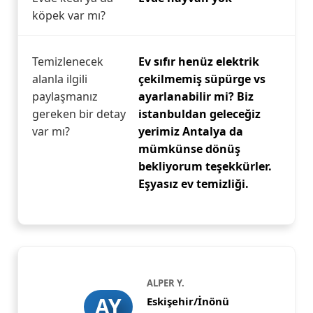
köpek var mı?
Temizlenecek
Ev sıfır henüz elektrik
alanla ilgili
çekilmemiş süpürge vs
paylaşmanız
ayarlanabilir mi? Biz
gereken bir detay
istanbuldan geleceğiz
var mı?
yerimiz Antalya da
mümkünse dönüş
bekliyorum teşekkürler.
Eşyasız ev temizliği.
ALPER Y.
AY
Eskişehir/İnönü