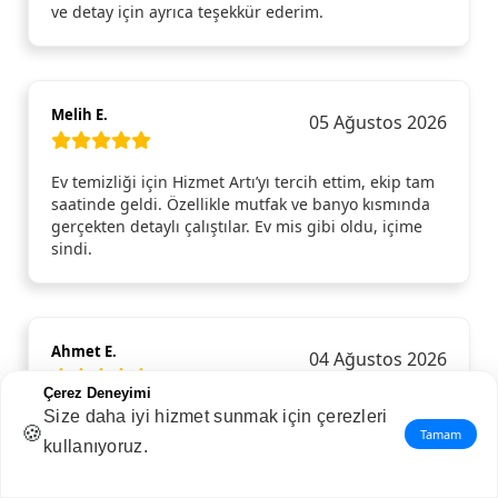
ve detay için ayrıca teşekkür ederim.
Melih E.
05 Ağustos 2026
Ev temizliği için Hizmet Artı’yı tercih ettim, ekip tam
saatinde geldi. Özellikle mutfak ve banyo kısmında
gerçekten detaylı çalıştılar. Ev mis gibi oldu, içime
sindi.
Ahmet E.
04 Ağustos 2026
Çerez Deneyimi
Size daha iyi hizmet sunmak için çerezleri
Evim için detaylı temizlik hizmeti aldım ve açıkçası
🍪
Tamam
bu kadar fark yaratacağını beklemiyordum. Özellikle
kullanıyoruz.
mutfak ve banyoda yapılan temizlik gerçekten ince
ince yapılmıştı; normalde gözden kaçan köşeler bile