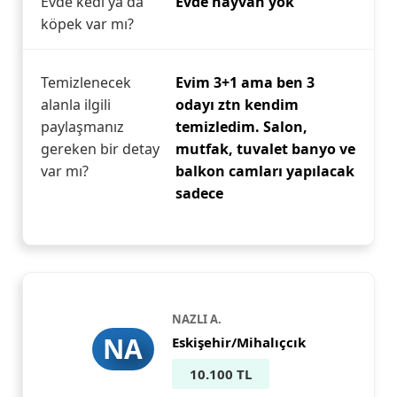
Evde kedi ya da
Evde hayvan yok
köpek var mı?
Temizlenecek
Evim 3+1 ama ben 3
alanla ilgili
odayı ztn kendim
paylaşmanız
temizledim. Salon,
gereken bir detay
mutfak, tuvalet banyo ve
var mı?
balkon camları yapılacak
sadece
NAZLI A.
NA
Eskişehir/Mihalıçcık
10.100 TL