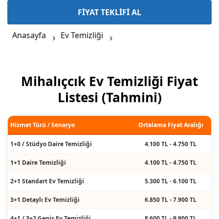
FİYAT TEKLİFİ AL
Anasayfa
Ev Temizliği
Mihalıçcık Ev Temizliği Fiyat
Listesi (Tahmini)
Hizmet Türü / Senaryo
Ortalama Fiyat Aralığı
1+0 / Stüdyo Daire Temizliği
4.100 TL - 4.750 TL
1+1 Daire Temizliği
4.100 TL - 4.750 TL
2+1 Standart Ev Temizliği
5.300 TL - 6.100 TL
3+1 Detaylı Ev Temizliği
6.850 TL - 7.900 TL
4+1 / 3+2 Geniş Ev Temizliği
8.600 TL - 9.900 TL