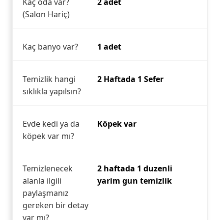
Kaç oda var?
2 adet
(Salon Hariç)
Kaç banyo var?
1 adet
Temizlik hangi
2 Haftada 1 Sefer
sıklıkla yapılsın?
Evde kedi ya da
Köpek var
köpek var mı?
Temizlenecek
2 haftada 1 duzenli
alanla ilgili
yarim gun temizlik
paylaşmanız
gereken bir detay
var mı?