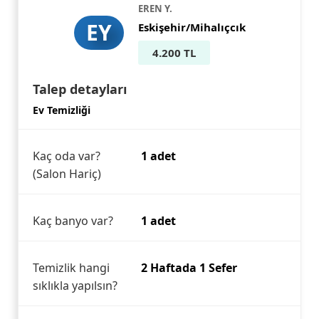
EREN Y.
EY
Eskişehir/Mihalıçcık
4.200 TL
Talep detayları
Ev Temizliği
Kaç oda var?
1 adet
(Salon Hariç)
Kaç banyo var?
1 adet
Temizlik hangi
2 Haftada 1 Sefer
sıklıkla yapılsın?