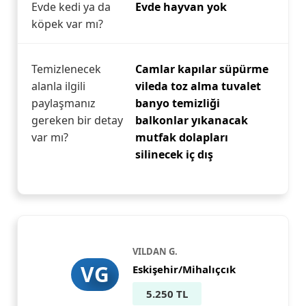
Evde kedi ya da
Evde hayvan yok
köpek var mı?
Temizlenecek
Camlar kapılar süpürme
alanla ilgili
vileda toz alma tuvalet
paylaşmanız
banyo temizliği
gereken bir detay
balkonlar yıkanacak
var mı?
mutfak dolapları
silinecek iç dış
VILDAN G.
VG
Eskişehir/Mihalıçcık
5.250 TL