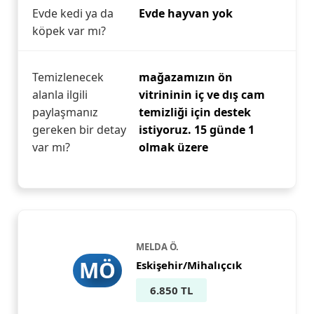
Evde kedi ya da
Evde hayvan yok
köpek var mı?
Temizlenecek
mağazamızın ön
alanla ilgili
vitrininin iç ve dış cam
paylaşmanız
temizliği için destek
gereken bir detay
istiyoruz. 15 günde 1
var mı?
olmak üzere
MELDA Ö.
MÖ
Eskişehir/Mihalıçcık
6.850 TL