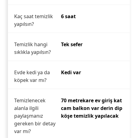
Kaç saat temizlik
6 saat
yapılsın?
Temizlik hangi
Tek sefer
sıklıkla yapılsın?
Evde kedi ya da
Kedi var
köpek var mı?
Temizlenecek
70 metrekare ev giriş kat
alanla ilgili
cam balkon var derin dip
paylaşmanız
köşe temizlik yapılacak
gereken bir detay
var mı?