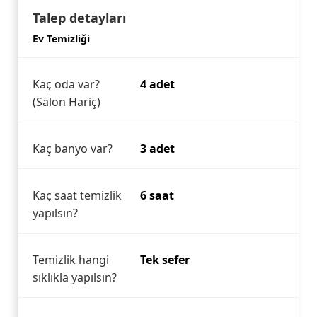
Talep detayları
Ev Temizliği
Kaç oda var?
4 adet
(Salon Hariç)
Kaç banyo var?
3 adet
Kaç saat temizlik
6 saat
yapılsın?
Temizlik hangi
Tek sefer
sıklıkla yapılsın?