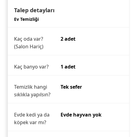
Talep detayları
Ev Temizliği
Kaç oda var?
2 adet
(Salon Hariç)
Kaç banyo var?
1 adet
Temizlik hangi
Tek sefer
sıklıkla yapılsın?
Evde kedi ya da
Evde hayvan yok
köpek var mı?