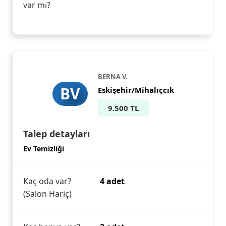
var mı?
BERNA V.
BV
Eskişehir/Mihalıçcık
9.500 TL
Talep detayları
Ev Temizliği
Kaç oda var?
4 adet
(Salon Hariç)