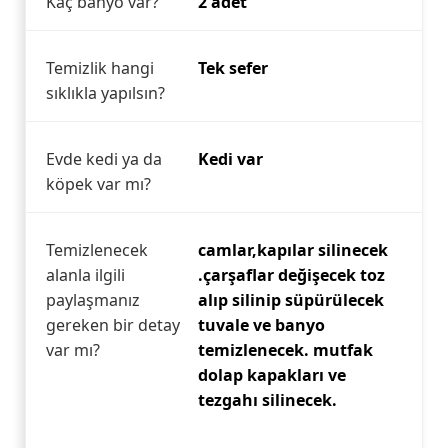
Kaç banyo var?
2 adet
Temizlik hangi
Tek sefer
sıklıkla yapılsın?
Evde kedi ya da
Kedi var
köpek var mı?
Temizlenecek
camlar,kapılar silinecek
alanla ilgili
.çarşaflar değişecek toz
paylaşmanız
alıp silinip süpürülecek
gereken bir detay
tuvale ve banyo
var mı?
temizlenecek. mutfak
dolap kapakları ve
tezgahı silinecek.