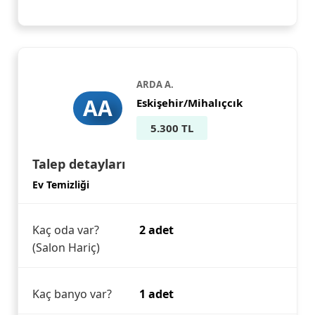
ARDA A.
AA
Eskişehir/Mihalıçcık
5.300 TL
Talep detayları
Ev Temizliği
Kaç oda var?
2 adet
(Salon Hariç)
Kaç banyo var?
1 adet