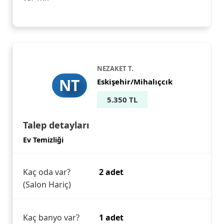
NEZAKET T.
NT
Eskişehir/Mihalıçcık
5.350 TL
Talep detayları
Ev Temizliği
Kaç oda var?
2 adet
(Salon Hariç)
Kaç banyo var?
1 adet