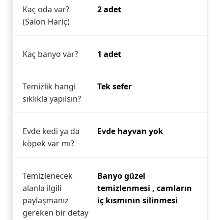
Kaç oda var?
2 adet
(Salon Hariç)
Kaç banyo var?
1 adet
Temizlik hangi
Tek sefer
sıklıkla yapılsın?
Evde kedi ya da
Evde hayvan yok
köpek var mı?
Temizlenecek
Banyo güzel
alanla ilgili
temizlenmesi , camların
paylaşmanız
iç kısmının silinmesi
gereken bir detay