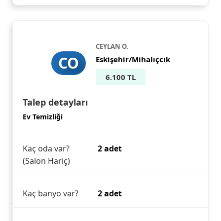
CEYLAN O.
CO
Eskişehir/Mihalıçcık
6.100 TL
Talep detayları
Ev Temizliği
Kaç oda var?
2 adet
(Salon Hariç)
Kaç banyo var?
2 adet