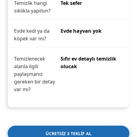
Temizlik hangi
Tek sefer
sıklıkla yapılsın?
Evde kedi ya da
Evde hayvan yok
köpek var mı?
Temizlenecek
Sıfır ev detaylı temizlik
alanla ilgili
olucak
paylaşmanız
gereken bir detay
var mı?
ÜCRETSİZ 3 TEKLİF AL