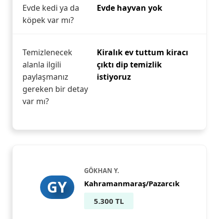
Evde kedi ya da
Evde hayvan yok
köpek var mı?
Temizlenecek
Kiralık ev tuttum kiracı
alanla ilgili
çıktı dip temizlik
paylaşmanız
istiyoruz
gereken bir detay
var mı?
GÖKHAN Y.
GY
Kahramanmaraş/Pazarcık
5.300 TL