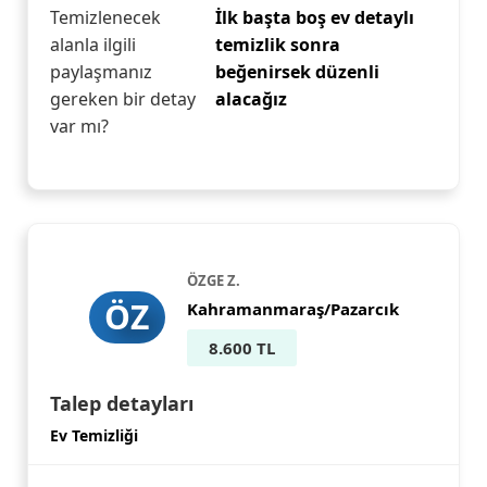
Temizlenecek
İlk başta boş ev detaylı
alanla ilgili
temizlik sonra
paylaşmanız
beğenirsek düzenli
gereken bir detay
alacağız
var mı?
ÖZGE Z.
ÖZ
Kahramanmaraş/Pazarcık
8.600 TL
Talep detayları
Ev Temizliği