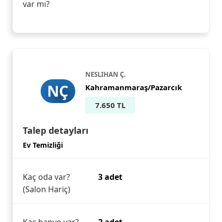
var mı?
NESLIHAN Ç.
NÇ
Kahramanmaraş/Pazarcık
7.650 TL
Talep detayları
Ev Temizliği
Kaç oda var?
3 adet
(Salon Hariç)