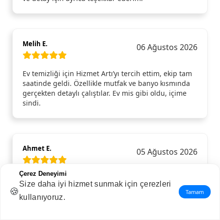
Melih E.
06 Ağustos 2026
Ev temizliği için Hizmet Artı’yı tercih ettim, ekip tam
saatinde geldi. Özellikle mutfak ve banyo kısmında
gerçekten detaylı çalıştılar. Ev mis gibi oldu, içime
sindi.
Ahmet E.
05 Ağustos 2026
Çerez Deneyimi
Evim için detaylı temizlik hizmeti aldım ve açıkçası
Size daha iyi hizmet sunmak için çerezleri
bu kadar fark yaratacağını beklemiyordum. Özellikle
🍪
Tamam
kullanıyoruz.
mutfak ve banyoda yapılan temizlik gerçekten ince
ince yapılmıştı; normalde gözden kaçan köşeler bile
pırıl pırıldı. Camlar, dolap içleri, kapı kenarları…