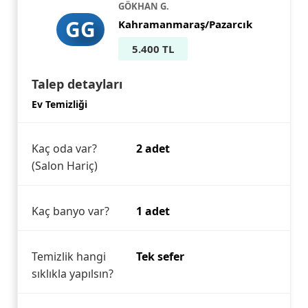
GÖKHAN G.
GG
Kahramanmaraş/Pazarcık
5.400 TL
Talep detayları
Ev Temizliği
Kaç oda var?
2 adet
(Salon Hariç)
Kaç banyo var?
1 adet
Temizlik hangi
Tek sefer
sıklıkla yapılsın?