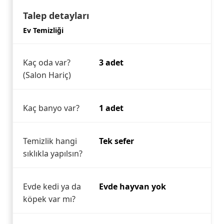
Talep detayları
Ev Temizliği
Kaç oda var?
3 adet
(Salon Hariç)
Kaç banyo var?
1 adet
Temizlik hangi
Tek sefer
sıklıkla yapılsın?
Evde kedi ya da
Evde hayvan yok
köpek var mı?