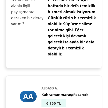
alanla ilgili
haftada bir defa temizlik
paylaşmanız
hizmeti almak istiyorum.
gereken bir detay
Günlük rütin bir temizlik
var mı?
olabilir. Süpürme silme
toz alma gibi. Eğer
gelecek kişi devamlı
gelecek ise ayda bir defa
detaylı bir temizlik
olabilir.
ASDASD A.
AA
Kahramanmaraş/Pazarcık
6.950 TL