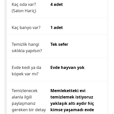
Kaç oda var?
4 adet
(Salon Hariç)
Kaç banyo var?
1 adet
Temizlik hangi
Tek sefer
sıklıkla yapılsın?
Evde kedi ya da
Evde hayvan yok
köpek var mı?
Temizlenecek
Memleketteki evi
alanla ilgili
temizlemek istiyoruz
paylaşmanız
yaklaşık altı aydır hiç
gereken bir detay
kimse yaşamadı evde