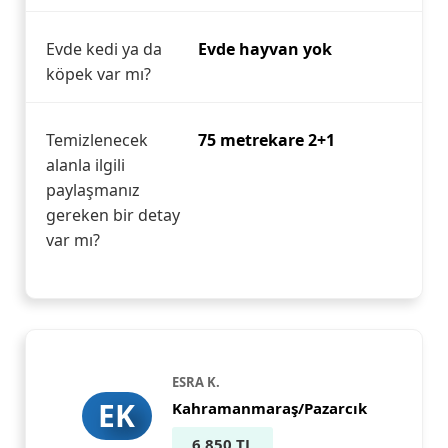
Evde kedi ya da
Evde hayvan yok
köpek var mı?
Temizlenecek
75 metrekare 2+1
alanla ilgili
paylaşmanız
gereken bir detay
var mı?
ESRA K.
EK
Kahramanmaraş/Pazarcık
6.850 TL