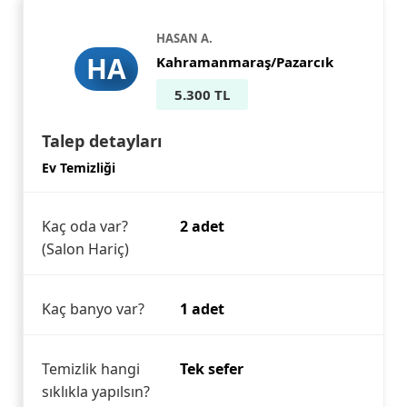
HASAN A.
HA
Kahramanmaraş/Pazarcık
5.300 TL
Talep detayları
Ev Temizliği
Kaç oda var?
2 adet
(Salon Hariç)
Kaç banyo var?
1 adet
Temizlik hangi
Tek sefer
sıklıkla yapılsın?