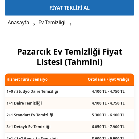
FİYAT TEKLİFİ AL
Anasayfa
Ev Temizliği
Pazarcık Ev Temizliği Fiyat
Listesi (Tahmini)
Hizmet Türü / Senaryo
Ortalama Fiyat Aralığı
1+0 / Stüdyo Daire Temizliği
4.100 TL - 4.750 TL
1+1 Daire Temizliği
4.100 TL - 4.750 TL
2+1 Standart Ev Temizliği
5.300 TL - 6.100 TL
3+1 Detaylı Ev Temizliği
6.850 TL - 7.900 TL
4+1 / 3+2 Geniş Ev Temizliği
8.600 TL - 9.900 TL