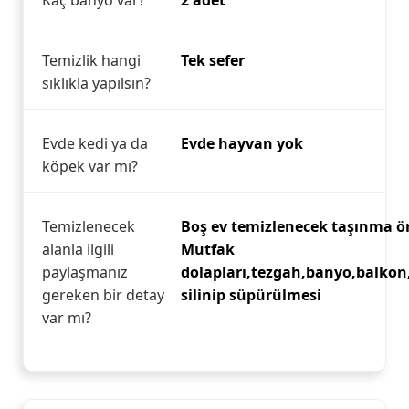
Kaç banyo var?
2 adet
Temizlik hangi
Tek sefer
sıklıkla yapılsın?
Evde kedi ya da
Evde hayvan yok
köpek var mı?
Temizlenecek
Boş ev temizlenecek taşınma ön
alanla ilgili
Mutfak
paylaşmanız
dolapları,tezgah,banyo,balkon
gereken bir detay
silinip süpürülmesi
var mı?