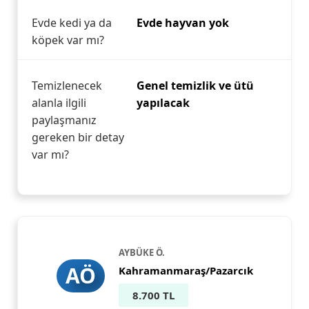
Evde kedi ya da
Evde hayvan yok
köpek var mı?
Temizlenecek
Genel temizlik ve ütü
alanla ilgili
yapılacak
paylaşmanız
gereken bir detay
var mı?
AYBÜKE Ö.
AÖ
Kahramanmaraş/Pazarcık
8.700 TL