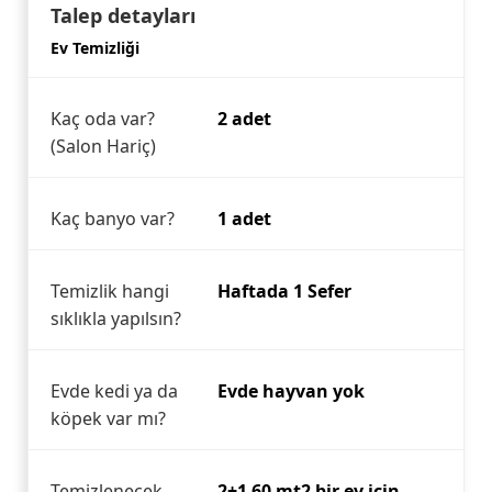
Talep detayları
Ev Temizliği
Kaç oda var?
2 adet
(Salon Hariç)
Kaç banyo var?
1 adet
Temizlik hangi
Haftada 1 Sefer
sıklıkla yapılsın?
Evde kedi ya da
Evde hayvan yok
köpek var mı?
Temizlenecek
2+1 60 mt2 bir ev için