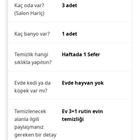
Kaç oda var?
3 adet
(Salon Hariç)
Kaç banyo var?
1 adet
Temizlik hangi
Haftada 1 Sefer
sıklıkla yapılsın?
Evde kedi ya da
Evde hayvan yok
köpek var mı?
Temizlenecek
Ev 3+1 rutin evin
alanla ilgili
temizliği
paylaşmanız
gereken bir detay