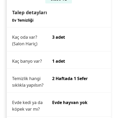
Talep detayları
Ev Temizliği
Kaç oda var?
3 adet
(Salon Hariç)
Kaç banyo var?
1 adet
Temizlik hangi
2 Haftada 1 Sefer
sıklıkla yapılsın?
Evde kedi ya da
Evde hayvan yok
köpek var mı?