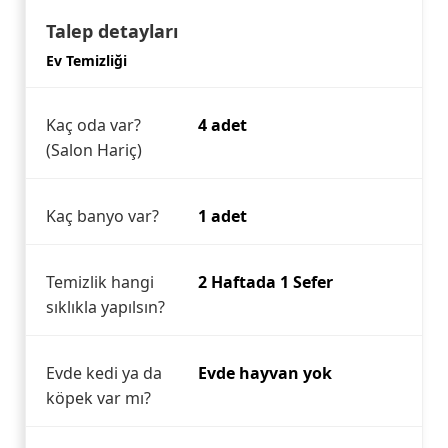
Talep detayları
Ev Temizliği
Kaç oda var?
4 adet
(Salon Hariç)
Kaç banyo var?
1 adet
Temizlik hangi
2 Haftada 1 Sefer
sıklıkla yapılsın?
Evde kedi ya da
Evde hayvan yok
köpek var mı?