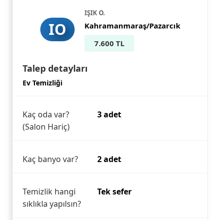
IŞIK O.
IO
Kahramanmaraş/Pazarcık
7.600 TL
Talep detayları
Ev Temizliği
Kaç oda var?
3 adet
(Salon Hariç)
Kaç banyo var?
2 adet
Temizlik hangi
Tek sefer
sıklıkla yapılsın?