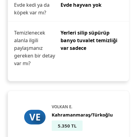
Evde kedi ya da
Evde hayvan yok
köpek var mı?
Temizlenecek
Yerleri silip süpürüp
alanla ilgili
banyo tuvalet temizliği
paylaşmanız
var sadece
gereken bir detay
var mı?
VOLKAN E.
VE
Kahramanmaraş/Türkoğlu
5.350 TL