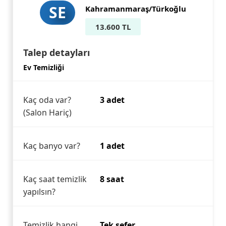
SE
Kahramanmaraş/Türkoğlu
13.600 TL
Talep detayları
Ev Temizliği
Kaç oda var?
3 adet
(Salon Hariç)
Kaç banyo var?
1 adet
Kaç saat temizlik
8 saat
yapılsın?
Temizlik hangi
Tek sefer