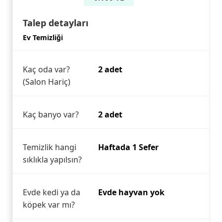
Talep detayları
Ev Temizliği
Kaç oda var?
2 adet
(Salon Hariç)
Kaç banyo var?
2 adet
Temizlik hangi
Haftada 1 Sefer
sıklıkla yapılsın?
Evde kedi ya da
Evde hayvan yok
köpek var mı?