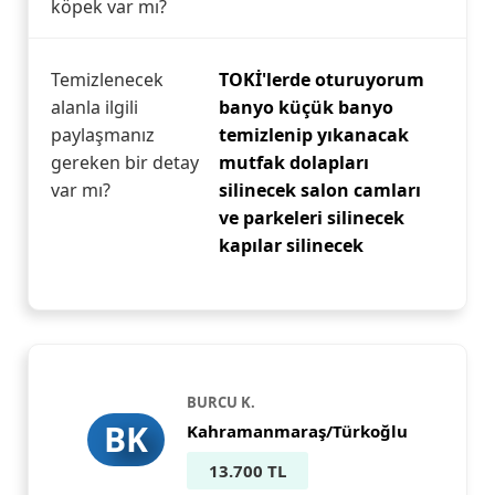
köpek var mı?
Temizlenecek
TOKİ'lerde oturuyorum
alanla ilgili
banyo küçük banyo
paylaşmanız
temizlenip yıkanacak
gereken bir detay
mutfak dolapları
var mı?
silinecek salon camları
ve parkeleri silinecek
kapılar silinecek
BURCU K.
BK
Kahramanmaraş/Türkoğlu
13.700 TL