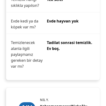
sıklıkla yapılsın?
Evde kedi ya da
Evde hayvan yok
köpek var mı?
Temizlenecek
Tadilat sonrasi temizlik.
alanla ilgili
Ev boş.
paylaşmanız
gereken bir detay
var mı?
NIL Y.