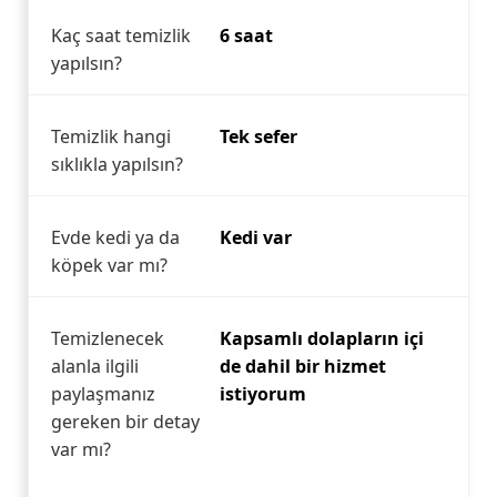
Kaç saat temizlik
6 saat
yapılsın?
Temizlik hangi
Tek sefer
sıklıkla yapılsın?
Evde kedi ya da
Kedi var
köpek var mı?
Temizlenecek
Kapsamlı dolapların içi
alanla ilgili
de dahil bir hizmet
paylaşmanız
istiyorum
gereken bir detay
var mı?