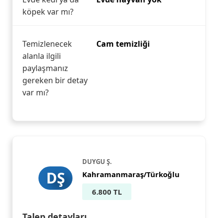
köpek var mı?
Temizlenecek
Cam temizliği
alanla ilgili
paylaşmanız
gereken bir detay
var mı?
DUYGU Ş.
DŞ
Kahramanmaraş/Türkoğlu
6.800 TL
Talep detayları