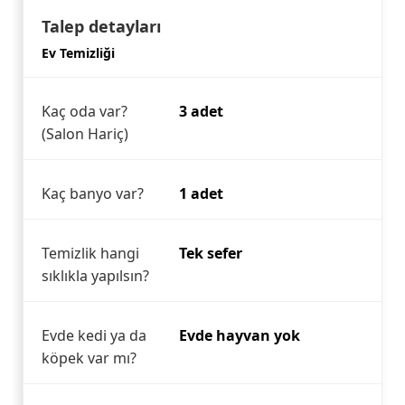
Talep detayları
Ev Temizliği
Kaç oda var?
3 adet
(Salon Hariç)
Kaç banyo var?
1 adet
Temizlik hangi
Tek sefer
sıklıkla yapılsın?
Evde kedi ya da
Evde hayvan yok
köpek var mı?