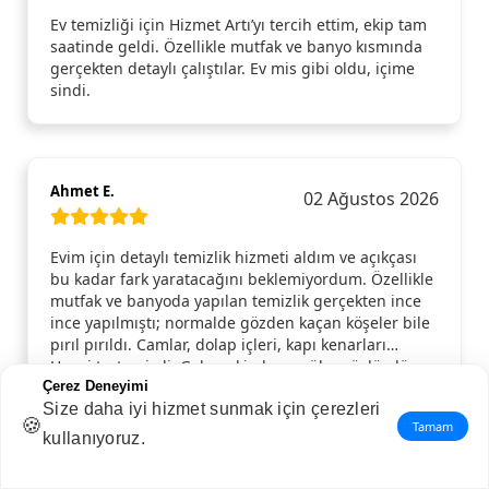
Ev temizliği için Hizmet Artı’yı tercih ettim, ekip tam
saatinde geldi. Özellikle mutfak ve banyo kısmında
gerçekten detaylı çalıştılar. Ev mis gibi oldu, içime
sindi.
Ahmet E.
02 Ağustos 2026
Evim için detaylı temizlik hizmeti aldım ve açıkçası
bu kadar fark yaratacağını beklemiyordum. Özellikle
mutfak ve banyoda yapılan temizlik gerçekten ince
ince yapılmıştı; normalde gözden kaçan köşeler bile
pırıl pırıldı. Camlar, dolap içleri, kapı kenarları…
Hepsi tertemizdi. Gelen ekip hem güler yüzlüydü
Çerez Deneyimi
hem de işini aceleye getirmeden, özenle yaptı.
Size daha iyi hizmet sunmak için çerezleri
Temizlik bittikten sonra evde ferahlık hissi resmen
🍪
Tamam
değişti. Gönül rahatlığıyla tavsiye ederim, tekrar
kullanıyoruz.
ihtiyaç duyduğumda yine aynı hizmeti alırım.