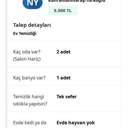
NY
Kahramanmaraş/Türkoğlu
5.300 TL
Talep detayları
Ev Temizliği
Kaç oda var?
2 adet
(Salon Hariç)
Kaç banyo var?
1 adet
Temizlik hangi
Tek sefer
sıklıkla yapılsın?
Evde kedi ya da
Evde hayvan yok