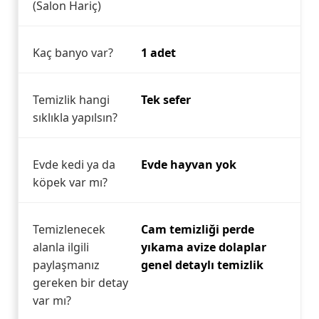
(Salon Hariç)
Kaç banyo var?
1 adet
Temizlik hangi
Tek sefer
sıklıkla yapılsın?
Evde kedi ya da
Evde hayvan yok
köpek var mı?
Temizlenecek
Cam temizliği perde
alanla ilgili
yıkama avize dolaplar
paylaşmanız
genel detaylı temizlik
gereken bir detay
var mı?