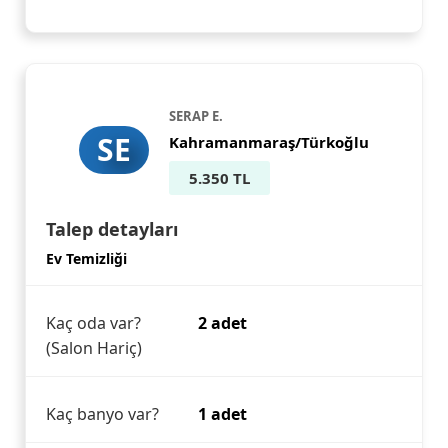
SERAP E.
SE
Kahramanmaraş/Türkoğlu
5.350 TL
Talep detayları
Ev Temizliği
Kaç oda var?
2 adet
(Salon Hariç)
Kaç banyo var?
1 adet