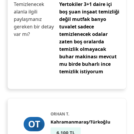
Temizlenecek
Yertokiler 3+1 daire içi
alanla ilgili
boş şuan inşaat temizliği
paylaşmanız
değil mutfak banyo
gereken bir detay
tuvalet sadece
var mı?
temizlenecek odalar
zaten boş oralarda
temizlik olmayacak
buhar makinası mevcut
mu birde buharlı ince
temizlik istiyorum
ORHAN T.
OT
Kahramanmaraş/Türkoğlu
6.100 TL