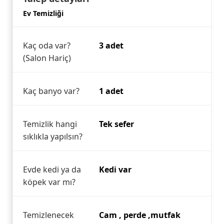
Ev Temizliği
Kaç oda var?
3 adet
(Salon Hariç)
Kaç banyo var?
1 adet
Temizlik hangi
Tek sefer
sıklıkla yapılsın?
Evde kedi ya da
Kedi var
köpek var mı?
Temizlenecek
Cam , perde ,mutfak