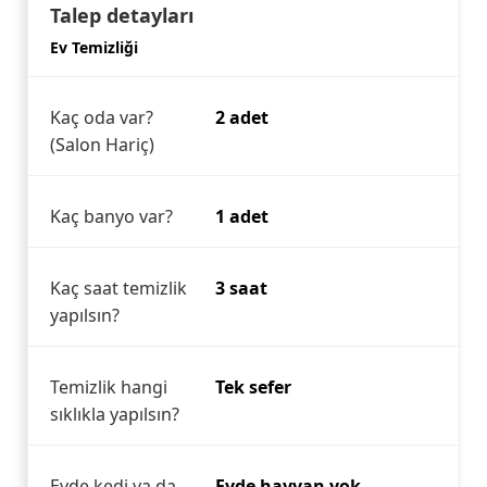
Talep detayları
Ev Temizliği
Kaç oda var?
2 adet
(Salon Hariç)
Kaç banyo var?
1 adet
Kaç saat temizlik
3 saat
yapılsın?
Temizlik hangi
Tek sefer
sıklıkla yapılsın?
Evde kedi ya da
Evde hayvan yok