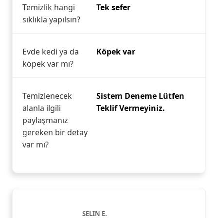
Temizlik hangi
Tek sefer
sıklıkla yapılsın?
Evde kedi ya da
Köpek var
köpek var mı?
Temizlenecek
Sistem Deneme Lütfen
alanla ilgili
Teklif Vermeyiniz.
paylaşmanız
gereken bir detay
var mı?
SELIN E.