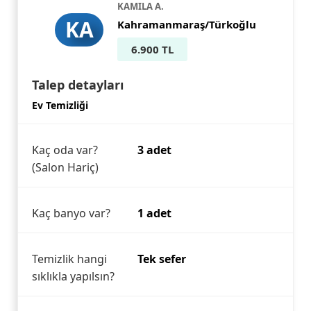
KAMILA A.
KA
Kahramanmaraş/Türkoğlu
6.900 TL
Talep detayları
Ev Temizliği
Kaç oda var?
3 adet
(Salon Hariç)
Kaç banyo var?
1 adet
Temizlik hangi
Tek sefer
sıklıkla yapılsın?