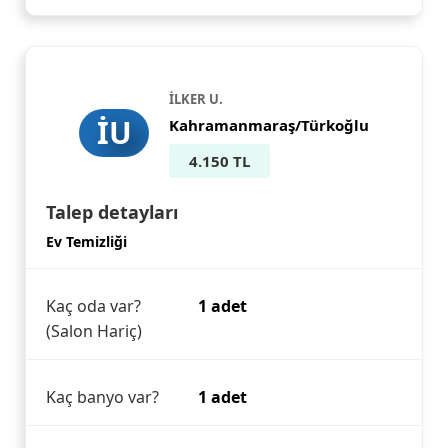
İLKER U.
İU
Kahramanmaraş/Türkoğlu
4.150 TL
Talep detayları
Ev Temizliği
Kaç oda var?
1 adet
(Salon Hariç)
Kaç banyo var?
1 adet