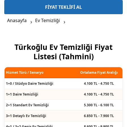
FİYAT TEKLİFİ AL
Anasayfa
Ev Temizliği
Türkoğlu Ev Temizliği Fiyat
Listesi (Tahmini)
Hizmet Türü / Senaryo
Ortalama Fiyat Aralığı
1+0 / Stüdyo Daire Temizliği
4.100 TL - 4.750 TL
1+1 Daire Temizliği
4.100 TL - 4.750 TL
2+1 Standart Ev Temizliği
5.300 TL - 6.100 TL
3+1 Detaylı Ev Temizliği
6.850 TL - 7.900 TL
4+1 / 3+2 Geniş Ev Temizliği
8.600 TL - 9.900 TL