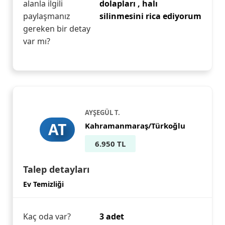
alanla ilgili
dolapları , halı
paylaşmanız
silinmesini rica ediyorum
gereken bir detay
var mı?
AYŞEGÜL T.
AT
Kahramanmaraş/Türkoğlu
6.950 TL
Talep detayları
Ev Temizliği
Kaç oda var?
3 adet