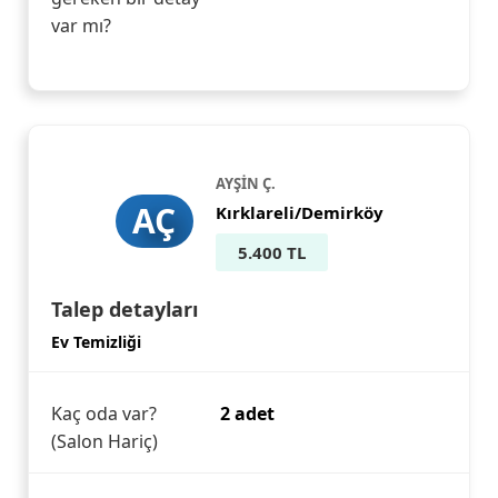
var mı?
AYŞİN Ç.
AÇ
Kırklareli/Demirköy
5.400 TL
Talep detayları
Ev Temizliği
Kaç oda var?
2 adet
(Salon Hariç)