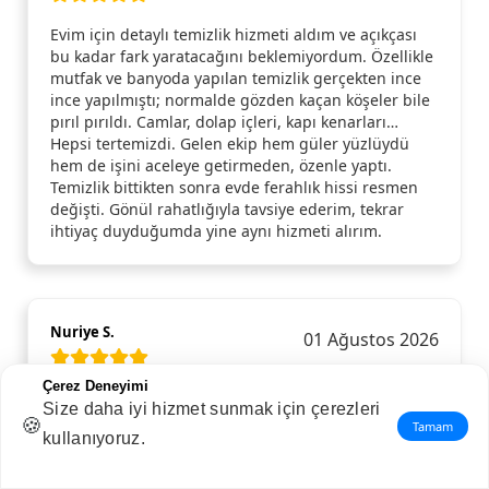
Evim için detaylı temizlik hizmeti aldım ve açıkçası
bu kadar fark yaratacağını beklemiyordum. Özellikle
mutfak ve banyoda yapılan temizlik gerçekten ince
ince yapılmıştı; normalde gözden kaçan köşeler bile
pırıl pırıldı. Camlar, dolap içleri, kapı kenarları…
Hepsi tertemizdi. Gelen ekip hem güler yüzlüydü
hem de işini aceleye getirmeden, özenle yaptı.
Temizlik bittikten sonra evde ferahlık hissi resmen
değişti. Gönül rahatlığıyla tavsiye ederim, tekrar
ihtiyaç duyduğumda yine aynı hizmeti alırım.
Nuriye S.
01 Ağustos 2026
Çerez Deneyimi
Çok memnun kaldım.
Size daha iyi hizmet sunmak için çerezleri
🍪
Tamam
kullanıyoruz.