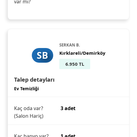
var mı?
SERKAN B.
SB
Kırklareli/Demirköy
6.950 TL
Talep detayları
Ev Temizliği
Kaç oda var?
3 adet
(Salon Hariç)
Kaç banyo var?
1 adet