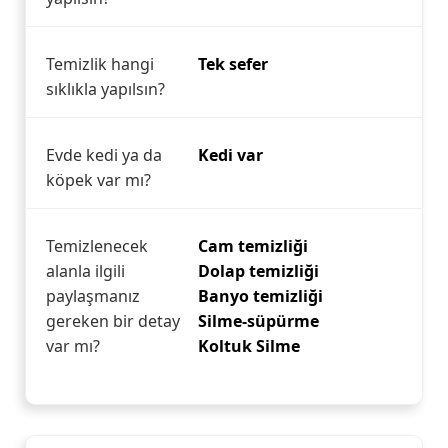
Temizlik hangi
Tek sefer
sıklıkla yapılsın?
Evde kedi ya da
Kedi var
köpek var mı?
Temizlenecek
Cam temizliği
alanla ilgili
Dolap temizliği
paylaşmanız
Banyo temizliği
gereken bir detay
Silme-süpürme
var mı?
Koltuk Silme