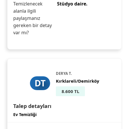
Temizlenecek
Stüdyo daire.
alanla ilgili
paylaşmanız
gereken bir detay
var mı?
DERYA T.
DT
Kırklareli/Demirköy
8.600 TL
Talep detayları
Ev Temizliği