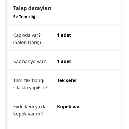
Talep detayları
Ev Temizliği
Kaç oda var?
1 adet
(Salon Hariç)
Kaç banyo var?
1 adet
Temizlik hangi
Tek sefer
sıklıkla yapılsın?
Evde kedi ya da
Köpek var
köpek var mı?