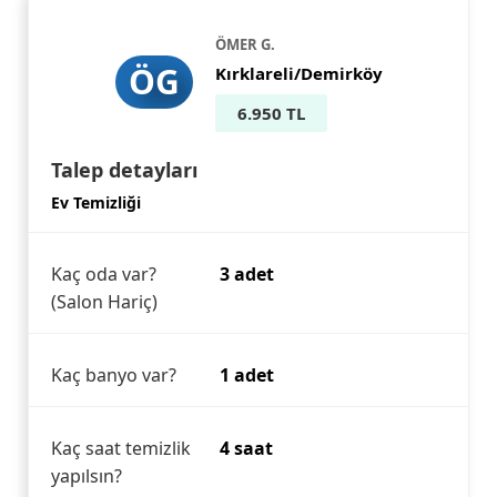
ÖMER G.
ÖG
Kırklareli/Demirköy
6.950 TL
Talep detayları
Ev Temizliği
Kaç oda var?
3 adet
(Salon Hariç)
Kaç banyo var?
1 adet
Kaç saat temizlik
4 saat
yapılsın?