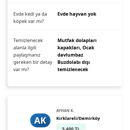
Evde kedi ya da
Evde hayvan yok
köpek var mı?
Temizlenecek
Mutfak dolapları
alanla ilgili
kapakları, Ocak
paylaşmanız
davlumbaz
gereken bir detay
Buzdolabı dışı
var mı?
temizlenecek
AYHAN K.
AK
Kırklareli/Demirköy
5.400 TL