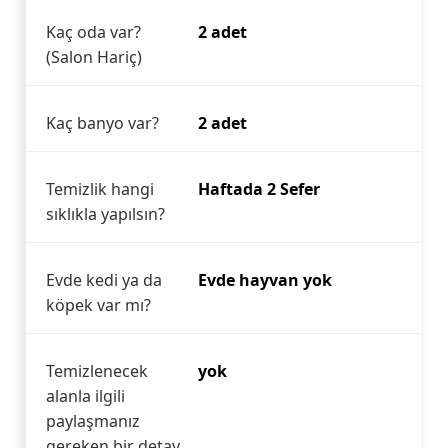
Kaç oda var?
2 adet
(Salon Hariç)
Kaç banyo var?
2 adet
Temizlik hangi
Haftada 2 Sefer
sıklıkla yapılsın?
Evde kedi ya da
Evde hayvan yok
köpek var mı?
Temizlenecek
yok
alanla ilgili
paylaşmanız
gereken bir detay