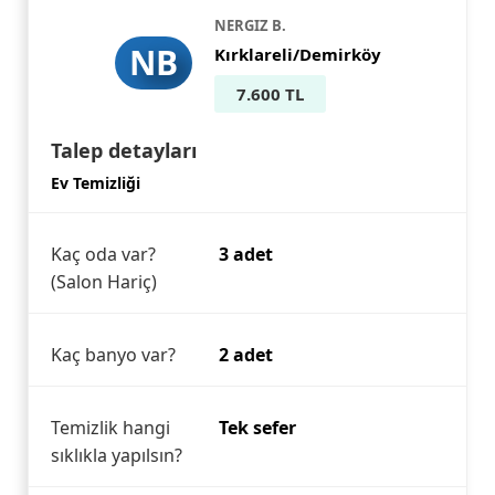
NERGIZ B.
NB
Kırklareli/Demirköy
7.600 TL
Talep detayları
Ev Temizliği
Kaç oda var?
3 adet
(Salon Hariç)
Kaç banyo var?
2 adet
Temizlik hangi
Tek sefer
sıklıkla yapılsın?