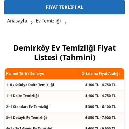
FİYAT TEKLİFİ AL
Anasayfa
Ev Temizliği
Demirköy Ev Temizliği Fiyat
Listesi (Tahmini)
Hizmet Türü / Senaryo
Ortalama Fiyat Aralığı
1+0 / Stüdyo Daire Temizliği
4.100 TL - 4.750 TL
1+1 Daire Temizliği
4.100 TL - 4.750 TL
2+1 Standart Ev Temizliği
5.300 TL - 6.100 TL
3+1 Detaylı Ev Temizliği
6.850 TL - 7.900 TL
4+1 / 3+2 Geniş Ev Temizliği
8.600 TL - 9.900 TL