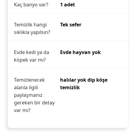
Kaç banyo var?
1 adet
Temizlik hangi
Tek sefer
sıklıkla yapılsın?
Evde kedi ya da
Evde hayvan yok
köpek var mı?
Temizlenecek
halılar yok dip köşe
alanla ilgili
temizlik
paylaşmanız
gereken bir detay
var mı?