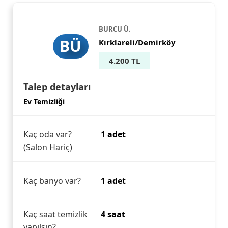
BURCU Ü.
BÜ
Kırklareli/Demirköy
4.200 TL
Talep detayları
Ev Temizliği
Kaç oda var?
1 adet
(Salon Hariç)
Kaç banyo var?
1 adet
Kaç saat temizlik
4 saat
yapılsın?