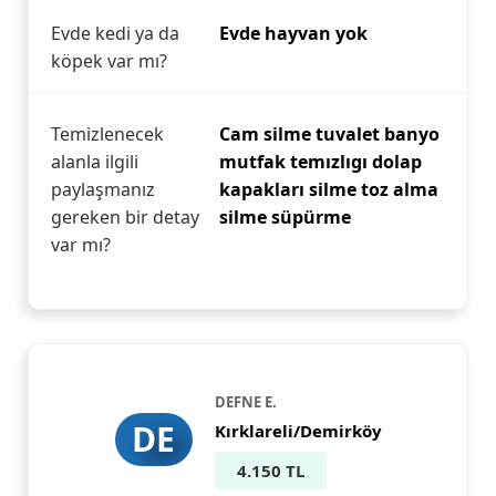
Evde kedi ya da
Evde hayvan yok
köpek var mı?
Temizlenecek
Cam silme tuvalet banyo
alanla ilgili
mutfak temızlıgı dolap
paylaşmanız
kapakları silme toz alma
gereken bir detay
silme süpürme
var mı?
DEFNE E.
DE
Kırklareli/Demirköy
4.150 TL