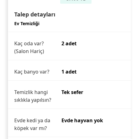
Talep detayları
Ev Temizliği
Kaç oda var?
2 adet
(Salon Hariç)
Kaç banyo var?
1 adet
Temizlik hangi
Tek sefer
sıklıkla yapılsın?
Evde kedi ya da
Evde hayvan yok
köpek var mı?