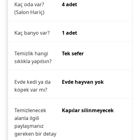
Kaç oda var?
4 adet
(Salon Hariç)
Kaç banyo var?
1 adet
Temizlik hangi
Tek sefer
sıklıkla yapılsın?
Evde kedi ya da
Evde hayvan yok
köpek var mı?
Temizlenecek
Kapılar silinmeyecek
alanla ilgili
paylaşmanız
gereken bir detay