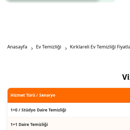
Anasayfa
Ev Temizliği
Kırklareli Ev Temizliği Fiyatl
Vi
Hizmet Türü / Senaryo
1+0 / Stüdyo Daire Temizliği
1+1 Daire Temizliği