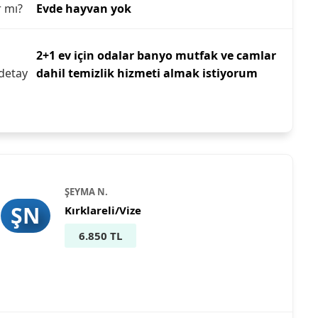
r mı?
Evde hayvan yok
2+1 ev için odalar banyo mutfak ve camlar
detay
dahil temizlik hizmeti almak istiyorum
ŞEYMA N.
ŞN
Kırklareli/Vize
6.850 TL