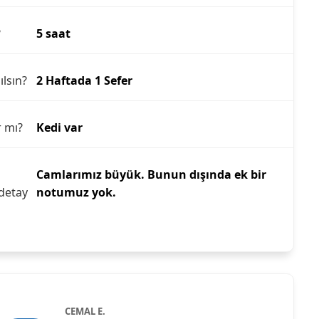
?
5 saat
ılsın?
2 Haftada 1 Sefer
r mı?
Kedi var
Camlarımız büyük. Bunun dışında ek bir
detay
notumuz yok.
CEMAL E.