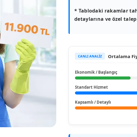
* Tablodaki rakamlar tah
detaylarına ve özel talepl
Ortalama Fiy
CANLI ANALİZ
Ekonomik / Başlangıç
Standart Hizmet
Kapsamlı / Detaylı