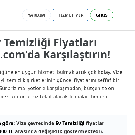
YARDIM
HİZMET VER
GİRİŞ
v Temizliği Fiyatları
com'da Karşılaştırın!
lüğüne en uygun hizmeti bulmak artık çok kolay. Vize
ı temizlik şirketlerinin güncel fiyatlarını şeffaf bir
z. Sürpriz maliyetlerle karşılaşmadan, bütçenize en
ek için ücretsiz teklif alarak firmaları hemen
e göre;
Vize çevresinde
Ev Temizliği
fiyatları
900 TL
arasında değişiklik göstermektedir.