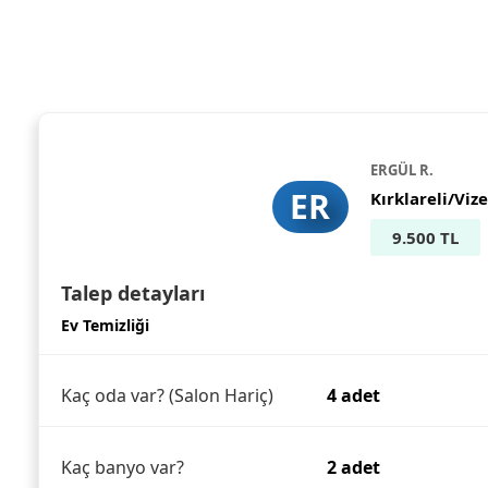
ERGÜL R.
ER
Kırklareli/Vize
9.500 TL
Talep detayları
Ev Temizliği
Kaç oda var? (Salon Hariç)
4 adet
Kaç banyo var?
2 adet