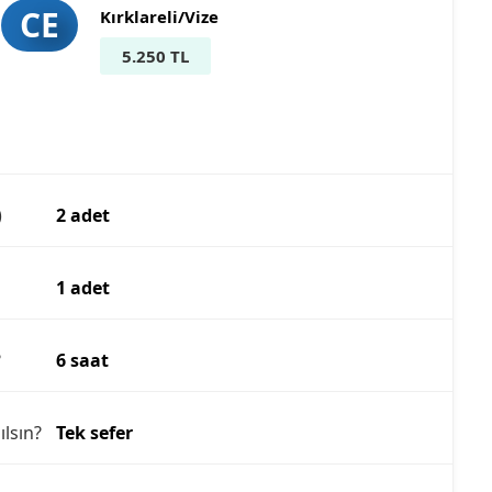
CE
Kırklareli/Vize
5.250 TL
)
2 adet
1 adet
?
6 saat
ılsın?
Tek sefer