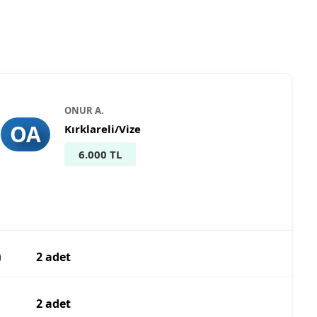
ONUR A.
OA
Kırklareli/Vize
6.000 TL
)
2 adet
2 adet