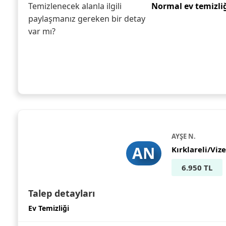
Temizlenecek alanla ilgili
Normal ev temizli
paylaşmanız gereken bir detay
var mı?
AYŞE N.
AN
Kırklareli/Vize
6.950 TL
Talep detayları
Ev Temizliği