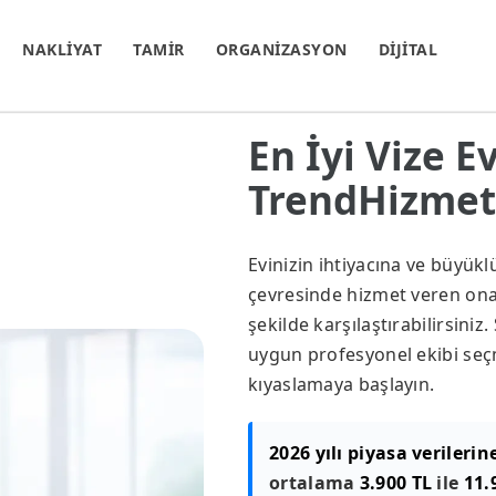
NAKLİYAT
TAMİR
ORGANİZASYON
DİJİTAL
En İyi Vize E
TrendHizmet.
Evinizin ihtiyacına ve büyük
çevresinde hizmet veren onayl
şekilde karşılaştırabilirsini
uygun profesyonel ekibi seçm
kıyaslamaya başlayın.
2026 yılı piyasa verilerin
ortalama
3.900 TL
ile
11.