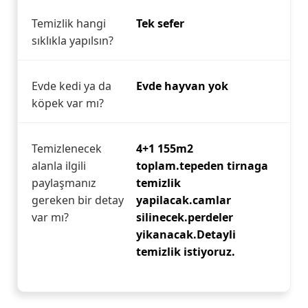
Temizlik hangi
Tek sefer
sıklıkla yapılsın?
Evde kedi ya da
Evde hayvan yok
köpek var mı?
Temizlenecek
4+1 155m2
alanla ilgili
toplam.tepeden tirnaga
paylaşmanız
temizlik
gereken bir detay
yapilacak.camlar
var mı?
silinecek.perdeler
yikanacak.Detayli
temizlik istiyoruz.