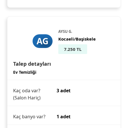
AYSU G.
AG
Kocaeli/Başiskele
7.250 TL
Talep detayları
Ev Temizliği
Kaç oda var?
3 adet
(Salon Hariç)
Kaç banyo var?
1 adet