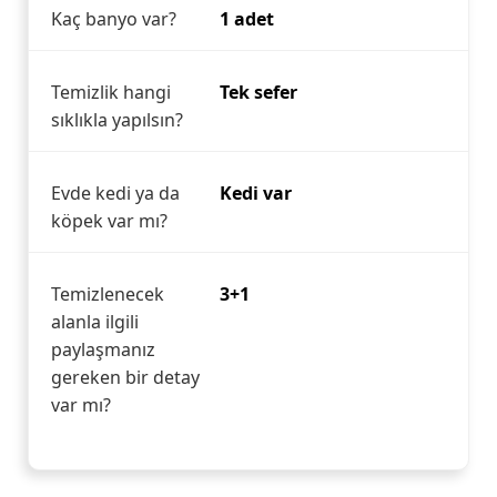
Kaç banyo var?
1 adet
Temizlik hangi
Tek sefer
sıklıkla yapılsın?
Evde kedi ya da
Kedi var
köpek var mı?
Temizlenecek
3+1
alanla ilgili
paylaşmanız
gereken bir detay
var mı?