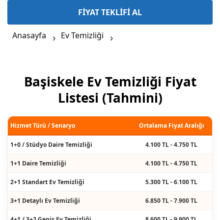
FİYAT TEKLİFİ AL
Anasayfa
Ev Temizliği
Başiskele Ev Temizliği Fiyat
Listesi (Tahmini)
Hizmet Türü / Senaryo
Ortalama Fiyat Aralığı
1+0 / Stüdyo Daire Temizliği
4.100 TL - 4.750 TL
1+1 Daire Temizliği
4.100 TL - 4.750 TL
2+1 Standart Ev Temizliği
5.300 TL - 6.100 TL
3+1 Detaylı Ev Temizliği
6.850 TL - 7.900 TL
4+1 / 3+2 Geniş Ev Temizliği
8.600 TL - 9.900 TL