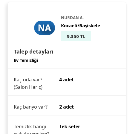
NURDAN A.
NA
Kocaeli/Başiskele
9.350 TL
Talep detayları
Ev Temizliği
Kaç oda var?
4 adet
(Salon Hariç)
Kaç banyo var?
2 adet
Temizlik hangi
Tek sefer