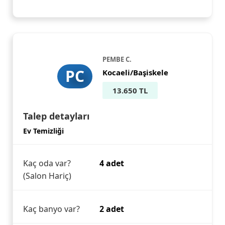
PEMBE C.
PC
Kocaeli/Başiskele
13.650 TL
Talep detayları
Ev Temizliği
Kaç oda var?
4 adet
(Salon Hariç)
Kaç banyo var?
2 adet