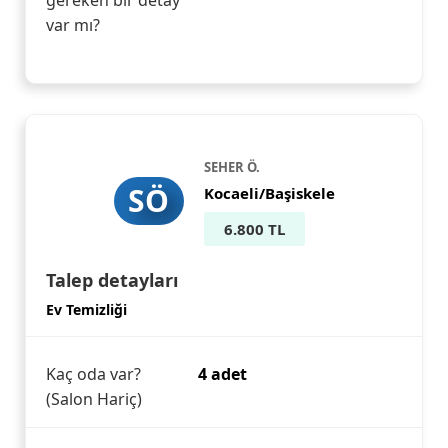
gereken bir detay
var mı?
SEHER Ö.
SÖ
Kocaeli/Başiskele
6.800 TL
Talep detayları
Ev Temizliği
Kaç oda var?
4 adet
(Salon Hariç)