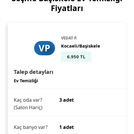
Fiyatları
VEDAT P.
VP
Kocaeli/Başiskele
6.950 TL
Talep detayları
Ev Temizliği
Kaç oda var?
3 adet
(Salon Hariç)
Kaç banyo var?
1 adet