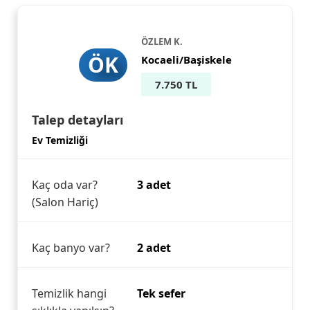
ÖZLEM K.
ÖK
Kocaeli/Başiskele
7.750 TL
Talep detayları
Ev Temizliği
Kaç oda var?
3 adet
(Salon Hariç)
Kaç banyo var?
2 adet
Temizlik hangi
Tek sefer