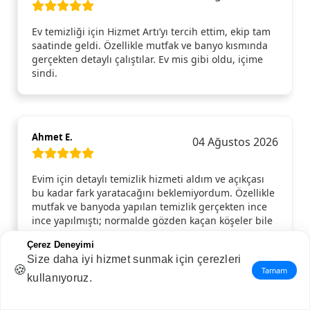
Ev temizliği için Hizmet Artı’yı tercih ettim, ekip tam
saatinde geldi. Özellikle mutfak ve banyo kısmında
gerçekten detaylı çalıştılar. Ev mis gibi oldu, içime
sindi.
Ahmet E.
04 Ağustos 2026
Evim için detaylı temizlik hizmeti aldım ve açıkçası
bu kadar fark yaratacağını beklemiyordum. Özellikle
mutfak ve banyoda yapılan temizlik gerçekten ince
ince yapılmıştı; normalde gözden kaçan köşeler bile
pırıl pırıldı. Camlar, dolap içleri, kapı kenarları…
Çerez Deneyimi
Hepsi tertemizdi. Gelen ekip hem güler yüzlüydü
Size daha iyi hizmet sunmak için çerezleri
hem de işini aceleye getirmeden, özenle yaptı.
🍪
Tamam
Temizlik bittikten sonra evde ferahlık hissi resmen
kullanıyoruz.
değişti. Gönül rahatlığıyla tavsiye ederim, tekrar
ihtiyaç duyduğumda yine aynı hizmeti alırım.