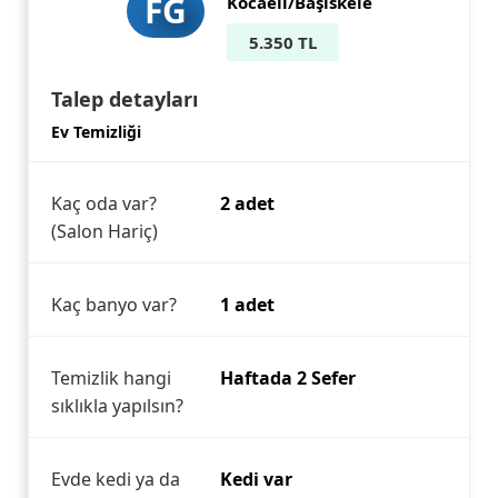
FG
Kocaeli/Başiskele
5.350 TL
Talep detayları
Ev Temizliği
Kaç oda var?
2 adet
(Salon Hariç)
Kaç banyo var?
1 adet
Temizlik hangi
Haftada 2 Sefer
sıklıkla yapılsın?
Evde kedi ya da
Kedi var