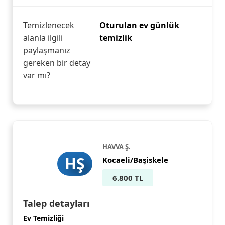
Temizlenecek
Oturulan ev günlük
alanla ilgili
temizlik
paylaşmanız
gereken bir detay
var mı?
HAVVA Ş.
HŞ
Kocaeli/Başiskele
6.800 TL
Talep detayları
Ev Temizliği