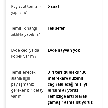
Kaç saat temizlik
5 saat
yapılsın?
Temizlik hangi
Tek sefer
sıklıkla yapılsın?
Evde kedi ya da
Evde hayvan yok
köpek var mı?
Temizlenecek
3+1 ters dubleks 130
alanla ilgili
metrekare düzenli
paylaşmanız
cağırabileceğimiz iyi
gereken bir detay
birisini arıyoruz.
var mı?
Temizliğe artı olarak
çamaşır asma istiyoruz