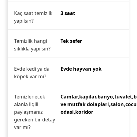
Kaç saat temizlik
3 saat
yapılsın?
Temizlik hangi
Tek sefer
sıklıkla yapılsın?
Evde kedi ya da
Evde hayvan yok
köpek var mı?
Temizlenecek
Camlar,kapilar.banyo,tuvalet,b
alanla ilgili
ve mutfak dolaplari,salon,cocu
paylaşmanız
odasi,koridor
gereken bir detay
var mı?