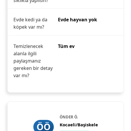
sıklıkla yapılsın?
Evde kedi ya da
Evde hayvan yok
köpek var mı?
Temizlenecek
Tüm ev
alanla ilgili
paylaşmanız
gereken bir detay
var mı?
ÖNDER Ö.
ÖÖ
Kocaeli/Başiskele