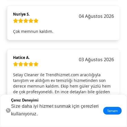
Nuriye S.
04 Ağustos 2026
Çok memnun kaldım.
Hatice A.
03 Ağustos 2026
Selay Cleaner ile Trendhizmet.com aracılığıyla
tanıştım ve aldığım ev temizliği hizmetinden son
derece memnun kaldım. Ekip hem güler yüzlü hem
de çok profesyoneldi. En ince detayları bile gözden
kaçırmadan evi baştan aşağı temizlediler. Evin her
Çerez Deneyimi
köşesi ışıl ışıl oldu, özellikle mutfak ve banyodaki
Size daha iyi hizmet sunmak için çerezleri
temizlikleri takdire şayandı. Böyle kaliteli bir hizmet
🍪
Tamam
kullanıyoruz.
almak beni gerçekten mutlu etti. Selay Cleaner
ekibini ve Trendhizmet.com’u, pratik ve güvenilir
hizmet arayan herkese tavsiye ederim!