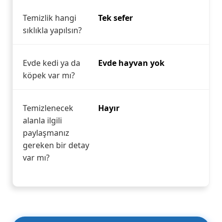
Temizlik hangi
Tek sefer
sıklıkla yapılsın?
Evde kedi ya da
Evde hayvan yok
köpek var mı?
Temizlenecek
Hayır
alanla ilgili
paylaşmanız
gereken bir detay
var mı?