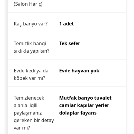
(Salon Hariç)
Kaç banyo var?
1 adet
Temizlik hangi
Tek sefer
sıklıkla yapılsın?
Evde kedi ya da
Evde hayvan yok
köpek var mı?
Temizlenecek
Mutfak banyo tuvalet
alanla ilgili
camlar kapılar yerler
paylaşmanız
dolaplar fayans
gereken bir detay
var mı?