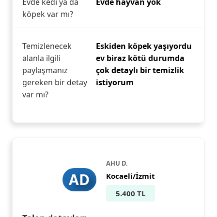
Evde kedi ya da
Evde hayvan yok
köpek var mı?
Temizlenecek
Eskiden köpek yaşıyordu
alanla ilgili
ev biraz kötü durumda
paylaşmanız
çok detaylı bir temizlik
gereken bir detay
istiyorum
var mı?
AHU D.
AD
Kocaeli/İzmit
5.400 TL