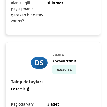
alanla ilgili
silinmesi
paylaşmanız
gereken bir detay
var mı?
DILEK S.
DS
Kocaeli/İzmit
6.950 TL
Talep detayları
Ev Temizliği
Kaç oda var?
3 adet