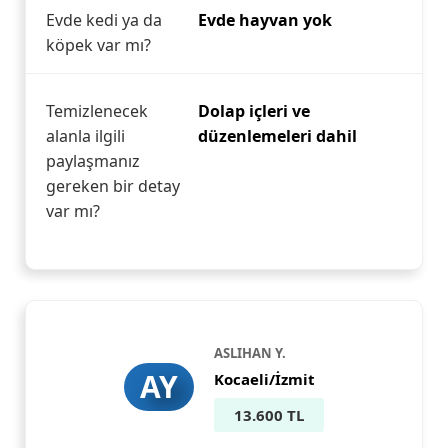
Evde kedi ya da
Evde hayvan yok
köpek var mı?
Temizlenecek
Dolap içleri ve
alanla ilgili
düzenlemeleri dahil
paylaşmanız
gereken bir detay
var mı?
ASLIHAN Y.
AY
Kocaeli/İzmit
13.600 TL