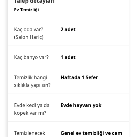
Talep detayları
Ev Temizliği
Kaç oda var?
2 adet
(Salon Hariç)
Kaç banyo var?
1 adet
Temizlik hangi
Haftada 1 Sefer
sıklıkla yapılsın?
Evde kedi ya da
Evde hayvan yok
köpek var mı?
Temizlenecek
Genel ev temizliği ve cam