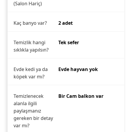
(Salon Hariç)
Kaç banyo var?
2 adet
Temizlik hangi
Tek sefer
sıklıkla yapılsın?
Evde kedi ya da
Evde hayvan yok
köpek var mı?
Temizlenecek
Bir Cam balkon var
alanla ilgili
paylaşmanız
gereken bir detay
var mı?