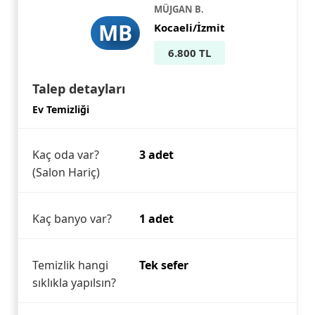
MÜJGAN B.
MB
Kocaeli/İzmit
6.800 TL
Talep detayları
Ev Temizliği
Kaç oda var?
3 adet
(Salon Hariç)
Kaç banyo var?
1 adet
Temizlik hangi
Tek sefer
sıklıkla yapılsın?