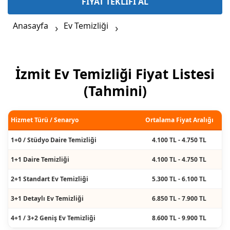
FİYAT TEKLİFİ AL
Anasayfa
Ev Temizliği
İzmit Ev Temizliği Fiyat Listesi
(Tahmini)
Hizmet Türü / Senaryo
Ortalama Fiyat Aralığı
1+0 / Stüdyo Daire Temizliği
4.100 TL - 4.750 TL
1+1 Daire Temizliği
4.100 TL - 4.750 TL
2+1 Standart Ev Temizliği
5.300 TL - 6.100 TL
3+1 Detaylı Ev Temizliği
6.850 TL - 7.900 TL
4+1 / 3+2 Geniş Ev Temizliği
8.600 TL - 9.900 TL