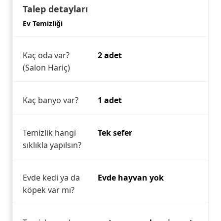
Talep detayları
Ev Temizliği
Kaç oda var?
2 adet
(Salon Hariç)
Kaç banyo var?
1 adet
Temizlik hangi
Tek sefer
sıklıkla yapılsın?
Evde kedi ya da
Evde hayvan yok
köpek var mı?