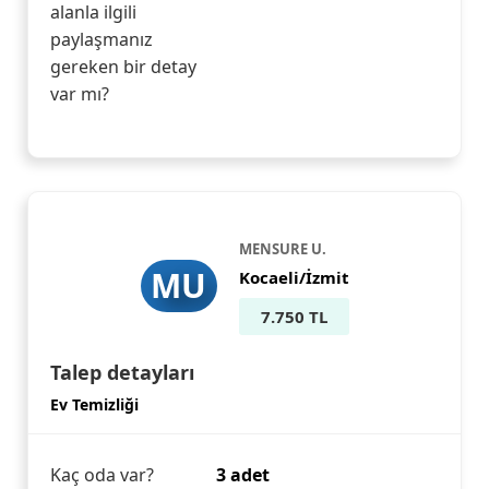
alanla ilgili
paylaşmanız
gereken bir detay
var mı?
MENSURE U.
MU
Kocaeli/İzmit
7.750 TL
Talep detayları
Ev Temizliği
Kaç oda var?
3 adet