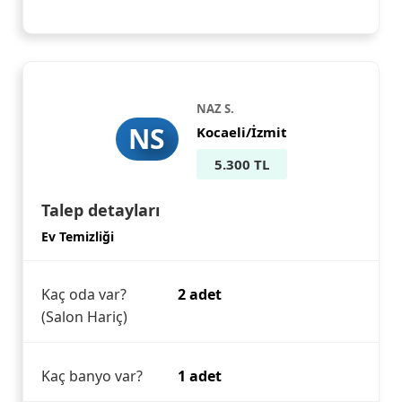
NAZ S.
NS
Kocaeli/İzmit
5.300 TL
Talep detayları
Ev Temizliği
Kaç oda var?
2 adet
(Salon Hariç)
Kaç banyo var?
1 adet