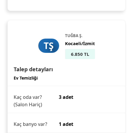
TUĞBA Ş.
TŞ
Kocaeli/İzmit
6.850 TL
Talep detayları
Ev Temizliği
Kaç oda var?
3 adet
(Salon Hariç)
Kaç banyo var?
1 adet