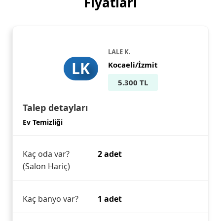
Fiyatları
LALE K.
LK
Kocaeli/İzmit
5.300 TL
Talep detayları
Ev Temizliği
Kaç oda var?
2 adet
(Salon Hariç)
Kaç banyo var?
1 adet