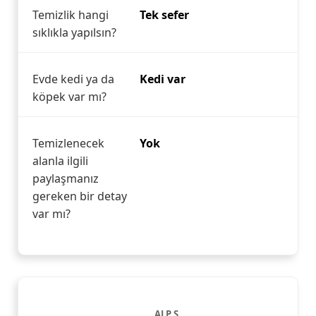
Temizlik hangi
Tek sefer
sıklıkla yapılsın?
Evde kedi ya da
Kedi var
köpek var mı?
Temizlenecek
Yok
alanla ilgili
paylaşmanız
gereken bir detay
var mı?
ALP S.