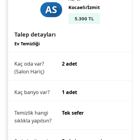
AS
Kocaeli/İzmit
5.300 TL
Talep detayları
Ev Temizliği
Kaç oda var?
2 adet
(Salon Hariç)
Kaç banyo var?
1 adet
Temizlik hangi
Tek sefer
sıklıkla yapılsın?