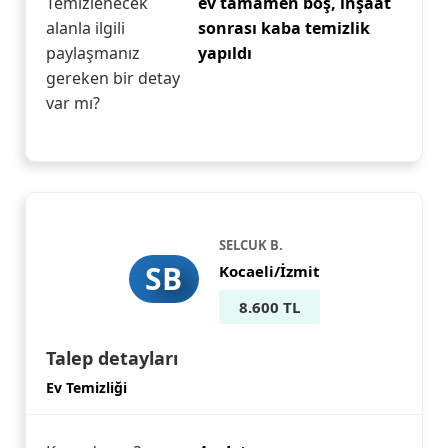
Temizlenecek
ev tamamen boş, inşaat
alanla ilgili
sonrası kaba temizlik
paylaşmanız
yapıldı
gereken bir detay
var mı?
SELCUK B.
SB
Kocaeli/İzmit
8.600 TL
Talep detayları
Ev Temizliği