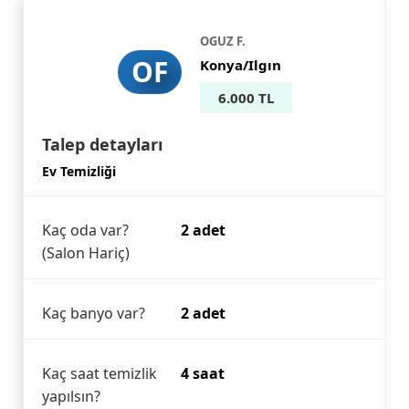
OGUZ F.
OF
Konya/Ilgın
6.000 TL
Talep detayları
Ev Temizliği
Kaç oda var?
2 adet
(Salon Hariç)
Kaç banyo var?
2 adet
Kaç saat temizlik
4 saat
yapılsın?