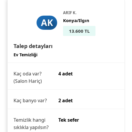
ARIF K.
AK
Konya/Ilgın
13.600 TL
Talep detayları
Ev Temizliği
Kaç oda var?
4 adet
(Salon Hariç)
Kaç banyo var?
2 adet
Temizlik hangi
Tek sefer
sıklıkla yapılsın?