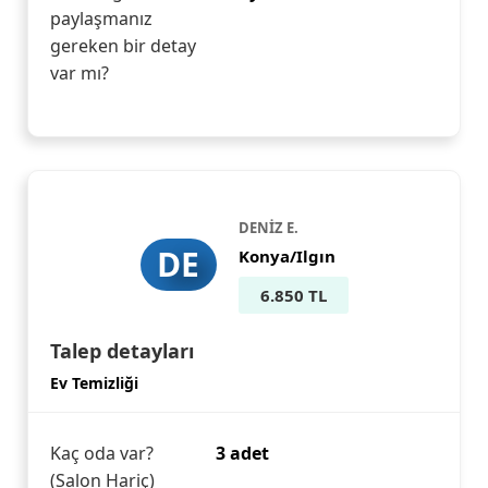
paylaşmanız
gereken bir detay
var mı?
DENİZ E.
DE
Konya/Ilgın
6.850 TL
Talep detayları
Ev Temizliği
Kaç oda var?
3 adet
(Salon Hariç)