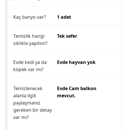
Kaç banyo var?
1 adet
Temizlik hangi
Tek sefer
sıklıkla yapılsın?
Evde kedi ya da
Evde hayvan yok
köpek var mı?
Temizlenecek
Evde Cam balkon
alanla ilgili
mevcut.
paylaşmanız
gereken bir detay
var mı?