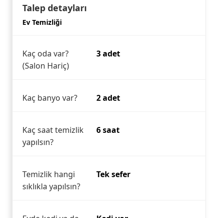
Talep detayları
Ev Temizliği
Kaç oda var?
3 adet
(Salon Hariç)
Kaç banyo var?
2 adet
Kaç saat temizlik
6 saat
yapılsın?
Temizlik hangi
Tek sefer
sıklıkla yapılsın?