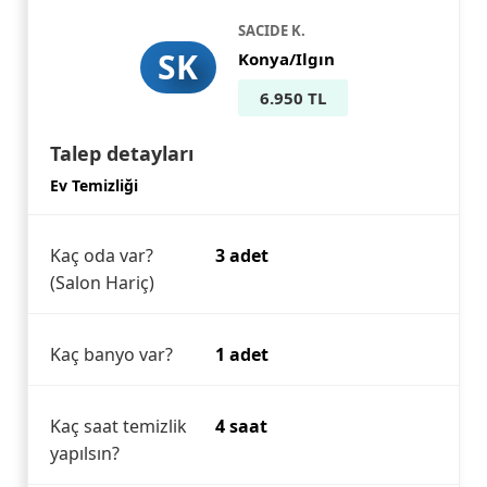
SACIDE K.
SK
Konya/Ilgın
6.950 TL
Talep detayları
Ev Temizliği
Kaç oda var?
3 adet
(Salon Hariç)
Kaç banyo var?
1 adet
Kaç saat temizlik
4 saat
yapılsın?