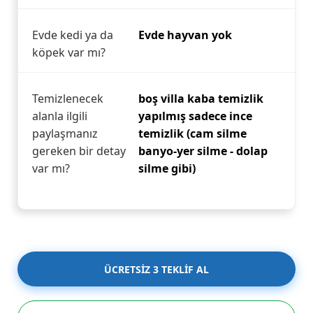
Evde kedi ya da
Evde hayvan yok
köpek var mı?
Temizlenecek
boş villa kaba temizlik
alanla ilgili
yapılmış sadece ince
paylaşmanız
temizlik (cam silme
gereken bir detay
banyo-yer silme - dolap
var mı?
silme gibi)
ÜCRETSİZ 3 TEKLİF AL