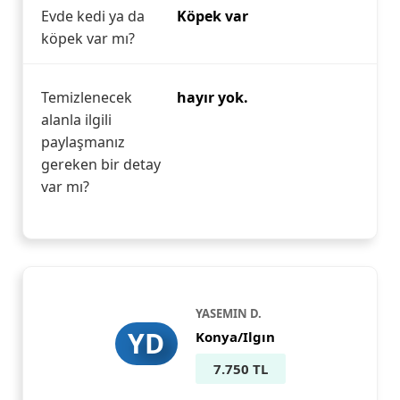
Evde kedi ya da
Köpek var
köpek var mı?
Temizlenecek
hayır yok.
alanla ilgili
paylaşmanız
gereken bir detay
var mı?
YASEMIN D.
YD
Konya/Ilgın
7.750 TL