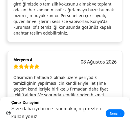
girdiğimizde o temizlik kokusunu almak ve toplantı
odasını her zaman misafir ağırlamaya hazır bulmak
bizim için büyük konfor. Personelleri çok saygılı,
güvenilir ve işlerini sessizce yapıyorlar. Konya'da
kurumsal ofis temizliği konusunda gözünüz kapalı
anahtar teslim edebilirsiniz.
Meryem A.
08 Ağustos 2026
Ofisimizin haftada 2 olmak üzere periyodik
temizliğinin yapılması için kendileriyle iletişime
geçtim kendileriyle birlikte 3 firmadan daha fiyat
teklifi aldım. Ve sonunda kendilerinden hizmet
almaya karar verdim. Planlanan gün ve saatte gelip,
Çerez Deneyimi
ofisimizin temizliğini yaptılar. Hizmetten memnun
Size daha iyi hizmet sunmak için çerezleri
kalınca kendileriyle 1 Yıllık anlaşma imzaladık.
🍪
Tamam
kullanıyoruz.
Özellikle Ayşe Hanım ve ekibine çok teşekkür ederim.
İhtiyacı olan herkese tavsiye ederim.