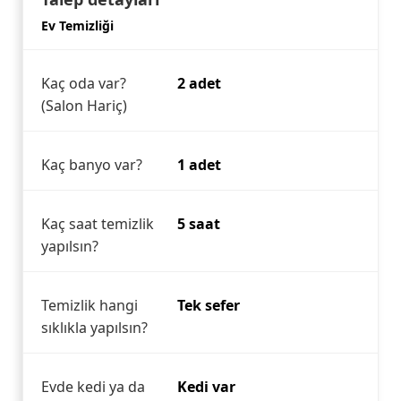
Ev Temizliği
Kaç oda var?
2 adet
(Salon Hariç)
Kaç banyo var?
1 adet
Kaç saat temizlik
5 saat
yapılsın?
Temizlik hangi
Tek sefer
sıklıkla yapılsın?
Evde kedi ya da
Kedi var