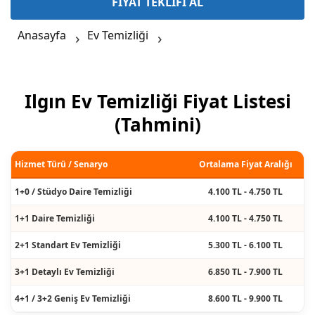
FİYAT TEKLİFİ AL
Anasayfa
Ev Temizliği
Ilgın Ev Temizliği Fiyat Listesi
(Tahmini)
Hizmet Türü / Senaryo
Ortalama Fiyat Aralığı
1+0 / Stüdyo Daire Temizliği
4.100 TL - 4.750 TL
1+1 Daire Temizliği
4.100 TL - 4.750 TL
2+1 Standart Ev Temizliği
5.300 TL - 6.100 TL
3+1 Detaylı Ev Temizliği
6.850 TL - 7.900 TL
4+1 / 3+2 Geniş Ev Temizliği
8.600 TL - 9.900 TL