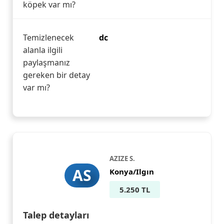
köpek var mı?
Temizlenecek
dc
alanla ilgili
paylaşmanız
gereken bir detay
var mı?
AZIZE S.
AS
Konya/Ilgın
5.250 TL
Talep detayları