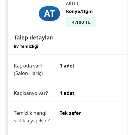
ARTI T.
AT
Konya/Ilgın
4.100 TL
Talep detayları
Ev Temizliği
Kaç oda var?
1 adet
(Salon Hariç)
Kaç banyo var?
1 adet
Temizlik hangi
Tek sefer
sıklıkla yapılsın?