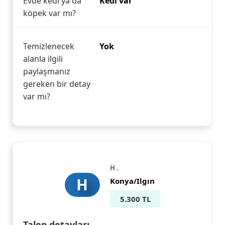
Evde kedi ya da
Kedi var
köpek var mı?
Temizlenecek
Yok
alanla ilgili
paylaşmanız
gereken bir detay
var mı?
H .
H
Konya/Ilgın
5.300 TL
Talep detayları