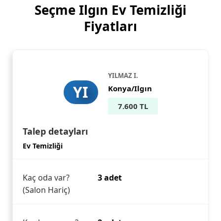
Seçme Ilgın Ev Temizliği
Fiyatları
YILMAZ I.
YI
Konya/Ilgın
7.600 TL
Talep detayları
Ev Temizliği
Kaç oda var?
3 adet
(Salon Hariç)