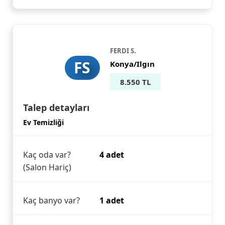
FERDI S.
FS
Konya/Ilgın
8.550 TL
Talep detayları
Ev Temizliği
Kaç oda var?
4 adet
(Salon Hariç)
Kaç banyo var?
1 adet