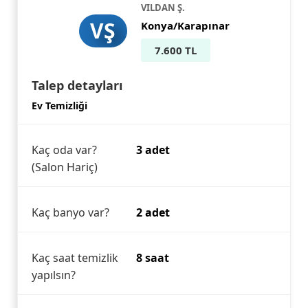
VILDAN Ş.
VŞ
Konya/Karapınar
7.600 TL
Talep detayları
Ev Temizliği
Kaç oda var?
3 adet
(Salon Hariç)
Kaç banyo var?
2 adet
Kaç saat temizlik
8 saat
yapılsın?