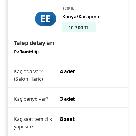
ELIF E.
EE
Konya/Karapınar
10.700 TL
Talep detayları
Ev Temizliği
Kaç oda var?
4 adet
(Salon Hariç)
Kaç banyo var?
3 adet
Kaç saat temizlik
8 saat
yapılsın?