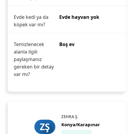
Evde kedi ya da
Evde hayvan yok
köpek var mı?
Temizlenecek
Boş ev
alanla ilgili
paylaşmanız
gereken bir detay
var mı?
ZEHRA Ş.
ZŞ
Konya/Karapınar