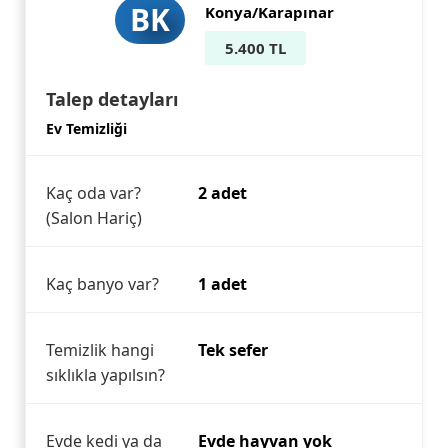
BK
Konya/Karapınar
5.400 TL
Talep detayları
Ev Temizliği
Kaç oda var?
2 adet
(Salon Hariç)
Kaç banyo var?
1 adet
Temizlik hangi
Tek sefer
sıklıkla yapılsın?
Evde kedi ya da
Evde hayvan yok