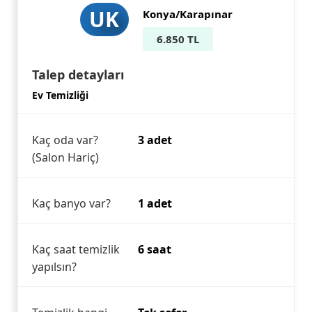
UK
Konya/Karapınar
6.850 TL
Talep detayları
Ev Temizliği
Kaç oda var?
3 adet
(Salon Hariç)
Kaç banyo var?
1 adet
Kaç saat temizlik
6 saat
yapılsın?