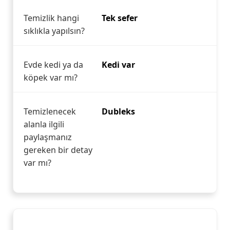
Temizlik hangi
Tek sefer
sıklıkla yapılsın?
Evde kedi ya da
Kedi var
köpek var mı?
Temizlenecek
Dubleks
alanla ilgili
paylaşmanız
gereken bir detay
var mı?