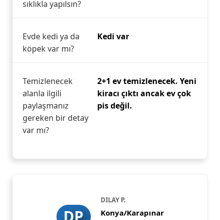
sıklıkla yapılsın?
Evde kedi ya da
Kedi var
köpek var mı?
Temizlenecek
2+1 ev temizlenecek. Yeni
alanla ilgili
kiracı çıktı ancak ev çok
paylaşmanız
pis değil.
gereken bir detay
var mı?
DILAY P.
DP
Konya/Karapınar