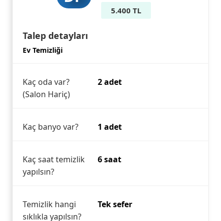
5.400 TL
Talep detayları
Ev Temizliği
Kaç oda var?
2 adet
(Salon Hariç)
Kaç banyo var?
1 adet
Kaç saat temizlik
6 saat
yapılsın?
Temizlik hangi
Tek sefer
sıklıkla yapılsın?