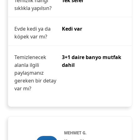
Temizlik hangi
Tek sefer
sıklıkla yapılsın?
Evde kedi ya da
Kedi var
köpek var mı?
Temizlenecek
3+1 daire banyo mutfak
alanla ilgili
dahil
paylaşmanız
gereken bir detay
var mı?
MEHMET G.