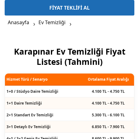
FİYAT TEKLİFİ AL
Anasayfa
Ev Temizliği
Karapınar Ev Temizliği Fiyat
Listesi (Tahmini)
Hizmet Türü / Senaryo
Ortalama Fiyat Aralığı
1+0 / Stüdyo Daire Temizliği
4.100 TL - 4.750 TL
1+1 Daire Temizliği
4.100 TL - 4.750 TL
2+1 Standart Ev Temizliği
5.300 TL - 6.100 TL
3+1 Detaylı Ev Temizliği
6.850 TL - 7.900 TL
4+1 / 3+2 Geniş Ev Temizliği
8.600 TL - 9.900 TL