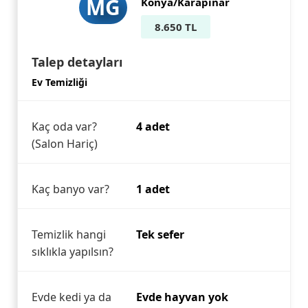
MG
Konya/Karapınar
8.650 TL
Talep detayları
Ev Temizliği
Kaç oda var?
4 adet
(Salon Hariç)
Kaç banyo var?
1 adet
Temizlik hangi
Tek sefer
sıklıkla yapılsın?
Evde kedi ya da
Evde hayvan yok