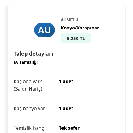
AHMET U.
AU
Konya/Karapınar
5.250 TL
Talep detayları
Ev Temizliği
Kaç oda var?
1 adet
(Salon Hariç)
Kaç banyo var?
1 adet
Temizlik hangi
Tek sefer