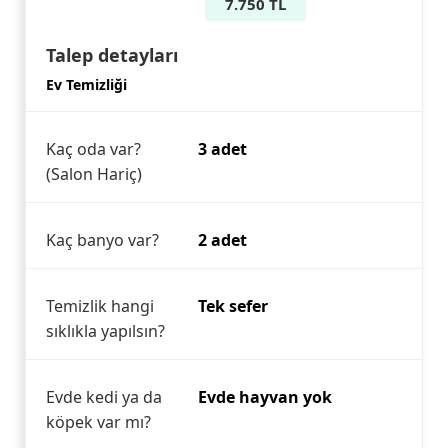
7.750 TL
Talep detayları
Ev Temizliği
Kaç oda var?
3 adet
(Salon Hariç)
Kaç banyo var?
2 adet
Temizlik hangi
Tek sefer
sıklıkla yapılsın?
Evde kedi ya da
Evde hayvan yok
köpek var mı?