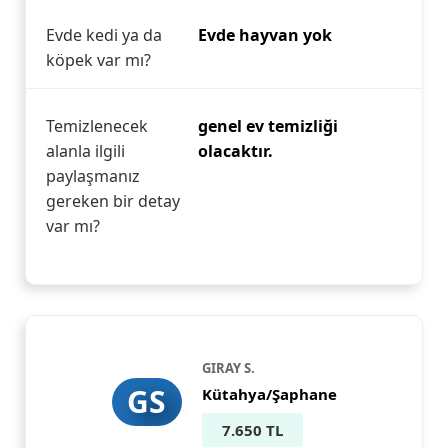
Evde kedi ya da
Evde hayvan yok
köpek var mı?
Temizlenecek
genel ev temizliği
alanla ilgili
olacaktır.
paylaşmanız
gereken bir detay
var mı?
GIRAY S.
GS
Kütahya/Şaphane
7.650 TL