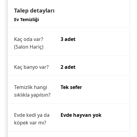
Talep detayları
Ev Temizliği
Kaç oda var?
3 adet
(Salon Hariç)
Kaç banyo var?
2 adet
Temizlik hangi
Tek sefer
sıklıkla yapılsın?
Evde kedi ya da
Evde hayvan yok
köpek var mı?