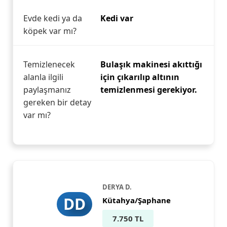
Evde kedi ya da
Kedi var
köpek var mı?
Temizlenecek
Bulaşık makinesi akıttığı
alanla ilgili
için çıkarılıp altının
paylaşmanız
temizlenmesi gerekiyor.
gereken bir detay
var mı?
DERYA D.
DD
Kütahya/Şaphane
7.750 TL