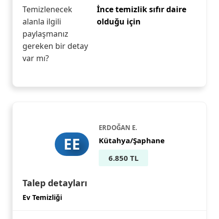
Temizlenecek
İnce temizlik sıfır daire
alanla ilgili
olduğu için
paylaşmanız
gereken bir detay
var mı?
ERDOĞAN E.
EE
Kütahya/Şaphane
6.850 TL
Talep detayları
Ev Temizliği