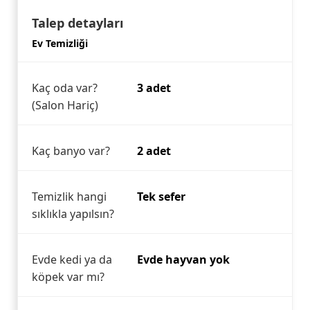
Talep detayları
Ev Temizliği
Kaç oda var?
3 adet
(Salon Hariç)
Kaç banyo var?
2 adet
Temizlik hangi
Tek sefer
sıklıkla yapılsın?
Evde kedi ya da
Evde hayvan yok
köpek var mı?