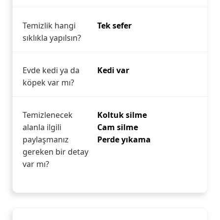
Temizlik hangi
Tek sefer
sıklıkla yapılsın?
Evde kedi ya da
Kedi var
köpek var mı?
Temizlenecek
Koltuk silme
alanla ilgili
Cam silme
paylaşmanız
Perde yıkama
gereken bir detay
var mı?