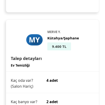
MERVE Y.
MY
Kütahya/Şaphane
9.400 TL
Talep detayları
Ev Temizliği
Kaç oda var?
4 adet
(Salon Hariç)
Kaç banyo var?
2 adet