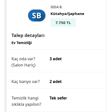
SEDA B.
SB
Kütahya/Şaphane
7.750 TL
Talep detayları
Ev Temizliği
Kaç oda var?
3 adet
(Salon Hariç)
Kaç banyo var?
2 adet
Temizlik hangi
Tek sefer
sıklıkla yapılsın?