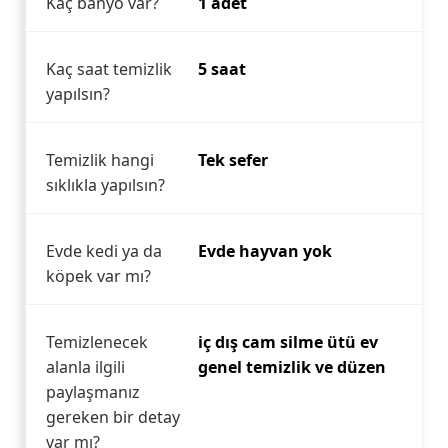
Kaç banyo var?
1 adet
Kaç saat temizlik
5 saat
yapılsın?
Temizlik hangi
Tek sefer
sıklıkla yapılsın?
Evde kedi ya da
Evde hayvan yok
köpek var mı?
Temizlenecek
iç dış cam silme ütü ev
alanla ilgili
genel temizlik ve düzen
paylaşmanız
gereken bir detay
var mı?