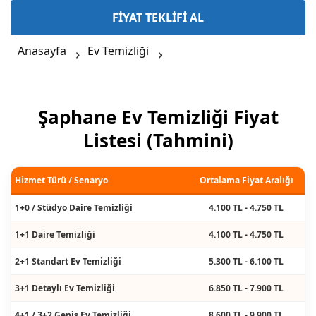
FİYAT TEKLİFİ AL
Anasayfa
Ev Temizliği
Şaphane Ev Temizliği Fiyat
Listesi (Tahmini)
Hizmet Türü / Senaryo
Ortalama Fiyat Aralığı
1+0 / Stüdyo Daire Temizliği
4.100 TL - 4.750 TL
1+1 Daire Temizliği
4.100 TL - 4.750 TL
2+1 Standart Ev Temizliği
5.300 TL - 6.100 TL
3+1 Detaylı Ev Temizliği
6.850 TL - 7.900 TL
4+1 / 3+2 Geniş Ev Temizliği
8.600 TL - 9.900 TL