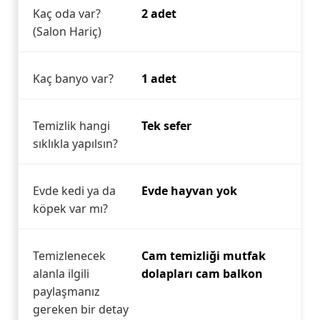
Kaç oda var?
2 adet
(Salon Hariç)
Kaç banyo var?
1 adet
Temizlik hangi
Tek sefer
sıklıkla yapılsın?
Evde kedi ya da
Evde hayvan yok
köpek var mı?
Temizlenecek
Cam temizliği mutfak
alanla ilgili
dolapları cam balkon
paylaşmanız
gereken bir detay