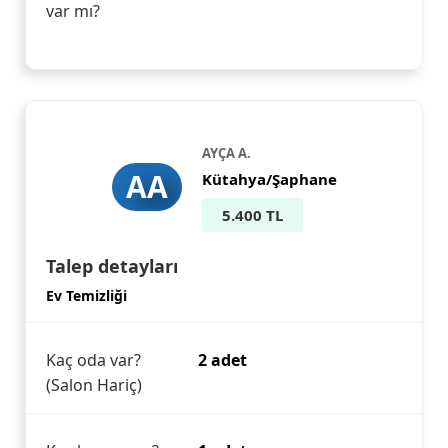
var mı?
AYÇA A.
AA
Kütahya/Şaphane
5.400 TL
Talep detayları
Ev Temizliği
Kaç oda var?
2 adet
(Salon Hariç)