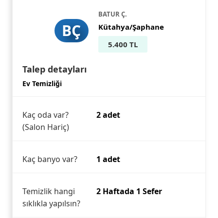
BATUR Ç.
BÇ
Kütahya/Şaphane
5.400 TL
Talep detayları
Ev Temizliği
Kaç oda var?
2 adet
(Salon Hariç)
Kaç banyo var?
1 adet
Temizlik hangi
2 Haftada 1 Sefer
sıklıkla yapılsın?