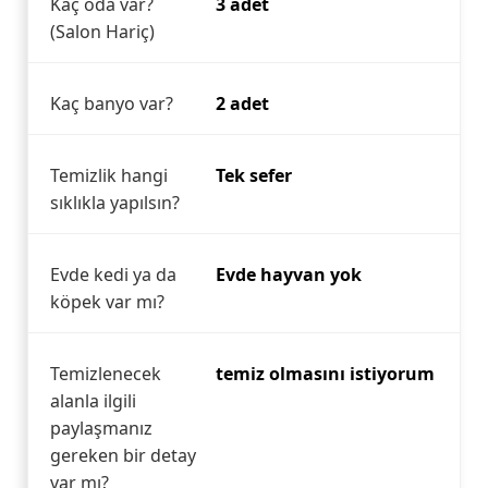
Kaç oda var?
3 adet
(Salon Hariç)
Kaç banyo var?
2 adet
Temizlik hangi
Tek sefer
sıklıkla yapılsın?
Evde kedi ya da
Evde hayvan yok
köpek var mı?
Temizlenecek
temiz olmasını istiyorum
alanla ilgili
paylaşmanız
gereken bir detay
var mı?