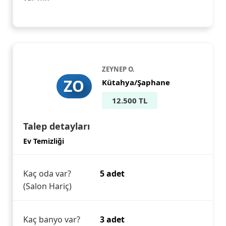
ZEYNEP O.
ZO
Kütahya/Şaphane
12.500 TL
Talep detayları
Ev Temizliği
Kaç oda var?
5 adet
(Salon Hariç)
Kaç banyo var?
3 adet