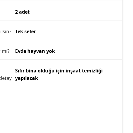
2 adet
ılsın?
Tek sefer
r mı?
Evde hayvan yok
Sıfır bina olduğu için inşaat temizliği
detay
yapılacak