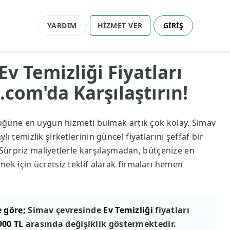
YARDIM
HİZMET VER
GİRİŞ
Ev Temizliği Fiyatları
com'da Karşılaştırın!
lüğüne en uygun hizmeti bulmak artık çok kolay. Simav
ı temizlik şirketlerinin güncel fiyatlarını şeffaf bir
z. Sürpriz maliyetlerle karşılaşmadan, bütçenize en
ek için ücretsiz teklif alarak firmaları hemen
e göre;
Simav çevresinde
Ev Temizliği
fiyatları
900 TL
arasında değişiklik göstermektedir.