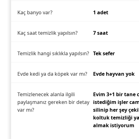
Kaç banyo var?
1 adet
Kaç saat temizlik yapılsın?
7 saat
Temizlik hangi sıklıkla yapılsın?
Tek sefer
Evde kedi ya da köpek var mı?
Evde hayvan yok
Temizlenecek alanla ilgili
Evim 3+1 bir tane
paylaşmanız gereken bir detay
istediğim işler cam
var mı?
silinip her şey çek
koltuk temizliği y
almak istiyorum