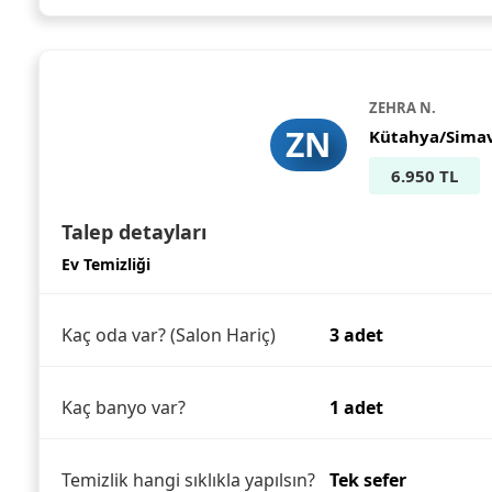
ZEHRA N.
ZN
Kütahya/Sima
6.950 TL
Talep detayları
Ev Temizliği
Kaç oda var? (Salon Hariç)
3 adet
Kaç banyo var?
1 adet
Temizlik hangi sıklıkla yapılsın?
Tek sefer