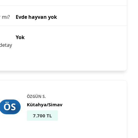
r mı?
Evde hayvan yok
Yok
detay
ÖZGÜN S.
ÖS
Kütahya/Simav
7.700 TL