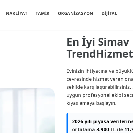
NAKLİYAT
TAMİR
ORGANİZASYON
DİJİTAL
En İyi Simav 
TrendHizmet.
Evinizin ihtiyacına ve büyük
çevresinde hizmet veren onayl
şekilde karşılaştırabilirsini
uygun profesyonel ekibi seçm
kıyaslamaya başlayın.
2026 yılı piyasa verilerin
ortalama
3.900 TL
ile
11.