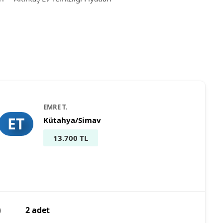
EMRE T.
ET
Kütahya/Simav
13.700 TL
)
2 adet