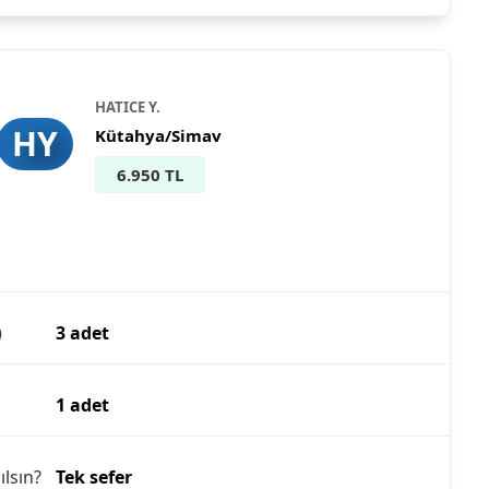
HATICE Y.
HY
Kütahya/Simav
6.950 TL
)
3 adet
1 adet
ılsın?
Tek sefer