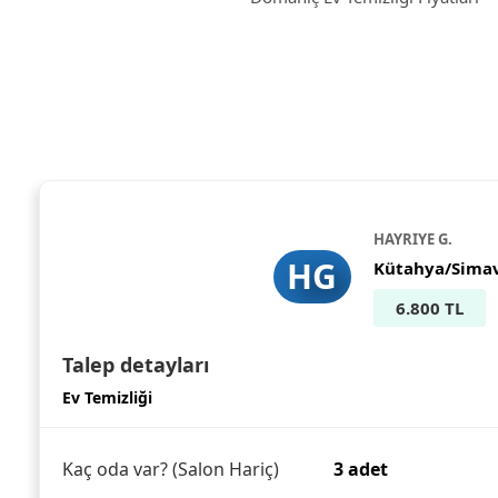
HAYRIYE G.
HG
Kütahya/Sima
6.800 TL
Talep detayları
Ev Temizliği
Kaç oda var? (Salon Hariç)
3 adet