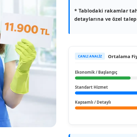
* Tablodaki rakamlar tah
detaylarına ve özel talepl
Ortalama Fiy
CANLI ANALİZ
Ekonomik / Başlangıç
Standart Hizmet
Kapsamlı / Detaylı